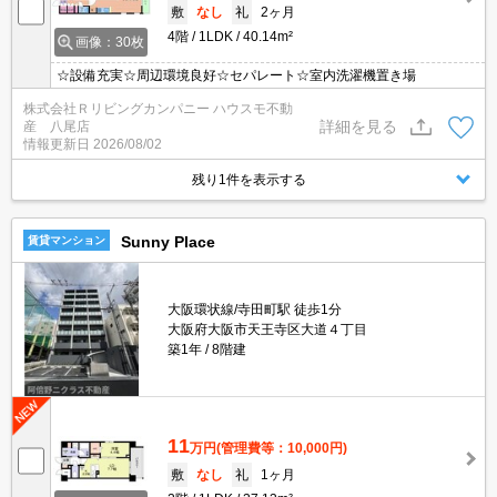
敷
なし
礼
2ヶ月
4階
1LDK
40.14m²
画像：30枚
☆設備充実☆周辺環境良好☆セパレート☆室内洗濯機置き場
株式会社Ｒリビングカンパニー ハウスモ不動
詳細を見る
産 八尾店
情報更新日
2026/08/02
残り1件を表示する
Sunny Place
賃貸マンション
大阪環状線/寺田町駅 徒歩1分
大阪府大阪市天王寺区大道４丁目
築1年
8階建
11
万円
(管理費等：10,000円)
敷
なし
礼
1ヶ月