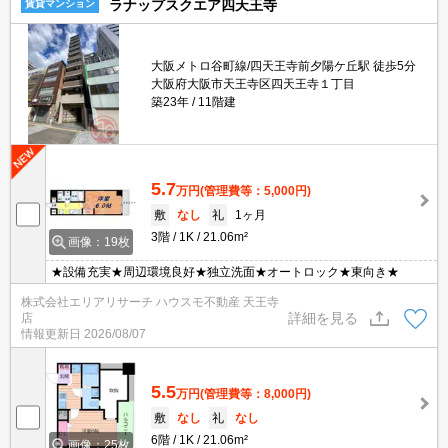
ラナップスクエア四天王寺
賃貸マンション
大阪メトロ谷町線/四天王寺前夕陽ケ丘駅 徒歩5分
大阪府大阪市天王寺区四天王寺１丁目
築23年
11階建
5.7
万円
(管理費等：5,000円)
敷
なし
礼
1ヶ月
3階
1K
21.06m²
画像：19枚
★設備充実★周辺環境良好★独立洗面★オートロック★東向き★
株式会社エリアリサーチ ハウスモ不動産 天王寺
詳細を見る
店
情報更新日
2026/08/07
5.5
万円
(管理費等：8,000円)
敷
なし
礼
なし
6階
1K
21.06m²
画像：25枚