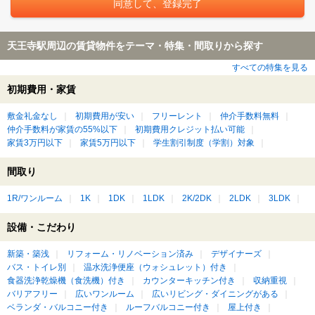
天王寺駅周辺の賃貸物件をテーマ・特集・間取りから探す
すべての特集を見る
初期費用・家賃
敷金礼金なし
初期費用が安い
フリーレント
仲介手数料無料
仲介手数料が家賃の55%以下
初期費用クレジット払い可能
家賃3万円以下
家賃5万円以下
学生割引制度（学割）対象
間取り
1R/ワンルーム
1K
1DK
1LDK
2K/2DK
2LDK
3LDK
設備・こだわり
新築・築浅
リフォーム・リノベーション済み
デザイナーズ
バス・トイレ別
温水洗浄便座（ウォシュレット）付き
食器洗浄乾燥機（食洗機）付き
カウンターキッチン付き
収納重視
バリアフリー
広いワンルーム
広いリビング・ダイニングがある
ベランダ・バルコニー付き
ルーフバルコニー付き
屋上付き