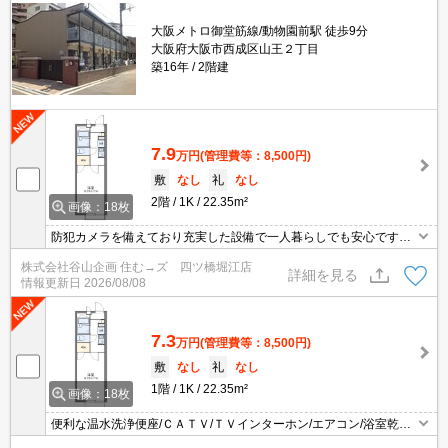
大阪メトロ御堂筋線/動物園前駅 徒歩9分
大阪府大阪市西成区山王２丁目
築16年
2階建
7.9
万円
(管理費等：8,500円)
敷
なし
礼
なし
2階
1K
22.35m²
画像：18枚
防犯カメラを備えており充実した設備で一人暮らしでも安心です。
温水洗浄便座/バス・トイレ別/室内洗濯機置場/浴室乾燥/給湯で快適
株式会社谷山企画 住む→ズ 四ツ橋堀江店
な生活はいかがですか。便利な電気コンロで毎日楽しくお料理でき
詳細を見る
情報更新日
2026/08/08
ますよ。快適な暮らしは株式会社谷山企画にお任せくださいませ。
素敵な1K 22.35m2 ２Ｆ以上の物件で快適にお過ごしいただけま
す。大
7.3
万円
(管理費等：8,500円)
敷
なし
礼
なし
1階
1K
22.35m²
画像：18枚
便利な温水洗浄便座/ＣＡＴＶ/ＴＶインターホン/エアコン/浴室乾燥
で設備も充実しています 防犯カメラ 安心して生活できますよ 快適