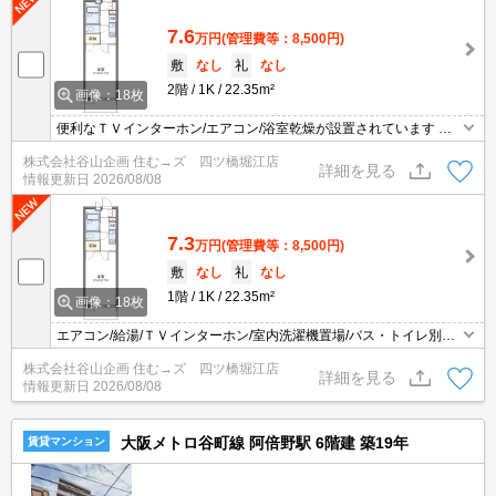
7.6
万円
(管理費等：8,500円)
敷
なし
礼
なし
2階
1K
22.35m²
画像：18枚
便利なＴＶインターホン/エアコン/浴室乾燥が設置されています 電
気コンロ設置でいつでも楽しくお料理できます。素敵な1Kタイプ・
株式会社谷山企画 住む→ズ 四ツ橋堀江店
22.35m2・２Ｆ以上のお部屋で快適に暮らしませんか。大阪環状線
詳細を見る
情報更新日
2026/08/08
天王寺駅まで徒歩17分。株式会社谷山企画までお問合せ下さいま
せ。
7.3
万円
(管理費等：8,500円)
敷
なし
礼
なし
1階
1K
22.35m²
画像：18枚
エアコン/給湯/ＴＶインターホン/室内洗濯機置場/バス・トイレ別で
設備が揃った嬉しいお部屋です。1Kタイプ 22.35m2の使いやすい物
株式会社谷山企画 住む→ズ 四ツ橋堀江店
件です。大阪環状線 寺田町駅徒歩5分 お問い合わせは株式会社谷山
詳細を見る
情報更新日
2026/08/08
企画まで。
大阪メトロ谷町線 阿倍野駅 6階建 築19年
賃貸マンション