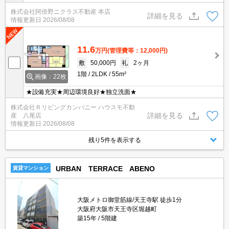
株式会社阿倍野ニクラス不動産 本店
詳細を見る
情報更新日
2026/08/08
11.6
万円
(管理費等：12,000円)
敷
50,000円
礼
2ヶ月
1階
2LDK
55m²
画像：22枚
★設備充実★周辺環境良好★独立洗面★
株式会社Ｒリビングカンパニー ハウスモ不動
詳細を見る
産 八尾店
情報更新日
2026/08/08
残り5件を表示する
URBAN TERRACE ABENO
賃貸マンション
大阪メトロ御堂筋線/天王寺駅 徒歩1分
大阪府大阪市天王寺区堀越町
築15年
5階建