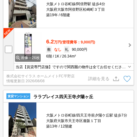
大阪メトロ谷町線/阿倍野駅 徒歩4分
大阪府大阪市阿倍野区松崎町３丁目
築19年
6階建
6.2
万円
(管理費等：9,000円)
敷
なし
礼
90,000円
6階
1K
26.34m²
画像：26枚
当店【賃貸専門店舗】ですので関西圏の物件は全てお任せくださ
い！どこにある物件でも当店までお気軽にお問い合わせくださいま
株式会社サイラス ホームメイトFC平野店
せ♪初期費用がご心配な方はクレジット決済が可能ですので安心して
詳細を見る
情報更新日
2026/08/08
お部屋探し頂けます。
ララプレイス四天王寺夕陽ヶ丘
賃貸マンション
大阪メトロ谷町線/四天王寺前夕陽ケ丘駅 徒歩7分
大阪府大阪市天王寺区逢阪１丁目
築13年
12階建