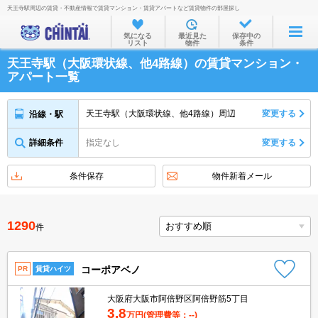
天王寺駅周辺の賃貸・不動産情報で賃貸マンション・賃貸アパートなど賃貸物件の部屋探し
お部屋を探す
気になる
最近見た
保存中の
リスト
物件
条件
沿線・駅から
天王寺駅（大阪環状線、他4路線）の賃貸マンション・
住所から
アパート一覧
家賃相場から
天王寺駅（大阪環状線、他4路線）周辺
変更する
沿線・駅
通勤通学時間から
詳細条件
指定なし
変更する
物件特集から
不動産会社から
条件保存
物件新着メール
TOP
1290
件
コーポアベノ
PR
賃貸ハイツ
大阪府大阪市阿倍野区阿倍野筋5丁目
3.8
万円
(管理費等：--)