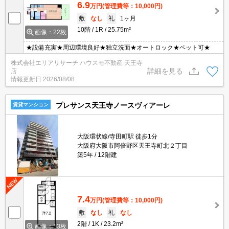
6.9
万円
(管理費等：10,000円)
敷
なし
礼
1ヶ月
10階
1R
25.75m²
画像：22枚
★設備充実★周辺環境良好★独立洗面★オートロック★ペット可★
株式会社エリアリサーチ ハウスモ不動産 天王寺
詳細を見る
店
情報更新日
2026/08/08
プレサンス天王寺ノースヴィアーレ
賃貸マンション
大阪環状線/寺田町駅 徒歩1分
大阪府大阪市阿倍野区天王寺町北２丁目
築5年
12階建
7.4
万円
(管理費等：10,000円)
敷
なし
礼
なし
2階
1K
23.2m²
画像：13枚