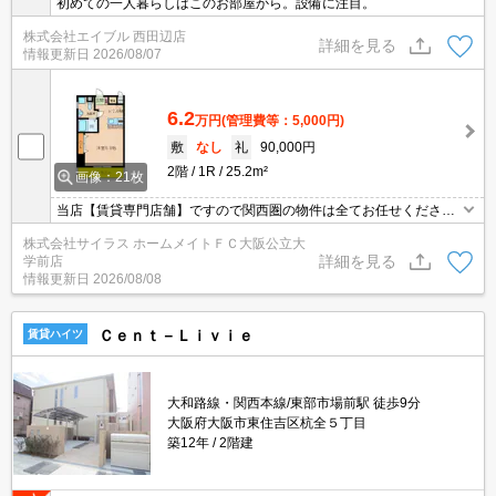
初めての一人暮らしはこのお部屋から。設備に注目。
株式会社エイブル 西田辺店
詳細を見る
情報更新日
2026/08/07
6.2
万円
(管理費等：5,000円)
敷
なし
礼
90,000円
2階
1R
25.2m²
画像：21枚
当店【賃貸専門店舗】ですので関西圏の物件は全てお任せくださ
い！どこにある物件でも当店までお気軽にお問い合わせくださいま
株式会社サイラス ホームメイトＦＣ大阪公立大
せ♪初期費用がご心配な方はクレジット決済が可能ですので安心して
詳細を見る
学前店
お部屋探し頂けます。
情報更新日
2026/08/08
Ｃｅｎｔ－Ｌｉｖｉｅ
賃貸ハイツ
大和路線・関西本線/東部市場前駅 徒歩9分
大阪府大阪市東住吉区杭全５丁目
築12年
2階建