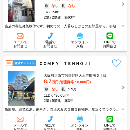
敷
なし
礼
なし
1R
15m²
2階
2階建 築63年
当店の専任募集物件です。初めての一人暮らしはこのお部屋から。初期費
用も家賃も抑えたいあなたにオススメ。現地待ち合わせ、物件ご案内可
能。オンライン内見対応可。ぜひお問い合わせください!。
メールで
電話で
オンライン
LINEで
お問合せ
お問合せ
来店
お問合せ
ＣＯＭＦＹ ＴＥＮＮＯＪＩ
PR
賃貸マンション
大阪府大阪市阿倍野区天王寺町南３丁目
8.7
万円
(管理費等：8,000円)
敷
なし
礼
9.5万
1LDK
36.05m²
2階
5階建 築3年
角部屋。追焚給湯。南向き。当店のみの専属専任物件。駅近くでラクラク
便利。インターネット高速2Ｇ無料。こんなお部屋に住んでお友達に自慢
しちゃいましょう。
メールで
電話で
オンライン
LINEで
お問合せ
お問合せ
来店
お問合せ