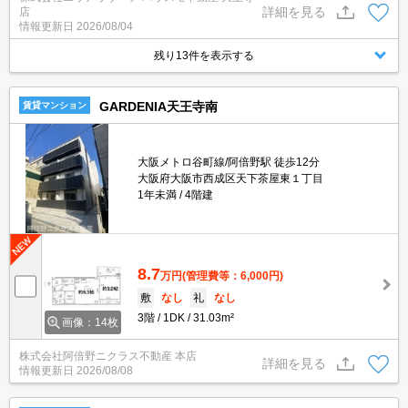
詳細を見る
店
情報更新日
2026/08/04
残り13件を表示する
GARDENIA天王寺南
賃貸マンション
大阪メトロ谷町線/阿倍野駅 徒歩12分
大阪府大阪市西成区天下茶屋東１丁目
1年未満
4階建
8.7
万円
(管理費等：6,000円)
敷
なし
礼
なし
3階
1DK
31.03m²
画像：14枚
株式会社阿倍野ニクラス不動産 本店
詳細を見る
情報更新日
2026/08/08