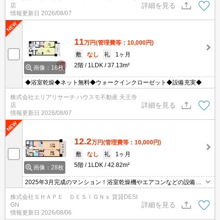
詳細を見る
店
情報更新日
2026/08/07
11
万円
(管理費等：10,000円)
敷
なし
礼
1ヶ月
2階
1LDK
37.13m²
画像：16枚
◆浴室乾燥◆ネット無料◆ウォークインクローゼット◆設備充実◆
株式会社エリアリサーチ ハウスモ不動産 天王寺
詳細を見る
店
情報更新日
2026/08/07
12.2
万円
(管理費等：10,000円)
敷
なし
礼
1ヶ月
5階
1LDK
42.82m²
画像：28枚
2025年3月完成のマンション！浴室乾燥機やエアコンなどの設備が
充実「Sunny Place」 JR大阪環状線の寺田町駅が徒歩1分！インタ
株式会社ＳＨＡＰＥ ＤＥＳＩＧＮｓ 賃貸DESI
ーネットが無料で、月々の出費を抑えられます。
詳細を見る
GN
情報更新日
2026/08/06