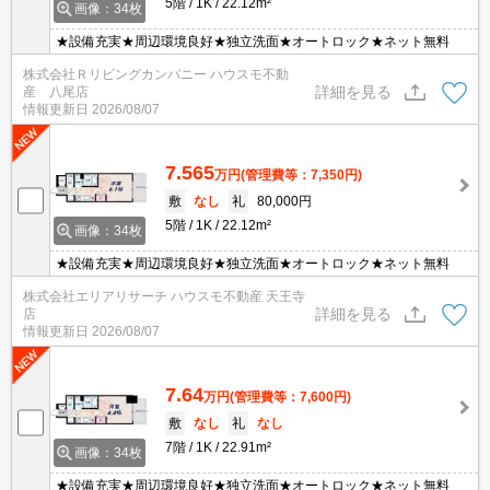
5階
1K
22.12m²
画像：34枚
★設備充実★周辺環境良好★独立洗面★オートロック★ネット無料
株式会社Ｒリビングカンパニー ハウスモ不動
詳細を見る
産 八尾店
情報更新日
2026/08/07
7.565
万円
(管理費等：7,350円)
敷
なし
礼
80,000円
5階
1K
22.12m²
画像：34枚
★設備充実★周辺環境良好★独立洗面★オートロック★ネット無料
株式会社エリアリサーチ ハウスモ不動産 天王寺
詳細を見る
店
情報更新日
2026/08/07
7.64
万円
(管理費等：7,600円)
敷
なし
礼
なし
7階
1K
22.91m²
画像：34枚
★設備充実★周辺環境良好★独立洗面★オートロック★ネット無料