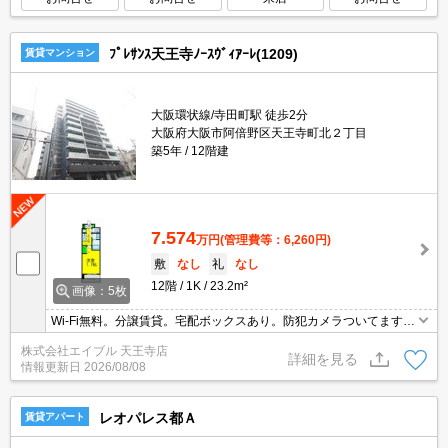
ﾌﾟﾚｻﾝｽ天王寺ﾉｰｽｳﾞｨｱｰﾚ(1209)
賃貸マンション
大阪環状線/寺田町駅 徒歩2分
大阪府大阪市阿倍野区天王寺町北２丁目
築5年
12階建
7.574
万円
(管理費等：6,260円)
敷
なし
礼
なし
12階
1K
23.2m²
画像：5枚
Wi-Fi無料。分譲賃貸。宅配ボックスあり。防犯カメラついてます。
オートロック・エレベーター付RCマンション!。買い物便利な立地
株式会社エイブル 天王寺店
ですよ～!!。ぜひお問い合わせください!。
詳細を見る
情報更新日
2026/08/08
レオパレス都Ａ
賃貸アパート