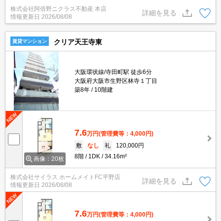
株式会社阿倍野ニクラス不動産 本店
詳細を見る
情報更新日
2026/08/08
クリア天王寺東
賃貸マンション
大阪環状線/寺田町駅 徒歩6分
大阪府大阪市生野区林寺１丁目
築8年
10階建
7.6
万円
(管理費等：4,000円)
敷
なし
礼
120,000円
8階
1DK
34.16m²
画像：20枚
株式会社サイラス ホームメイトFC平野店
詳細を見る
情報更新日
2026/08/08
7.6
万円
(管理費等：4,000円)