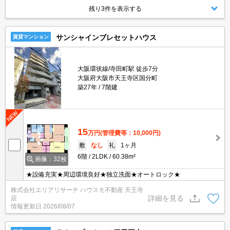
残り3件を表示する
サンシャインブレセットハウス
賃貸マンション
大阪環状線/寺田町駅 徒歩7分
大阪府大阪市天王寺区国分町
築27年
7階建
15
万円
(管理費等：10,000円)
敷
なし
礼
1ヶ月
6階
2LDK
60.38m²
画像：32枚
★設備充実★周辺環境良好★独立洗面★オートロック★
株式会社エリアリサーチ ハウスモ不動産 天王寺
詳細を見る
店
情報更新日
2026/08/07