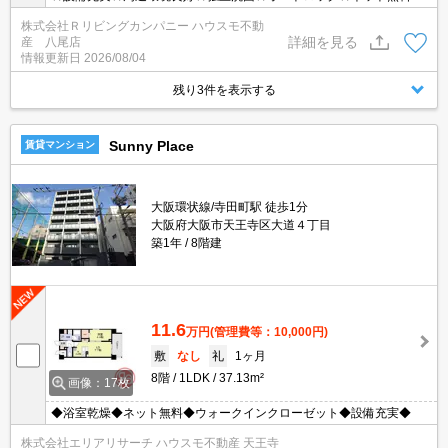
株式会社Ｒリビングカンパニー ハウスモ不動
詳細を見る
産 八尾店
情報更新日
2026/08/04
残り3件を表示する
Sunny Place
賃貸マンション
大阪環状線/寺田町駅 徒歩1分
大阪府大阪市天王寺区大道４丁目
築1年
8階建
11.6
万円
(管理費等：10,000円)
敷
なし
礼
1ヶ月
8階
1LDK
37.13m²
画像：17枚
◆浴室乾燥◆ネット無料◆ウォークインクローゼット◆設備充実◆
株式会社エリアリサーチ ハウスモ不動産 天王寺