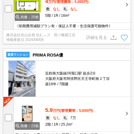
4
万円
(管理費等：5,000円)
敷
なし
礼
なし
5階
1R
16m²
画像：20枚
《初期費用減額プラン有・保証人不要・生活保護可能物件》
株式会社谷山企画 住む→ズ 四ツ橋堀江店
詳細を見る
情報更新日
2026/08/08
PRIMA ROSA優
賃貸マンション
近鉄南大阪線/河堀口駅 徒歩2分
大阪府大阪市阿倍野区天王寺町南２丁目
築18年
7階建
5.9
万円
(管理費等：5,000円)
敷
なし
礼
7万
2階
1R
25.2m²
画像：23枚