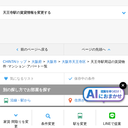
天王寺駅の賃貸情報を変更する
前のページへ戻る
ページの先頭へ
CHINTAIトップ
大阪府
大阪市
大阪市天王寺区
天王寺駅周辺の賃貸物
件･マンション･アパート一覧
気になるリスト
保存中の条件
別の探し方でお部屋を探す
沿線・駅から
住所から
家賃相場から
通勤通学時間から
家賃·間取りを変
物件特集から
TOP
条件変更
駅を変更
LINEで提案
更