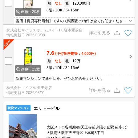
敷
なし
礼
120,000円
8階
1DK
34.16m²
画像：20枚
当店【賃貸専門店舗】ですので関西圏の物件は全てお任せくださ
い！どこにある物件でも当店までお気軽にお問い合わせくださいま
株式会社サイラス ホームメイトFC塚本駅前店
せ♪初期費用がご心配な方はクレジット決済が可能ですので安心して
詳細を見る
情報更新日
2026/08/08
お部屋探し頂けます。
7.6
万円
(管理費等：4,000円)
敷
なし
礼
12万
8階
1DK
34.16m²
画像：23枚
新築マンションで新生活を。ぜひお問合せください。
株式会社エイブル 天王寺店
詳細を見る
情報更新日
2026/08/01
エリトービル
賃貸マンション
大阪メトロ谷町線/四天王寺前夕陽ケ丘駅 徒歩3分
大阪府大阪市天王寺区上本町8丁目