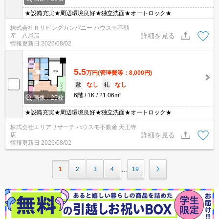
★設備充実★周辺環境良好★独立洗面★オートロック★
株式会社Ｒリビングカンパニー ハウスモ不動
詳細を見る
産 八尾店
情報更新日
2026/08/02
5.5
万円
(管理費等：8,000円)
敷
なし
礼
なし
6階
1K
21.06m²
画像：25枚
★設備充実★周辺環境良好★独立洗面★オートロック★
株式会社エリアリサーチ ハウスモ不動産 天王寺
詳細を見る
店
情報更新日
2026/08/02
1
2
3
4
19
…