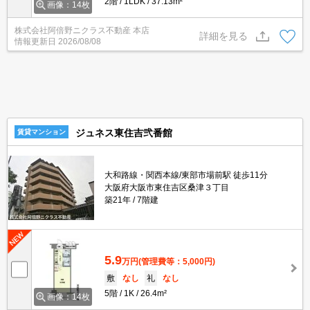
2階
1LDK
37.13m²
画像：14枚
株式会社阿倍野ニクラス不動産 本店
詳細を見る
情報更新日
2026/08/08
ジュネス東住吉弐番館
賃貸マンション
大和路線・関西本線/東部市場前駅 徒歩11分
大阪府大阪市東住吉区桑津３丁目
築21年
7階建
5.9
万円
(管理費等：5,000円)
敷
なし
礼
なし
5階
1K
26.4m²
画像：14枚