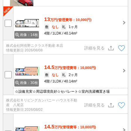
13
万円
(管理費等：10,000円)
敷
なし
礼
1ヶ月
4階
1LDK
40.14m²
画像：14枚
株式会社阿倍野ニクラス不動産 本店
詳細を見る
情報更新日
2026/08/08
14.5
万円
(管理費等：10,000円)
敷
なし
礼
2ヶ月
4階
1LDK
40.14m²
画像：30枚
☆設備充実☆周辺環境良好☆セパレート☆室内洗濯機置き場
株式会社Ｒリビングカンパニー ハウスモ不動
詳細を見る
産 八尾店
情報更新日
2026/08/02
14.5
万円
(管理費等：10,000円)