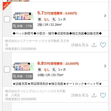
5.7
万円
(管理費等：8,000円)
敷
なし
礼
1ヶ月
2階
1R
22.26m²
画像：27枚
◆ペット飼育可◆小型犬・猫可◆浴室乾燥◆独立洗面◆設備充実◆
株式会社エリアリサーチ ハウスモ不動産 天王寺
詳細を見る
店
情報更新日
2026/08/08
6.9
万円
(管理費等：10,000円)
敷
なし
礼
1ヶ月
10階
1R
25.75m²
画像：22枚
★設備充実★周辺環境良好★独立洗面★オートロック★ペット可★
株式会社Ｒリビングカンパニー ハウスモ不動
詳細を見る
産 八尾店
情報更新日
2026/08/08