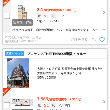
8.1
万円
(管理費等：5,000円)
敷
なし
礼
8.1万
1階
1LDK
44.4m²
画像：17枚
積水ハウス施工。自社管理物件。ペット飼育可物件ですよ。ペット
飼育の場合、家賃3,000円増。こんなお部屋に住んでお友達に自慢
株式会社エイブル 天王寺店
しちゃいましょう。現地待ち合わせ、物件ご案内可能。オンライン
詳細を見る
情報更新日
2026/08/07
内見相談可。
プレサンスTHETENNOJI逢阪トゥルー
賃貸マンション
大阪メトロ谷町線/四天王寺前夕陽ケ丘駅 徒歩7分
大阪府大阪市天王寺区逢阪１丁目
築5年
10階建
7.565
万円
(管理費等：7,350円)
敷
なし
礼
80,000円