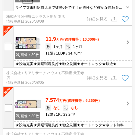
ライフ寺田町駅前店まで徒歩6分です！耐震性など確かな信頼を得
るのがRC構造の魅力です！高速回線をつないでいるのでとてもパソ
株式会社阿倍野ニクラス不動産 本店
コンが使いやすい！大阪環状線寺田町周辺の地域情報をお求めなら
詳細を見る
情報更新日
2026/08/08
お任せください！地元密着の当社が、お客様のお部屋探しを全力で
お手伝いいたします(^^)
11.9
万円
(管理費等：10,000円)
敷
1ヶ月
礼
1ヶ月
11階
1LDK
34.76m²
画像：30枚
★設備充実★周辺環境良好★独立洗面★オートロック★駅近★
株式会社エリアリサーチ ハウスモ不動産 天王寺
詳細を見る
店
情報更新日
2026/08/05
7.574
万円
(管理費等：6,260円)
敷
なし
礼
なし
12階
1K
23.2m²
画像：30枚
★設備充実★周辺環境良好★独立洗面★オートロック★ネット無料
株式会社エリアリサーチ ハウスモ不動産 天王寺