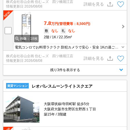
株式会社谷山企画 住む→ズ 四ツ橋堀江店
な暮らしは株式会社谷山企画にお任せください。素敵な1K/22.35m2
詳細を見る
情報更新日
2026/08/08
の物件で快適にお過ごしいただけます。
7.8
万円
(管理費等：8,500円)
敷
なし
礼
なし
2階
1K
22.35m²
画像：18枚
電気コンロでお料理ラクラク 防犯カメラで安心・安全 1Kの過ごし
やすい物件です。お部屋探しなら株式会社谷山企画。便利な室内洗
株式会社谷山企画 住む→ズ 四ツ橋堀江店
濯機置場と設備もバッチリです。
詳細を見る
情報更新日
2026/08/08
残り3件を表示する
レオパレスムーンライトスクエア
賃貸マンション
大阪環状線/寺田町駅 徒歩5分
大阪府大阪市生野区生野西１丁目
築15年
3階建