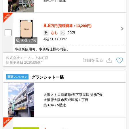
築41年
7階建
8.8
万円
(管理費等：13,200円)
敷
なし
礼
20万
4階
1R
38m²
画像：7枚
事務所使用可。事務所仕様の内装。
株式会社エイブル 上本町店
詳細を見る
情報更新日
2026/08/07
グランシャトー橘
賃貸マンション
大阪メトロ堺筋線/天下茶屋駅 徒歩7分
大阪府大阪市西成区橘１丁目
築37年
5階建