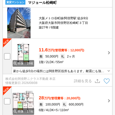
マジョール松崎町
賃貸マンション
大阪メトロ谷町線/阿倍野駅 徒歩9分
大阪府大阪市阿倍野区松崎町３丁目
築27年
6階建
11.6
万円
(管理費等：12,000円)
敷
50,000円
礼
2ヶ月
1階
2LDK
55m²
画像：18枚
家から徒歩5分の場所には阿倍野区役所もあります。耐震にも強い
お住まいに住むなら、RC構造で安心して生活を送れます。通信速度
株式会社阿倍野ニクラス不動産 本店
が速く時間も節約できる光回線を導入しました。これから先、どん
詳細を見る
情報更新日
2026/08/08
な暮らしを実現していきたいですか。新しい住まいでハリのある生
活を送っていきましょう。お問い合わせもお気軽にご連絡くださ
い。
28
万円
(管理費等：20,000円)
敷
100,000円
礼
600,000円
6階
4LDK+S
110m²
画像：17枚