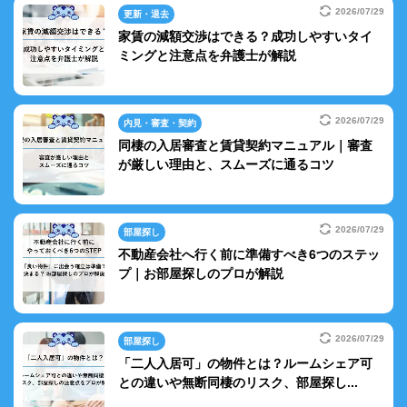
2026/07/29
更新・退去
家賃の減額交渉はできる？成功しやすいタイ
ミングと注意点を弁護士が解説
2026/07/29
内見・審査・契約
同棲の入居審査と賃貸契約マニュアル｜審査
が厳しい理由と、スムーズに通るコツ
2026/07/29
部屋探し
不動産会社へ行く前に準備すべき6つのステッ
プ｜お部屋探しのプロが解説
2026/07/29
部屋探し
「二人入居可」の物件とは？ルームシェア可
との違いや無断同棲のリスク、部屋探し...