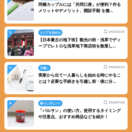
同棲カップルには「共同口座」が便利？作る
メリットやデメリット、開設手順 を徹...
2022/11/24
エリアを決める
【日本最古の地下街】観光の街・浅草でディ
ープでレトロな浅草地下商店街を散策し...
2024/02/14
引越し
実家から出て一人暮らしを始める時にやるこ
とは？必要な手続きを引越し前・後に分...
2024/07/28
暮らしのヒント
「バルサン」の使い方。使用するタイミング
や注意点、おすすめ商品などを紹介！