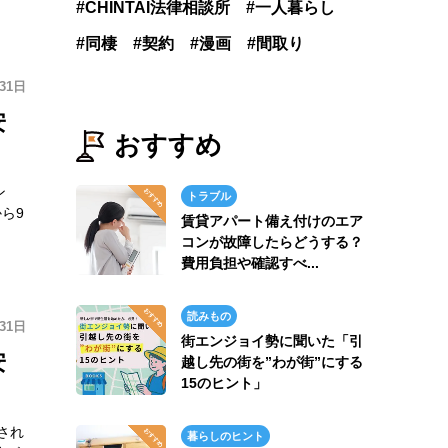
CHINTAI法律相談所
一人暮らし
同棲
契約
漫画
間取り
31日
安
おすすめ
ン
トラブル
ら9
賃貸アパート備え付けのエア
コンが故障したらどうする？
費用負担や確認すべ...
読みもの
31日
街エンジョイ勢に聞いた「引
安
越し先の街を”わが街”にする
15のヒント」
され
暮らしのヒント