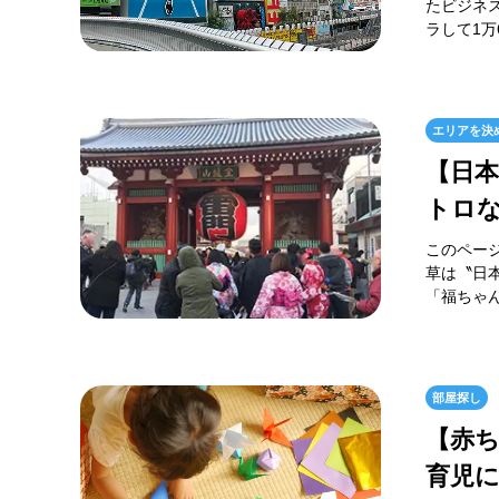
たビジネス
ラして1万
エリアを決
【日
トロ
このペー
草は〝日
「福ちゃん
部屋探し
【赤
育児に