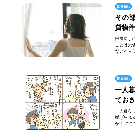
部屋探し
その部
貸物件
部屋探し
ことは大
ないだろう
部屋探し
一人
てお
一人暮ら
挙げられ
か？ ここ