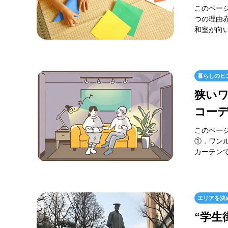
このペー
つの理由
和室が向い
暮らしのヒ
狭いワ
コー
このペー
①．ワン
カーテンで
エリアを決
“学生