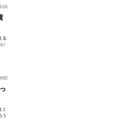
月1日
賃
える
はい
月28日
っ
よく
ろう