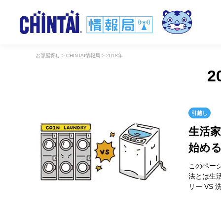
お部屋探し
>
CHINTAI情報局
>
2018年
2
引越し
生活家
始め
このペー
法とは生
リー VS 