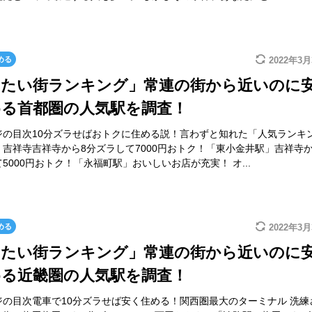
める
2022年3月
みたい街ランキング」常連の街から近いのに
める首都圏の人気駅を調査！
ジの目次10分ズラせばおトクに住める説！言わずと知れた「人気ランキ
吉祥寺吉祥寺から8分ズラして7000円おトク！「東小金井駅」吉祥寺か
5000円おトク！「永福町駅」おいしいお店が充実！ オ...
める
2022年3月
みたい街ランキング」常連の街から近いのに
める近畿圏の人気駅を調査！
ジの目次電車で10分ズラせば安く住める！関西圏最大のターミナル 洗練