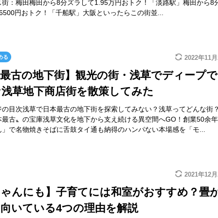
街：梅田梅田から8分ズラして1.95万円おトク！「淡路駅」梅田から8
6500円おトク！「千船駅」大阪といったらこの街並...
める
2022年11
本最古の地下街】観光の街・浅草でディープで
な浅草地下商店街を散策してみた
ジの目次浅草で日本最古の地下街を探索してみない？浅草ってどんな街
本最古〟の宝庫浅草文化を地下から支え続ける異空間へGO！創業50余
」で名物焼きそばに舌鼓タイ通も納得のハンパない本場感を「モ...
2021年12
ちゃんにも】子育てには和室がおすすめ？畳
向いている4つの理由を解説