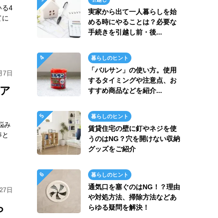
る4
実家から出て一人暮らしを始
てに
める時にやることは？必要な
手続きを引越し前・後...
暮らしのヒント
「バルサン」の使い方。使用
月7日
するタイミングや注意点、お
リア
すすめ商品などを紹介...
暮らしのヒント
悩み
賃貸住宅の壁に釘やネジを使
棒と
うのはNG？穴を開けない収納
グッズをご紹介
暮らしのヒント
通気口を塞ぐのはNG！？理由
27日
や対処方法、掃除方法などあ
ら
らゆる疑問を解決！