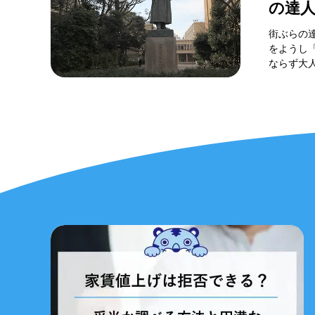
の達
街ぶらの
をようし
ならず大人