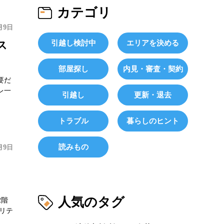
カテゴリ
月9日
引越し検討中
エリアを決める
ス
部屋探し
内見・審査・契約
要だ
レ一
引越し
更新・退去
トラブル
暮らしのヒント
読みもの
月9日
人気のタグ
2階
リテ