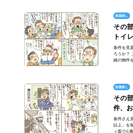
部屋探し
その
トイ
条件を見
ろうか？
緒の物件を
部屋探し
その部
件、
条件さえ
以上」を
ィ面で心配