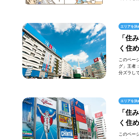
エリアを決
「住
く住
このペー
グ」王者：
分ズラして
エリアを決
「住
く住
このペー