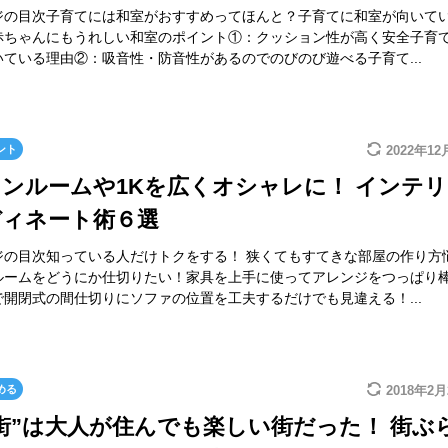
ジの目次子育てには和室がおすすめってほんと？子育てに和室が向いてい
赤ちゃんにもうれしい和室のポイント①：クッション性が高く安全子育
ている理由②：吸音性・防音性があるのでのびのび遊べる子育て...
ント
2022年12
ンルームや1Kを広くオシャレに！ インテ
ディネート術６選
ジの目次知っている人だけトクをする！ 狭くてもすてきな部屋の作り方
ルームをどうにか仕切りたい！家具を上手に使ってアレンジをつっぱり
開閉式の間仕切りにソファの位置を工夫するだけでも見違える！...
める
2018年2月
街”は大人が住んでも楽しい街だった！ 街ぶ