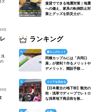
分ズ
賃貸でできる地震対策｜地震
への備え、家具の転倒防止対
策とグッズを防災士が...
月24日
ランキング
レ
暮らしのヒント
？浅
同棲カップルには「共同口
年の
座」が便利？作るメリットや
デメリット、開設手順 ...
エリアを決める
【日本最古の地下街】観光の
月24日
街・浅草でディープでレトロ
が
な浅草地下商店街を散...
引越し