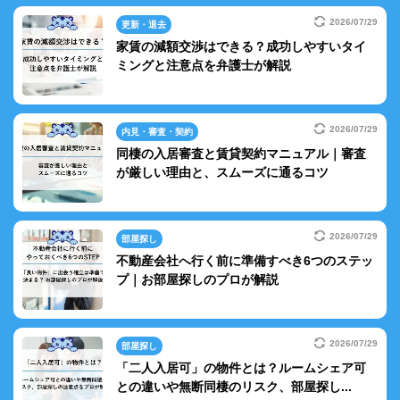
2026/07/29
更新・退去
家賃の減額交渉はできる？成功しやすいタイ
ミングと注意点を弁護士が解説
2026/07/29
内見・審査・契約
同棲の入居審査と賃貸契約マニュアル｜審査
が厳しい理由と、スムーズに通るコツ
2026/07/29
部屋探し
不動産会社へ行く前に準備すべき6つのステッ
プ｜お部屋探しのプロが解説
2026/07/29
部屋探し
「二人入居可」の物件とは？ルームシェア可
との違いや無断同棲のリスク、部屋探し...