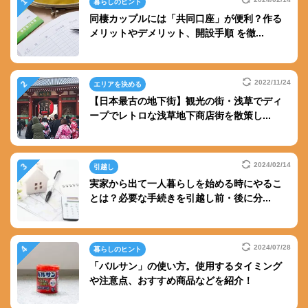
暮らしのヒント
同棲カップルには「共同口座」が便利？作る
メリットやデメリット、開設手順 を徹...
2022/11/24
エリアを決める
【日本最古の地下街】観光の街・浅草でディ
ープでレトロな浅草地下商店街を散策し...
2024/02/14
引越し
実家から出て一人暮らしを始める時にやるこ
とは？必要な手続きを引越し前・後に分...
2024/07/28
暮らしのヒント
「バルサン」の使い方。使用するタイミング
や注意点、おすすめ商品などを紹介！