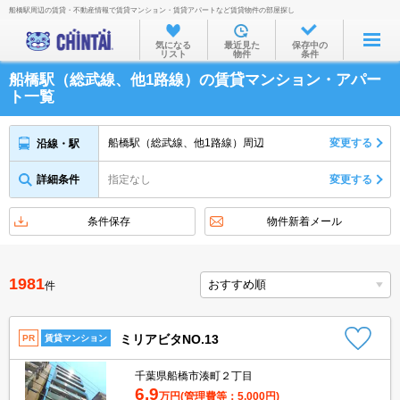
船橋駅周辺の賃貸・不動産情報で賃貸マンション・賃貸アパートなど賃貸物件の部屋探し
お部屋を探す
気になる
最近見た
保存中の
リスト
物件
条件
沿線・駅から
船橋駅（総武線、他1路線）の賃貸マンション・アパー
住所から
ト一覧
家賃相場から
船橋駅（総武線、他1路線）周辺
変更する
沿線・駅
通勤通学時間から
詳細条件
指定なし
変更する
物件特集から
不動産会社から
条件保存
物件新着メール
TOP
1981
件
ミリアビタNO.13
PR
賃貸マンション
千葉県船橋市湊町２丁目
6.9
万円
(管理費等：5,000円)