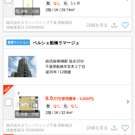
敷
なし
礼
1ヶ月
2階
1K
29.74m²
画像：22枚
株式会社タウンハウジング千葉 西船橋店
詳細を見る
情報更新日
2026/08/08
ベルシェ船橋ラマージュ
賃貸マンション
総武線/船橋駅 徒歩10分
千葉県船橋市宮本２丁目
築35年
12階建
6.5
万円
(管理費等：5,000円)
敷
なし
礼
なし
2階
1K
32.4m²
画像：29枚
株式会社タウンハウジング千葉 西船橋店
詳細を見る
情報更新日
2026/08/08