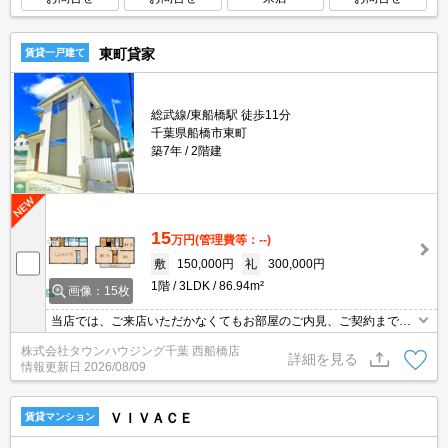
東町貸家
賃貸一戸建て
総武線/東船橋駅 徒歩11分
千葉県船橋市東町
築7年
2階建
15
万円
(管理費等：--)
敷
150,000円
礼
300,000円
1階
3LDK
86.94m²
画像：15枚
当店では、ご来店いただかなくてもお部屋のご内見、ご契約まで全
てオンラインでのご対応が可能です。タウンハウジング船橋店ま
株式会社タウンハウジング千葉 西船橋店
で、お問い合わせくださいませ。
詳細を見る
情報更新日
2026/08/09
ＶＩＶＡＣＥ
賃貸マンション