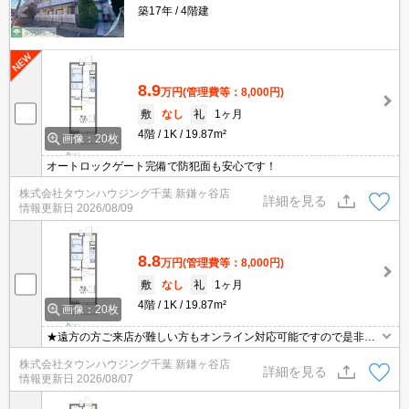
築17年
4階建
8.9
万円
(管理費等：8,000円)
敷
なし
礼
1ヶ月
4階
1K
19.87m²
画像：20枚
オートロックゲート完備で防犯面も安心です！
株式会社タウンハウジング千葉 新鎌ヶ谷店
詳細を見る
情報更新日
2026/08/09
8.8
万円
(管理費等：8,000円)
敷
なし
礼
1ヶ月
4階
1K
19.87m²
画像：20枚
★遠方の方ご来店が難しい方もオンライン対応可能ですので是非一
度ご相談くださいませ！お部屋探しはタウンハウジングにお任せ下
株式会社タウンハウジング千葉 新鎌ヶ谷店
さい★
詳細を見る
情報更新日
2026/08/07