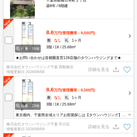
千葉県船橋市本町２丁目
築8年
6階建
8.6
万円
(管理費等：9,500円)
敷
なし
礼
1ヶ月
3階
1K
25.68m²
画像：16枚
★お問い合わせは首都圏直営128店舗のタウンハウジングまで★
株式会社タウンハウジング千葉 西船橋店
詳細を見る
情報更新日
2026/08/08
8.6
万円
(管理費等：9,500円)
敷
なし
礼
1ヶ月
3階
1K
25.68m²
画像：18枚
東京都内、千葉県全域エリアお部屋探しは【タウンハウジング】に
お任せください！オンラインでご相談・ご見学・ご契約お手続きも
株式会社タウンハウジング千葉 市川店
ご対応可能です。
詳細を見る
情報更新日
2026/08/08