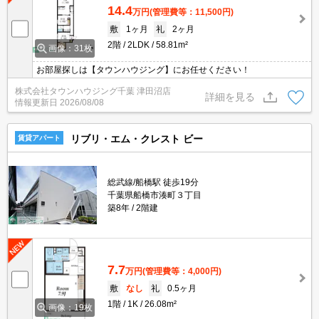
14.4
万円
(管理費等：11,500円)
敷
1ヶ月
礼
2ヶ月
2階
2LDK
58.81m²
画像：31枚
お部屋探しは【タウンハウジング】にお任せください！
株式会社タウンハウジング千葉 津田沼店
詳細を見る
情報更新日
2026/08/08
リブリ・エム・クレスト ビー
賃貸アパート
総武線/船橋駅 徒歩19分
千葉県船橋市湊町３丁目
築8年
2階建
7.7
万円
(管理費等：4,000円)
敷
なし
礼
0.5ヶ月
1階
1K
26.08m²
画像：19枚