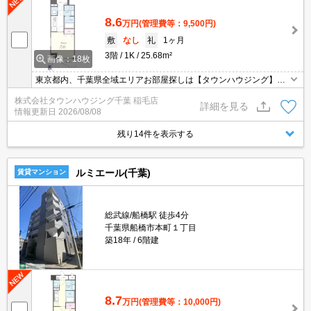
8.6
万円
(管理費等：9,500円)
敷
なし
礼
1ヶ月
3階
1K
25.68m²
画像：18枚
東京都内、千葉県全域エリアお部屋探しは【タウンハウジング】に
お任せください！オンラインでご相談・ご見学・ご契約お手続きも
株式会社タウンハウジング千葉 稲毛店
ご対応可能です。
詳細を見る
情報更新日
2026/08/08
残り14件を表示する
ルミエール(千葉)
賃貸マンション
総武線/船橋駅 徒歩4分
千葉県船橋市本町１丁目
築18年
6階建
8.7
万円
(管理費等：10,000円)