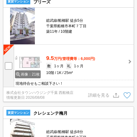
ブリーズ
賃貸マンション
総武線/船橋駅 徒歩5分
千葉県船橋市本町７丁目
築11年
10階建
9.5
万円
(管理費等：6,000円)
敷
1ヶ月
礼
1ヶ月
10階
1K
25m²
画像：21枚
現地待合せもご相談下さい！
株式会社タウンハウジング千葉 西船橋店
詳細を見る
情報更新日
2026/08/08
クレシェンテ梅月
賃貸マンション
総武線/船橋駅 徒歩8分