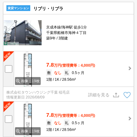
リブリ・リブラ
賃貸マンション
京成本線/海神駅 徒歩1分
千葉県船橋市海神４丁目
築9年
3階建
7.8
万円
(管理費等：4,000円)
敷
なし
礼
0.5ヶ月
1階
1K
28.56m²
画像：19枚
株式会社タウンハウジング千葉 稲毛店
詳細を見る
情報更新日
2026/08/09
7.8
万円
(管理費等：4,000円)
敷
なし
礼
0.5ヶ月
1階
1K
28.56m²
画像：19枚