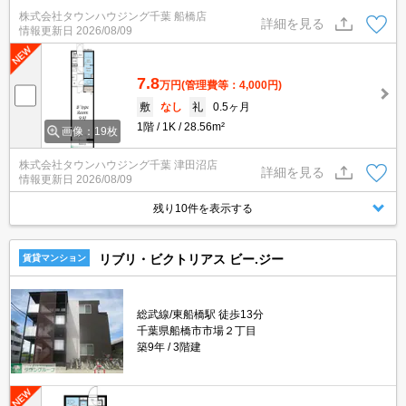
株式会社タウンハウジング千葉 船橋店
詳細を見る
情報更新日
2026/08/09
7.8
万円
(管理費等：4,000円)
敷
なし
礼
0.5ヶ月
1階
1K
28.56m²
画像：19枚
株式会社タウンハウジング千葉 津田沼店
詳細を見る
情報更新日
2026/08/09
残り10件を表示する
リブリ・ビクトリアス ビー.ジー
賃貸マンション
総武線/東船橋駅 徒歩13分
千葉県船橋市市場２丁目
築9年
3階建