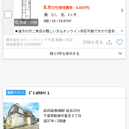
8.9
万円
(管理費等：8,000円)
敷
なし
礼
1ヶ月
4階
1K
19.87m²
画像：20枚
★遠方の方ご来店が難しい方もオンライン対応可能ですので是非一
度ご相談くださいませ！お部屋探しはタウンハウジングにお任せ下
株式会社タウンハウジング千葉 新鎌ヶ谷店
さい★
詳細を見る
情報更新日
2026/08/07
残り2件を表示する
ﾄﾞﾐ-ﾙﾀｶﾊｼ 1
賃貸アパート
総武線/船橋駅 徒歩23分
千葉県船橋市夏見６丁目
築37年
2階建