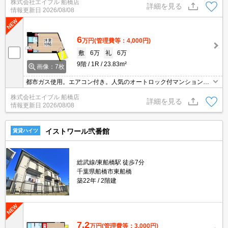
株式会社エイブル 船橋店
器具付き。室内に洗濯機置場あり。IH調理器付き。
詳細を見る
情報更新日
2026/08/08
6
万円
(管理費等：4,000円)
敷
6万
礼
6万
9階
1R
23.83m²
画像：7枚
都市ガス使用。エアコン付き。人気のオートロック付マンション。I
H調理器付き。保証会社加入要(初回保証料賃料の50%、月次保証料
株式会社エイブル 船橋店
1.3%)。
詳細を見る
情報更新日
2026/08/08
イストワール弐番館
賃貸ハイツ
総武線/東船橋駅 徒歩7分
千葉県船橋市東船橋
築22年
2階建
7.2
万円
(管理費等：3,000円)