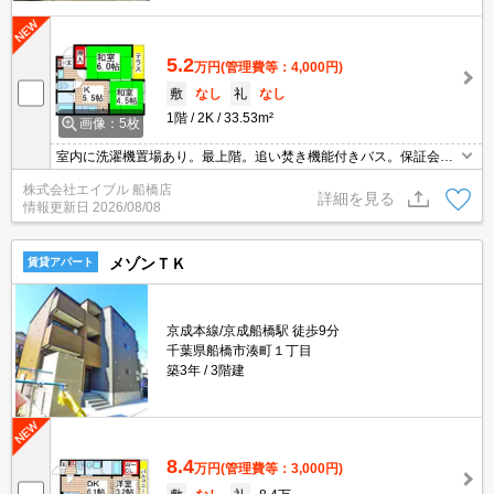
5.2
万円
(管理費等：4,000円)
敷
なし
礼
なし
1階
2K
33.53m²
画像：5枚
室内に洗濯機置場あり。最上階。追い焚き機能付きバス。保証会社
要(初回、月額総賃料の80%、更新料1.2万円/年)。仲介手数料家賃の
株式会社エイブル 船橋店
0.55ヵ月分。初期費用がおさえられる物件。
詳細を見る
情報更新日
2026/08/08
メゾンＴＫ
賃貸アパート
京成本線/京成船橋駅 徒歩9分
千葉県船橋市湊町１丁目
築3年
3階建
8.4
万円
(管理費等：3,000円)