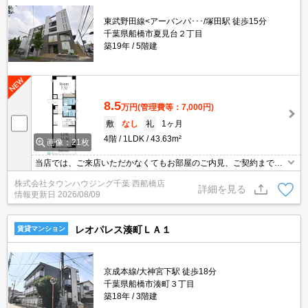
東武野田線<アーバンパ･･･/塚田駅 徒歩15分
千葉県船橋市夏見台２丁目
築19年
5階建
8.5
万円
(管理費等：7,000円)
敷
なし
礼
1ヶ月
4階
1LDK
43.63m²
画像：21枚
当店では、ご来店いただかなくてもお部屋のご内見、ご契約まで全
てオンラインでのご対応が可能です。タウンハウジング船橋店ま
株式会社タウンハウジング千葉 西船橋店
で、お問い合わせくださいませ。
詳細を見る
情報更新日
2026/08/09
レオパレス湊町ＬＡ１
賃貸マンション
京成本線/大神宮下駅 徒歩18分
千葉県船橋市湊町３丁目
築18年
3階建