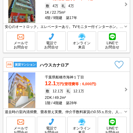
敷
4万
礼
4万
1K
22.75m²
4階
9階建 築17年
安心のオートロック。エレベーターあり。TVモニター付インターホン。浴
室乾燥機付。24時間換気システム。安心の24時間管理。2面採光。角部
屋。駐車場は敷地内。シューズボックス付き。室内に洗濯機置場あり。
メールで
電話で
オンライン
LINEで
お問合せ
お問合せ
来店
お問合せ
ハウスカナロア
PR
賃貸マンション
千葉県船橋市海神１丁目
12.1
万円
(管理費等：6,000円)
敷
12.1万
礼
12.1万
2DK
49.2m²
1階
4階建 築28年
退去時の室内清掃費、畳表替え実費。仲介手数料家賃の0.55ヵ月分。人気
のファミリー向け物件。最寄り駅からの帰り道に大通りが使えます。最新
の空室状況はお気軽にお問い合わせ下さい。
メールで
電話で
オンライン
LINEで
お問合せ
お問合せ
来店
お問合せ