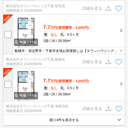
株式会社タウンハウジング千葉 稲毛店
詳細を見る
情報更新日
2026/08/09
7.7
万円
(管理費等：4,000円)
敷
なし
礼
0.5ヶ月
1階
1K
26.08m²
画像：19枚
船橋市・習志野市・千葉市全域お部屋探しは【タウンハウジング】
にお任せください！
株式会社タウンハウジング千葉 船橋店
詳細を見る
情報更新日
2026/08/09
7.7
万円
(管理費等：4,000円)
敷
なし
礼
0.5ヶ月
1階
1K
26.08m²
画像：19枚
株式会社タウンハウジング千葉 津田沼店
詳細を見る
情報更新日
2026/08/09
残り4件を表示する