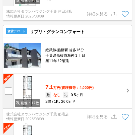
画像：25枚
株式会社タウンハウジング千葉 津田沼店
詳細を見る
情報更新日
2026/08/09
リブリ・グランコンフォート
賃貸アパート
総武線/船橋駅 徒歩16分
千葉県船橋市海神３丁目
築11年
2階建
7.1
万円
(管理費等：4,000円)
敷
なし
礼
0.5ヶ月
2階
1K
26.08m²
画像：17枚
株式会社タウンハウジング千葉 稲毛店
詳細を見る
情報更新日
2026/08/09