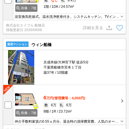
敷
なし
礼
8.4万
1階
1DK
24.57m²
画像：7枚
浴室換気乾燥式。温水洗浄便座付き。システムキッチン。TVインタ
ーホン付き。オートロック。詳細はお問い合わせください。インタ
株式会社エイブル 船橋店
ーネット無料。保証会社加入要（初回に月総額60%、更新料1.5万
詳細を見る
情報更新日
2026/08/08
円/年）。
ウィン船橋
賃貸マンション
京成本線/大神宮下駅 徒歩5分
千葉県船橋市宮本１丁目
築37年
10階建
6
万円
(管理費等：4,000円)
敷
6万
礼
6万
9階
1R
23.72m²
画像：7枚
仲介手数料家賃の0.55ヵ月分。退去時の清掃費実費。人気のオート
ロック付マンション。エレベーターあり。エアコン1基付き。照明