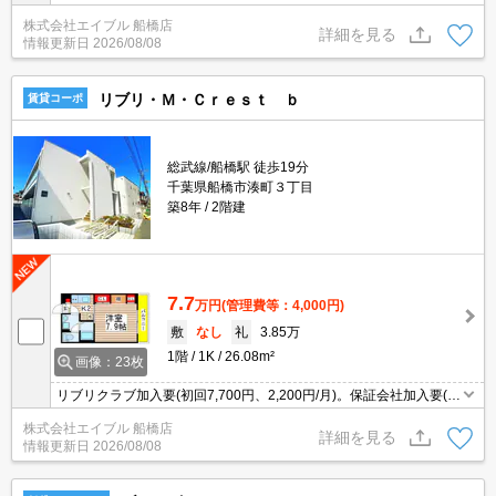
レベーターあり。24時間ゴミ出し可。TVモニター付インターホン。
株式会社エイブル 船橋店
経済的な都市ガス使用。仲介手数料家賃の0.55ヵ月分。
詳細を見る
情報更新日
2026/08/08
リブリ・Ｍ・Ｃｒｅｓｔ ｂ
賃貸コーポ
総武線/船橋駅 徒歩19分
千葉県船橋市湊町３丁目
築8年
2階建
7.7
万円
(管理費等：4,000円)
敷
なし
礼
3.85万
1階
1K
26.08m²
画像：23枚
リブリクラブ加入要(初回7,700円、2,200円/月)。保証会社加入要(初
回保証料賃料の100%、月次保証料1.1%)。浴室換気乾燥式。温水洗
株式会社エイブル 船橋店
浄便座付き。TVモニター付インターホン。
詳細を見る
情報更新日
2026/08/08