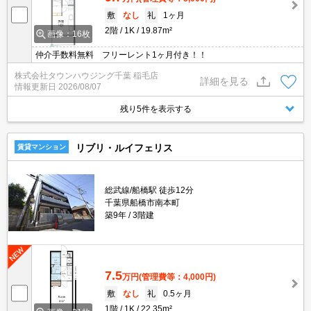
敷
なし
礼
1ヶ月
2階
1K
19.87m²
画像：16枚
仲介手数料無料 フリーレント1ヶ月付き！！
株式会社タウンハウジング千葉 稲毛店
詳細を見る
情報更新日
2026/08/07
残り5件を表示する
リブリ・ルイフェリス
賃貸マンション
総武線/船橋駅 徒歩12分
千葉県船橋市南本町
築9年
3階建
7.5
万円
(管理費等：4,000円)
敷
なし
礼
0.5ヶ月
1階
1K
22.35m²