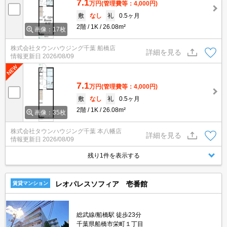
7.1
万円
(管理費等：4,000円)
敷
なし
礼
0.5ヶ月
2階
1K
26.08m²
画像：17枚
株式会社タウンハウジング千葉 船橋店
詳細を見る
情報更新日
2026/08/09
7.1
万円
(管理費等：4,000円)
敷
なし
礼
0.5ヶ月
2階
1K
26.08m²
画像：35枚
株式会社タウンハウジング千葉 本八幡店
詳細を見る
情報更新日
2026/08/09
残り1件を表示する
レオパレスソフィア 壱番館
賃貸マンション
総武線/船橋駅 徒歩23分
千葉県船橋市栄町１丁目