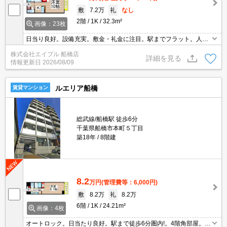
敷
7.2万
礼
なし
2階
1K
32.3m²
画像：23枚
日当り良好。設備充実。敷金・礼金に注目。駅までフラット。人気
のカウンターキッチン。収納たっぷり。浴室乾燥機付。買い物便
株式会社エイブル 船橋店
利。詳細はお問い合わせください。引越指定業者あり。TVモニター
詳細を見る
情報更新日
2026/08/09
付インターホン。
ルエリア船橋
賃貸マンション
総武線/船橋駅 徒歩6分
千葉県船橋市本町５丁目
築18年
8階建
8.2
万円
(管理費等：6,000円)
敷
8.2万
礼
8.2万
6階
1K
24.21m²
画像：4枚
オートロック。日当たり良好。駅まで徒歩6分圏内!。4階角部屋。エ