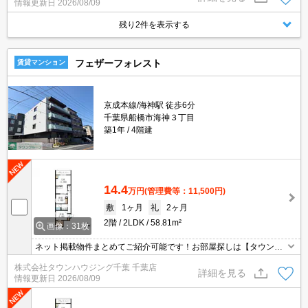
情報更新日
2026/08/09
残り2件を表示する
フェザーフォレスト
賃貸マンション
京成本線/海神駅 徒歩6分
千葉県船橋市海神３丁目
築1年
4階建
14.4
万円
(管理費等：11,500円)
敷
1ヶ月
礼
2ヶ月
2階
2LDK
58.81m²
画像：31枚
ネット掲載物件まとめてご紹介可能です！お部屋探しは【タウンハ
ウジング】にお任せください！※オンライン内見・現地待ち合わせ
株式会社タウンハウジング千葉 千葉店
は事前にご相談ください。
詳細を見る
情報更新日
2026/08/09