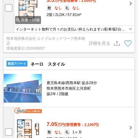
5.5
万円
(管理費等：2,000円)
敷
なし
礼
なし
2階
2LDK
57.81m²
画像：15枚
インターネット無料で月々のお支払い抑えられます♪♪駐車場2台で
この金額☆今なら家賃1か月フリーレントで初期費用も◎ウォーク
熊本地所株式会社 エイブルネットワーク熊本南
インクローゼットで収納充実◎
詳細を見る
店
情報更新日
2026/08/07
ネーロ スタイル
賃貸アパート
鹿児島本線/西熊本駅 徒歩28分
熊本県熊本市南区土河原町
築2年
2階建
7.05
万円
(管理費等：2,100円)
敷
なし
礼
1ヶ月