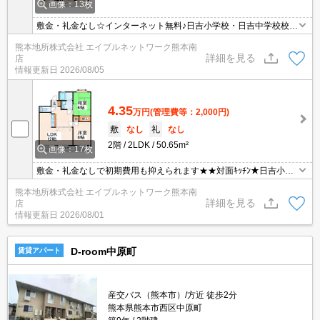
画像：13枚
敷金・礼金なし☆インターネット無料♪日吉小学校・日吉中学校校区
☆敷地内駐車場☆室内洗濯機置き場☆カウンターキッチン☆インタ
熊本地所株式会社 エイブルネットワーク熊本南
ーネット無料で毎月の費用を抑えられる♪
詳細を見る
店
情報更新日
2026/08/05
4.35
万円
(管理費等：2,000円)
敷
なし
礼
なし
2階
2LDK
50.65m²
画像：17枚
敷金・礼金なしで初期費用も抑えられます★★対面ｷｯﾁﾝ★日吉小・
日吉中校区☆西熊本駅へのアクセスも良好です★コンビニ徒歩圏内
熊本地所株式会社 エイブルネットワーク熊本南
★人気のイオンタウン西熊本周辺のお部屋です☆彡
詳細を見る
店
情報更新日
2026/08/01
D-room中原町
賃貸アパート
産交バス（熊本市）/方近 徒歩2分
熊本県熊本市西区中原町