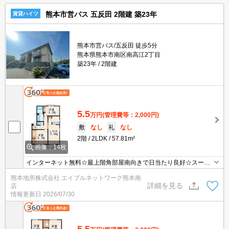
熊本市営バス 五反田 2階建 築23年
賃貸ハイツ
熊本市営バス/五反田 徒歩5分
熊本県熊本市南区南高江2丁目
築23年
2階建
5.5
万円
(管理費等：2,000円)
敷
なし
礼
なし
2階
2LDK
57.81m²
画像：14枚
インターネット無料☆最上階角部屋南向きで日当たり良好☆スーパ
ーまで徒歩5分、マクドナルドまで徒歩5分、コンビニまで徒歩7
熊本地所株式会社 エイブルネットワーク熊本南
分、ファミリーレストランまで徒歩8分と周辺環境充実！！駐車場2
詳細を見る
店
台並列区画でこのお家賃☆
情報更新日
2026/07/30