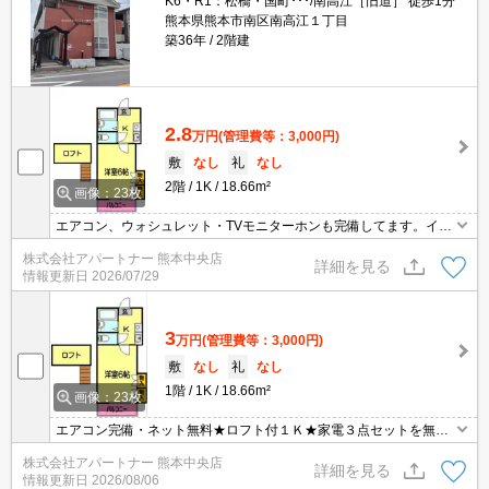
K6・R1：松橋・国町･･･/南高江［旧道］ 徒歩1分
熊本県熊本市南区南高江１丁目
築36年
2階建
2.8
万円
(管理費等：3,000円)
敷
なし
礼
なし
2階
1K
18.66m²
画像：23枚
エアコン、ウォシュレット・TVモニターホンも完備してます。イン
ターネット無料です
株式会社アパートナー 熊本中央店
詳細を見る
情報更新日
2026/07/29
3
万円
(管理費等：3,000円)
敷
なし
礼
なし
1階
1K
18.66m²
画像：23枚
エアコン完備・ネット無料★ロフト付１Ｋ★家電３点セットを無料
で付けれます。（電子
株式会社アパートナー 熊本中央店
詳細を見る
情報更新日
2026/08/06