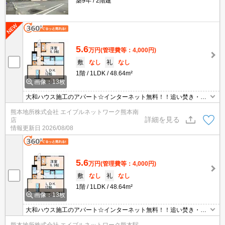
築9年
2階建
5.6
万円
(管理費等：4,000円)
敷
なし
礼
なし
1階
1LDK
48.64m²
画像：13枚
大和ハウス施工のアパート☆インターネット無料！！追い焚き・浴
室換気乾燥機付き一坪風呂🎵エアコン２基付！！連帯保証人不要で
熊本地所株式会社 エイブルネットワーク熊本南
す☆彡ALSOKのホームセキュリティ付きで防犯面も安心♪
詳細を見る
店
情報更新日
2026/08/08
5.6
万円
(管理費等：4,000円)
敷
なし
礼
なし
1階
1LDK
48.64m²
画像：13枚
大和ハウス施工のアパート☆インターネット無料！！追い焚き・浴
室換気乾燥機付き一坪風呂🎵エアコン２基付！！連帯保証人不要で