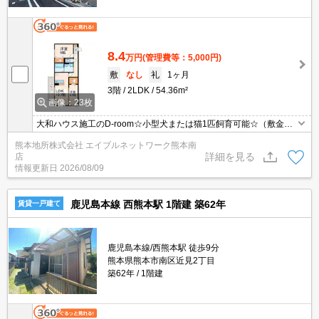
8.4
万円
(管理費等：5,000円)
敷
なし
礼
1ヶ月
3階
2LDK
54.36m²
画像：23枚
大和ハウス施工のD-room☆小型犬または猫1匹飼育可能☆（敷金追
加あり・小型犬：1ヶ月、猫：2ヶ月）省エネ＋創エネで一次エネル
熊本地所株式会社 エイブルネットワーク熊本南
ギー収支ゼロを目指すZEH-M物件☆エアコン3基付☆
詳細を見る
店
情報更新日
2026/08/09
鹿児島本線 西熊本駅 1階建 築62年
賃貸一戸建て
鹿児島本線/西熊本駅 徒歩9分
熊本県熊本市南区近見2丁目
築62年
1階建