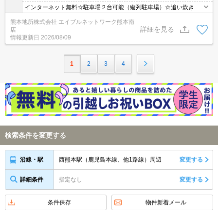
インターネット無料☆駐車場２台可能（縦列駐車場）☆追い炊き給
湯有りなのでファミリーさんにお勧めです☆３口ガスコンロ付き☆
熊本地所株式会社 エイブルネットワーク熊本南
詳細を見る
店
情報更新日
2026/08/09
1
2
3
4
検索条件を変更する
西熊本駅（鹿児島本線、他1路線）周辺
変更する
沿線・駅
詳細条件
指定なし
変更する
条件保存
物件新着メール