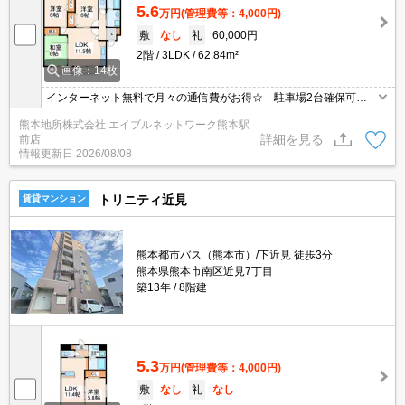
5.6
万円
(管理費等：4,000円)
敷
なし
礼
60,000円
2階
3LDK
62.84m²
画像：14枚
インターネット無料で月々の通信費がお得☆ 駐車場2台確保可能
☆ TVインターホン・温水洗浄便座付き☆ 広々とした貴重な3LD
熊本地所株式会社 エイブルネットワーク熊本駅
Kでファミリーの方にもおすすめ♪
詳細を見る
前店
情報更新日
2026/08/08
トリニティ近見
賃貸マンション
熊本都市バス（熊本市）/下近見 徒歩3分
熊本県熊本市南区近見7丁目
築13年
8階建
5.3
万円
(管理費等：4,000円)
敷
なし
礼
なし