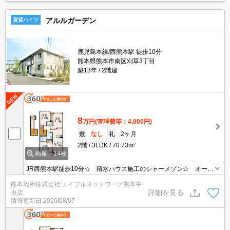
アルルガーデン
賃貸ハイツ
鹿児島本線/西熊本駅 徒歩10分
熊本県熊本市南区刈草3丁目
築13年
2階建
8
万円
(管理費等：4,000円)
敷
なし
礼
2ヶ月
2階
3LDK
70.73m²
画像：14枚
JR西熊本駅徒歩10分☆ 積水ハウス施工のシャーメゾン☆ オール
電化物件☆ 駐車場1台付き無料☆ 2台目駐車場も3,300円で確保
熊本地所株式会社 エイブルネットワーク熊本中
可能です☆ 浴室乾燥機付きで雨の日の洗濯も安心☆ 力合小・力
詳細を見る
央店
合中学校区
情報更新日
2026/08/07