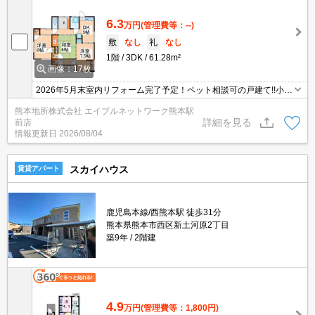
6.3
万円
(管理費等：--)
敷
なし
礼
なし
1階
3DK
61.28m²
画像：17枚
2026年5月末室内リフォーム完了予定！ペット相談可の戸建て!!小型
犬～大型犬・猫まで相談可(※＋1匹につき3,000円/月)敷金・礼金不
熊本地所株式会社 エイブルネットワーク熊本駅
要で初期費用がお得(^^♪
詳細を見る
前店
情報更新日
2026/08/04
スカイハウス
賃貸アパート
鹿児島本線/西熊本駅 徒歩31分
熊本県熊本市西区新土河原2丁目
築9年
2階建
4.9
万円
(管理費等：1,800円)