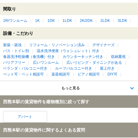
間取り
1R/ワンルーム
1K
1DK
1LDK
2K/2DK
2LDK
3LDK
設備・こだわり
新築・築浅
リフォーム・リノベーション済み
デザイナーズ
バス・トイレ別
温水洗浄便座（ウォシュレット）付き
食器洗浄乾燥機（食洗機）付き
カウンターキッチン付き
収納重視
バリアフリー
広いワンルーム
広いリビング・ダイニングがある
ベランダ・バルコニー付き
ルーフバルコニー付き
屋上付き
ペット可・ペット相談可
楽器相談可
ピアノ相談可
DIY可
もっと見る
西熊本駅の賃貸物件を建物種別に絞って探す
アパート
西熊本駅の賃貸物件に関するよくある質問