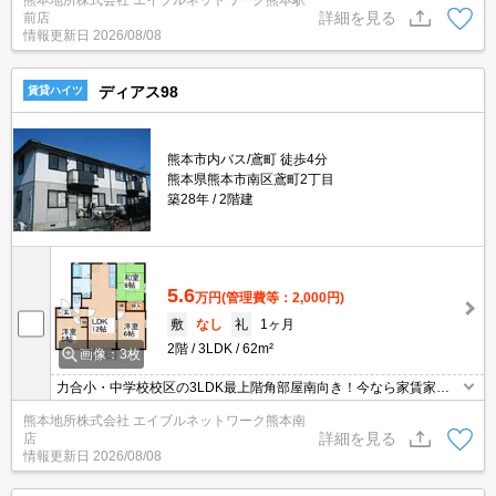
熊本地所株式会社 エイブルネットワーク熊本駅
す☆彡ALSOKのホームセキュリティ付きで防犯面も安心♪
詳細を見る
前店
情報更新日
2026/08/08
ディアス98
賃貸ハイツ
熊本市内バス/鳶町 徒歩4分
熊本県熊本市南区鳶町2丁目
築28年
2階建
5.6
万円
(管理費等：2,000円)
敷
なし
礼
1ヶ月
2階
3LDK
62m²
画像：3枚
力合小・中学校校区の3LDK最上階角部屋南向き！今なら家賃家賃1
か月フリーレント付きで初期費用お得に入居できます☆駐車場2台
熊本地所株式会社 エイブルネットワーク熊本南
目確保可能☆エアコン、ＴＶモニターホン、温水洗浄便座付き☆
詳細を見る
店
情報更新日
2026/08/08