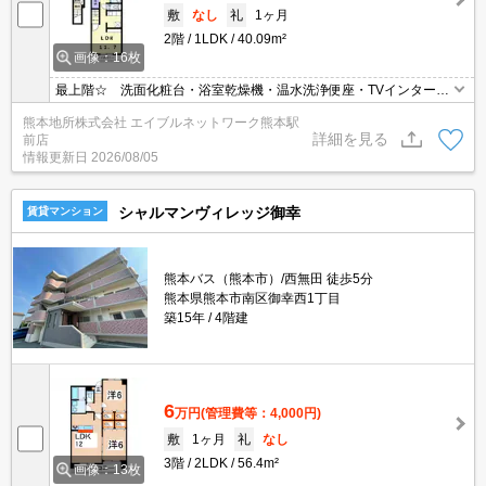
敷
なし
礼
1ヶ月
2階
1LDK
40.09m²
画像：16枚
最上階☆ 洗面化粧台・浴室乾燥機・温水洗浄便座・TVインターホ
ン等設備充実☆ 周辺にはコンビニ・ディスカウントストア等があ
熊本地所株式会社 エイブルネットワーク熊本駅
り、便利なエリアです♪
詳細を見る
前店
情報更新日
2026/08/05
シャルマンヴィレッジ御幸
賃貸マンション
熊本バス（熊本市）/西無田 徒歩5分
熊本県熊本市南区御幸西1丁目
築15年
4階建
6
万円
(管理費等：4,000円)
敷
1ヶ月
礼
なし
3階
2LDK
56.4m²
画像：13枚