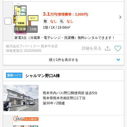
3.1
万円
(管理費等：3,000円)
敷
なし
礼
なし
1階
1K
18.66m²
画像：18枚
家電3点（冷蔵庫・電子レンジ・洗濯機）無料レンタルできます！
株式会社アパートナー 熊本中央店
詳細を見る
情報更新日
2026/08/05
残り1件を表示する
シャルマン野口A棟
賃貸ハイツ
熊本市内バス/野口郵便局前 徒歩5分
熊本県熊本市南区野口1丁目
築30年
2階建