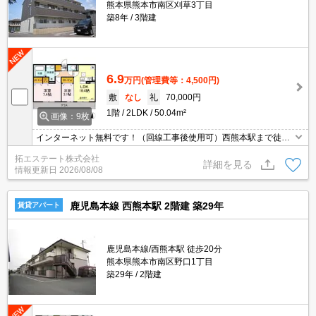
熊本県熊本市南区刈草3丁目
築8年
3階建
6.9
万円
(管理費等：4,500円)
敷
なし
礼
70,000円
1階
2LDK
50.04m²
画像：9枚
インターネット無料です！（回線工事後使用可）西熊本駅まで徒歩
8分（約600ｍ）アルソックのホームセキュリティ付物件です☆宅配
拓エステート株式会社
ボックス付き♪
詳細を見る
情報更新日
2026/08/08
鹿児島本線 西熊本駅 2階建 築29年
賃貸アパート
鹿児島本線/西熊本駅 徒歩20分
熊本県熊本市南区野口1丁目
築29年
2階建