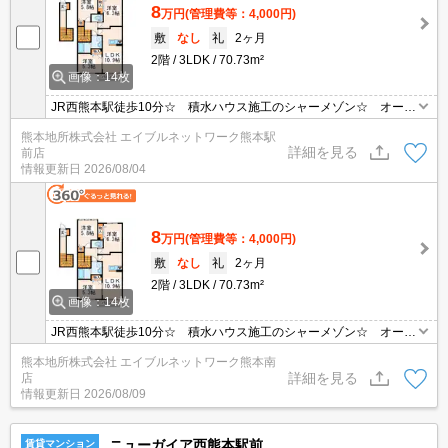
8
万円
(管理費等：4,000円)
敷
なし
礼
2ヶ月
2階
3LDK
70.73m²
画像：14枚
JR西熊本駅徒歩10分☆ 積水ハウス施工のシャーメゾン☆ オール
電化物件☆ 駐車場1台付き無料☆ 2台目駐車場も3,300円で確保
熊本地所株式会社 エイブルネットワーク熊本駅
可能です☆ 浴室乾燥機付きで雨の日の洗濯も安心☆ 力合小・力
詳細を見る
前店
合中学校区
情報更新日
2026/08/04
8
万円
(管理費等：4,000円)
敷
なし
礼
2ヶ月
2階
3LDK
70.73m²
画像：14枚
JR西熊本駅徒歩10分☆ 積水ハウス施工のシャーメゾン☆ オール
電化物件☆ 駐車場1台付き無料☆ 2台目駐車場も3,300円で確保
熊本地所株式会社 エイブルネットワーク熊本南
可能です☆ 浴室乾燥機付きで雨の日の洗濯も安心☆ 力合小・力
詳細を見る
店
合中学校区
情報更新日
2026/08/09
ニューガイア西熊本駅前
賃貸マンション