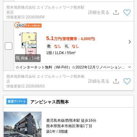
み物件☆3口コンロのシステムキッチン!!たっぷり収納できるウォー
熊本地所株式会社 エイブルネットワーク熊本駅
クインクローゼット・納戸付き♪マルエイ近見店まで205ｍ♪
詳細を見る
前店
情報更新日
2026/08/06
5.1
万円
(管理費等：4,000円)
敷
なし
礼
なし
1階
1LDK
55m²
画像：14枚
☆インターネット無料（Wi-Fi付）☆2022年12月リノベーション済
み物件☆3口コンロのシステムキッチン!!たっぷり収納できるウォー
熊本地所株式会社 エイブルネットワーク熊本南
クインクローゼット・納戸付き♪マルエイ近見店まで205ｍ♪
詳細を見る
店
情報更新日
2026/08/03
アンビシャス西熊本
賃貸アパート
鹿児島本線/西熊本駅 徒歩16分
熊本県熊本市南区薄場1丁目
築1年
3階建