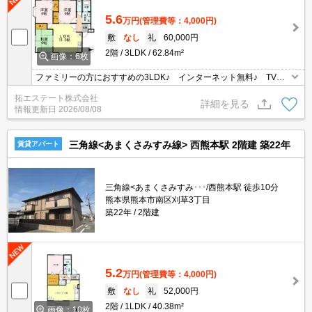
5.6
万円
(管理費等：4,000円)
敷
なし
礼
60,000円
2階
3LDK
62.84m²
画像：6枚
ファミリーの方におすすめの3LDK♪ インターネット無料♪ TVイ
ンターホン・洗髪洗面化粧台付き♪
拓エステート株式会社
詳細を見る
情報更新日
2026/08/08
三角線<あまくさみすみ線> 西熊本駅 2階建 築22年
賃貸アパート
三角線<あまくさみすみ･･･/西熊本駅 徒歩10分
熊本県熊本市南区刈草3丁目
築22年
2階建
5.2
万円
(管理費等：4,000円)
敷
なし
礼
52,000円
2階
1LDK
40.38m²
画像：10枚