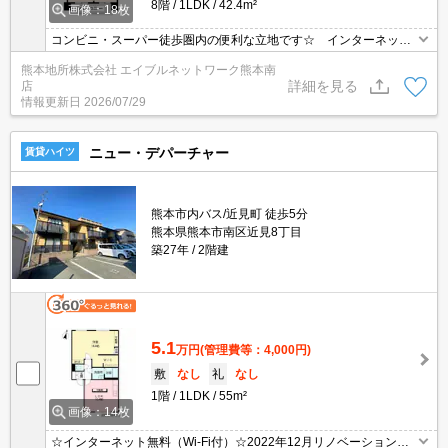
8階
1LDK
42.4m²
画像：18枚
コンビニ・スーパー徒歩圏内の便利な立地です☆ インターネット
無料で月々の費用がお得☆ 女性に人気のシステムカウンターキッ
熊本地所株式会社 エイブルネットワーク熊本南
チン♪ 角部屋で過ごしやすいお部屋♪ 西熊本駅・国道3号線へア
詳細を見る
店
クセス良好♪
情報更新日
2026/07/29
ニュー・デパーチャー
賃貸ハイツ
熊本市内バス/近見町 徒歩5分
熊本県熊本市南区近見8丁目
築27年
2階建
5.1
万円
(管理費等：4,000円)
敷
なし
礼
なし
1階
1LDK
55m²
画像：14枚
☆インターネット無料（Wi-Fi付）☆2022年12月リノベーション済