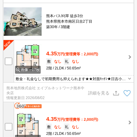
熊本バス/刈草 徒歩3分
熊本県熊本市南区日吉2丁目
築30年
3階建
4.35
万円
(管理費等：2,000円)
敷
なし
礼
なし
2階
2LDK
50.65m²
画像：17枚
敷金・礼金なしで初期費用も抑えられます★★対面ｷｯﾁﾝ★日吉小・
日吉中校区☆西熊本駅へのアクセスも良好です★コンビニ徒歩圏内
熊本地所株式会社 エイブルネットワーク熊本中
★人気のイオンタウン西熊本周辺のお部屋です☆彡
詳細を見る
央店
情報更新日
2026/08/02
4.35
万円
(管理費等：2,000円)
敷
なし
礼
なし
2階
2LDK
50.65m²