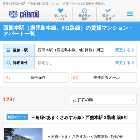
西熊本駅周辺の賃貸・不動産情報で賃貸マンション・賃貸アパートなど賃貸物件の部屋探し
お部屋を探す
気になる
最近見た
保存中の
リスト
物件
条件
沿線・駅から
西熊本駅（鹿児島本線、他1路線）の賃貸マンション・
住所から
アパート一覧
家賃相場から
西熊本駅（鹿児島本線、他1路線）周辺
変更する
沿線・駅
通勤通学時間から
詳細条件
指定なし
変更する
物件特集から
不動産会社から
条件保存
物件新着メール
TOP
123
件
三角線<あまくさみすみ線> 西熊本駅 3階建 築8年
賃貸アパート
三角線<あまくさみすみ･･･/西熊本駅 徒歩7分