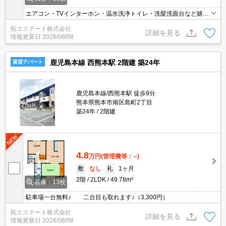
エアコン・TVインターホン・温水洗浄トイレ・洗髪洗面台など嬉し
い設備☆
拓エステート株式会社
詳細を見る
情報更新日
2026/08/08
鹿児島本線 西熊本駅 2階建 築24年
賃貸アパート
鹿児島本線/西熊本駅 徒歩9分
熊本県熊本市南区島町2丁目
築24年
2階建
4.8
万円
(管理費等：--)
敷
なし
礼
1ヶ月
2階
2LDK
49.78m²
画像：13枚
駐車場一台無料♪ 二台目も取れます♪（3,300円）
拓エステート株式会社
詳細を見る
情報更新日
2026/08/08