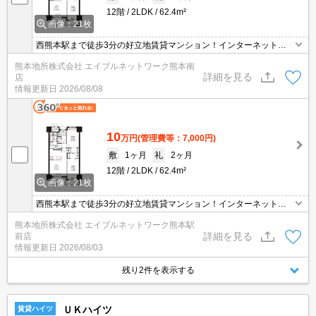
12階
2LDK
62.4m²
画像：21枚
西熊本駅まで徒歩3分の好立地賃貸マンション！インターネット無
料で月々の通信費がお得☆オール電化でガス代いらず♪大切なペット
熊本地所株式会社 エイブルネットワーク熊本南
と暮らせるお部屋です♪（応相談、飼育時家賃3,000円追加、敷引1
詳細を見る
店
ヶ月追加）
情報更新日
2026/08/08
10
万円
(管理費等：7,000円)
敷
1ヶ月
礼
2ヶ月
12階
2LDK
62.4m²
画像：21枚
西熊本駅まで徒歩3分の好立地賃貸マンション！インターネット無
料で月々の通信費がお得☆オール電化でガス代いらず♪大切なペット
熊本地所株式会社 エイブルネットワーク熊本駅
と暮らせるお部屋です♪（応相談、飼育時家賃3,000円追加、敷引1
詳細を見る
前店
ヶ月追加）
情報更新日
2026/08/03
残り2件を表示する
ＵＫハイツ
賃貸ハイツ