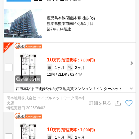
鹿児島本線/西熊本駅 徒歩3分
熊本県熊本市南区刈草1丁目
築7年
14階建
10
万円
(管理費等：7,000円)
敷
1ヶ月
礼
2ヶ月
12階
2LDK
62.4m²
画像：21枚
西熊本駅まで徒歩3分の好立地賃貸マンション！インターネット無
料で月々の通信費がお得☆オール電化でガス代いらず♪大切なペット
熊本地所株式会社 エイブルネットワーク熊本中
と暮らせるお部屋です♪（応相談、飼育時家賃3,000円追加、敷引1
詳細を見る
央店
ヶ月追加）
情報更新日
2026/08/02
10
万円
(管理費等：7,000円)
敷
1ヶ月
礼
2ヶ月