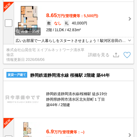
8.65
万円
(管理費等：5,500円)
敷
なし
礼
40,000円
2階
1LDK
42.83m²
画像：35枚
広いお部屋で一人暮らしをスタートさせましょう！駿河区谷田の閑
静な住宅地にゆったり1ＬＤＫの築浅ハイツが登場しました！アル
株式会社山晃住宅 エイブルネットワーク清水草
ソックがはいったセキュリティ物件で、他にもＴＶモニターホンや
詳細を見る
薙店
防犯カメラ、シャッターなどあなたの“不安”を取り除いてくれます♪
情報更新日
2026/08/06
室内設備はフルスペックですからどうぞご覧あれ～。インターネッ
ト無料です♪
静岡鉄道静岡清水線 桜橋駅 2階建 築44年
賃貸一戸建て
静岡鉄道静岡清水線/桜橋駅 徒歩19分
静岡県静岡市清水区北矢部町１丁目
築44年
2階建
6.9
万円
(管理費等：--)