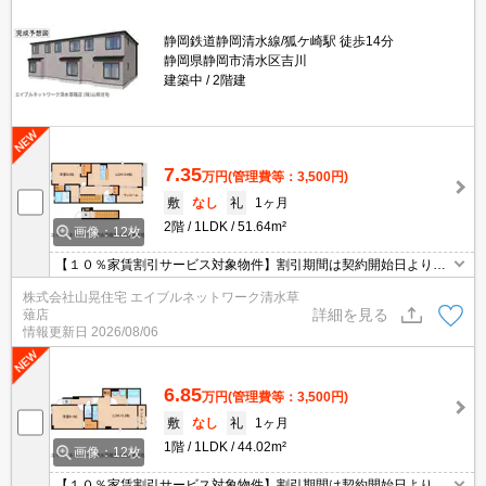
静岡鉄道静岡清水線/狐ケ崎駅 徒歩14分
静岡県静岡市清水区吉川
建築中
2階建
7.35
万円
(管理費等：3,500円)
敷
なし
礼
1ヶ月
2階
1LDK
51.64m²
画像：12枚
【１０％家賃割引サービス対象物件】割引期間は契約開始日より２
３ヶ月後の末日迄。割引対象は家賃のみで、割引期間中の家賃６
株式会社山晃住宅 エイブルネットワーク清水草
１，６５０円。２０２６／９／１迄に契約開始となる契約が対象。
詳細を見る
薙店
2026年9月完成の新築1LDK！インターネット無料。浴室乾燥機・追
情報更新日
2026/08/06
焚き・宅配BOX・防犯カメラなど人気の設備が充実！ペット相談
可。
6.85
万円
(管理費等：3,500円)
敷
なし
礼
1ヶ月
1階
1LDK
44.02m²
画像：12枚
【１０％家賃割引サービス対象物件】割引期間は契約開始日より２