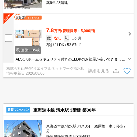
築6年
3階建
7.8
万円
(管理費等：5,000円)
敷
なし
礼
1ヶ月
3階
1LDK
53.87m²
画像：35枚
ALSOKホームセキュリティ付きの1LDKのお部屋が空いてきまし
た！オートロック付きで女性も安心☆インターネット無料！エアコ
株式会社山晃住宅 エイブルネットワーク清水店
ン・温水洗浄便座・ＴＶインターホン・浴室乾燥機・室内物干し・
詳細を見る
情報更新日
2026/08/06
宅配ＢＯＸ・室内洗濯機置場など設備充実♪コンビニヘ430ｍ。ドラ
ックストアへ540ｍ。お問い合わせはエイブルネットワーク清水店
まで！！
東海道本線 清水駅 3階建 築30年
賃貸マンション
東海道本線/清水駅 バス8分 庵原橋下車：停歩7
分
静岡県静岡市清水区袖師町