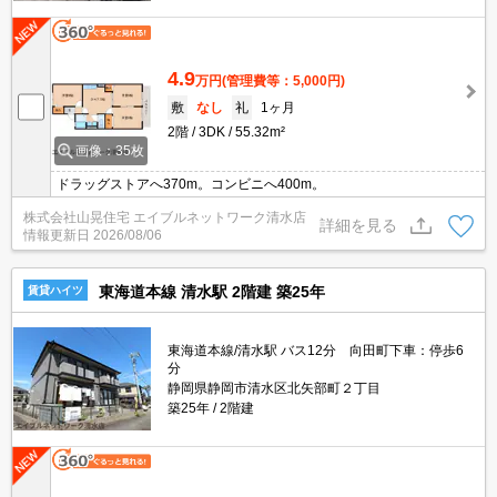
4.9
万円
(管理費等：5,000円)
敷
なし
礼
1ヶ月
2階
3DK
55.32m²
画像：35枚
ドラッグストアへ370m。コンビニへ400m。
株式会社山晃住宅 エイブルネットワーク清水店
詳細を見る
情報更新日
2026/08/06
東海道本線 清水駅 2階建 築25年
賃貸ハイツ
東海道本線/清水駅 バス12分 向田町下車：停歩6
分
静岡県静岡市清水区北矢部町２丁目
築25年
2階建