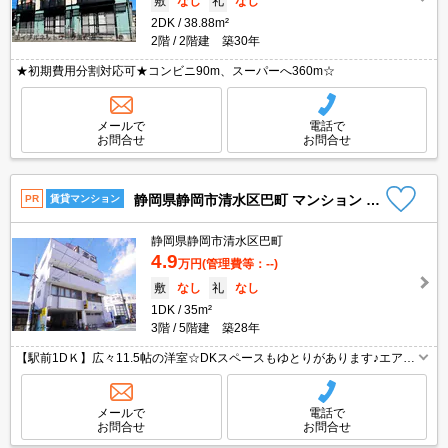
敷
なし
礼
なし
2DK
38.88m²
2階
2階建 築30年
★初期費用分割対応可★コンビニ90m、スーパーへ360m☆
メールで
電話で
お問合せ
お問合せ
静岡県静岡市清水区巴町 マンション 3階
PR
賃貸マンション
静岡県静岡市清水区巴町
4.9
万円
(管理費等：--)
敷
なし
礼
なし
1DK
35m²
3階
5階建 築28年
【駅前1DＫ】広々11.5帖の洋室☆DKスペースもゆとりがあります♪エアコ
ン、照明器具がついてのお手頃家賃♪防犯カメラ付きで女性も安心♪スーパ
ーまで850ｍ、コンビニまで190ｍ、ドラッグストアまで820ｍ☆さらに、
都市ガス仕様の物件なので毎月のランニングコストを抑えたい方におすす
メールで
電話で
め☆
お問合せ
お問合せ