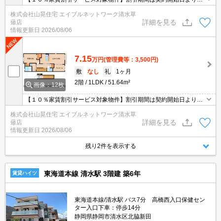
３ヶ月後の末日迄。割引対象は家賃のみで、割引期間中の家賃６
株式会社山晃住宅 エイブルネットワーク清水草
１，６５０円。２０２６／９／１迄に契約開始となる契約が対象。
詳細を見る
薙店
2026年9月完成の新築1LDK！インターネット無料。浴室乾燥機・追
情報更新日
2026/08/06
焚き・宅配BOX・防犯カメラなど人気の設備が充実！ペット相談
可。
7.15
万円
(管理費等：3,500円)
敷
なし
礼
1ヶ月
2階
1LDK
51.64m²
画像：12枚
【１０％家賃割引サービス対象物件】割引期間は契約開始日より２
３ヶ月後の末日迄。割引対象は家賃のみで、割引期間中の家賃６
株式会社山晃住宅 エイブルネットワーク清水草
１，６５０円。２０２６／９／１迄に契約開始となる契約が対象。
詳細を見る
薙店
2026年9月完成の新築1LDK！インターネット無料。浴室乾燥機・追
情報更新日
2026/08/06
焚き・宅配BOX・防犯カメラなど人気の設備が充実！ペット相談
可。
残り2件を表示する
東海道本線 清水駅 3階建 築6年
賃貸ハイツ
東海道本線/清水駅 バス7分 高橋西入口保健セン
ター入口下車：停歩14分
静岡県静岡市清水区北脇新田