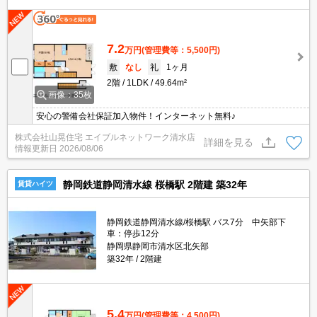
7.2
万円
(管理費等：5,500円)
敷
なし
礼
1ヶ月
2階
1LDK
49.64m²
画像：35枚
安心の警備会社保証加入物件！インターネット無料♪
株式会社山晃住宅 エイブルネットワーク清水店
詳細を見る
情報更新日
2026/08/06
静岡鉄道静岡清水線 桜橋駅 2階建 築32年
賃貸ハイツ
静岡鉄道静岡清水線/桜橋駅 バス7分 中矢部下
車：停歩12分
静岡県静岡市清水区北矢部
築32年
2階建
5.4
万円
(管理費等：4,500円)