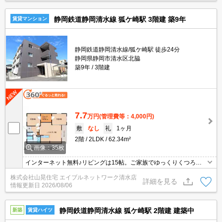
エアコン・床下収納・クローゼットなど設備充実☆
静岡鉄道静岡清水線 狐ケ崎駅 3階建 築9年
賃貸マンション
静岡鉄道静岡清水線/狐ケ崎駅 徒歩24分
静岡県静岡市清水区北脇
築9年
3階建
7.7
万円
(管理費等：4,000円)
敷
なし
礼
1ヶ月
2階
2LDK
62.34m²
画像：35枚
インターネット無料♪リビングは15帖。ご家族でゆっくりくつろぎ
たい方におススメ♪15帖の広いリビングならお子さんが何をしてい
株式会社山晃住宅 エイブルネットワーク清水店
るか見ながら食事が作れる生活ができますね♪また、ゆったりとした
詳細を見る
情報更新日
2026/08/06
リビングスペースはご家族4人でおしゃべりするのに十分な広さで
す♪Ｗ-CL付きでお子様のお荷物が多くてもお部屋が広々すっきり♪
静岡鉄道静岡清水線 狐ケ崎駅 2階建 建築中
新築
賃貸ハイツ