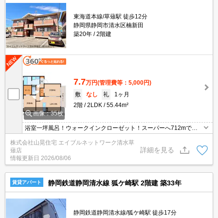
東海道本線/草薙駅 徒歩12分
静岡県静岡市清水区楠新田
築20年
2階建
7.7
万円
(管理費等：5,000円)
敷
なし
礼
1ヶ月
2階
2LDK
55.44m²
画像：35枚
浴室一坪風呂！ウォークインクローゼット！スーパーへ712mで自
転車での買物も便利♪全室角部屋で窓も3方向にあるので風もスーッ
株式会社山晃住宅 エイブルネットワーク清水草
と通りますよ(^^)洋室がそれぞれ分かれているので家族のプライベ
詳細を見る
薙店
ートも守れます！駐車場2台目ぜひお問合せください(^O^)／お隣の
情報更新日
2026/08/06
お部屋と接しているのはお風呂と洗面のみです！とってもオススメ
です
静岡鉄道静岡清水線 狐ケ崎駅 2階建 築33年
賃貸アパート
静岡鉄道静岡清水線/狐ケ崎駅 徒歩17分