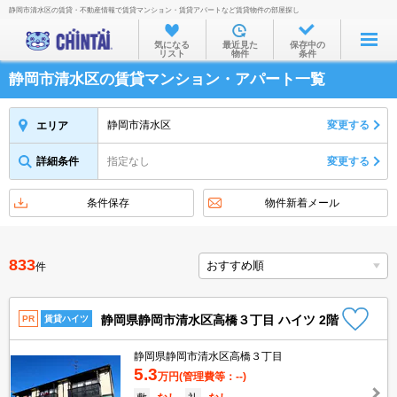
静岡市清水区の賃貸・不動産情報で賃貸マンション・賃貸アパートなど賃貸物件の部屋探し
お部屋を探す
気になる
最近見た
保存中の
リスト
物件
条件
沿線・駅から
静岡市清水区の賃貸マンション・アパート一覧
住所から
家賃相場から
静岡市清水区
変更する
エリア
通勤通学時間から
詳細条件
指定なし
変更する
物件特集から
条件保存
物件新着メール
不動産会社から
TOP
833
件
静岡県静岡市清水区高橋３丁目 ハイツ 2階
PR
賃貸ハイツ
静岡県静岡市清水区高橋３丁目
5.3
万円
(管理費等：--)