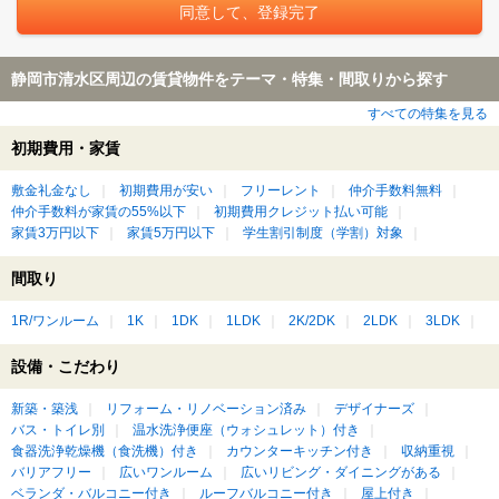
静岡市清水区周辺の賃貸物件をテーマ・特集・間取りから探す
すべての特集を見る
初期費用・家賃
敷金礼金なし
初期費用が安い
フリーレント
仲介手数料無料
仲介手数料が家賃の55%以下
初期費用クレジット払い可能
家賃3万円以下
家賃5万円以下
学生割引制度（学割）対象
間取り
1R/ワンルーム
1K
1DK
1LDK
2K/2DK
2LDK
3LDK
設備・こだわり
新築・築浅
リフォーム・リノベーション済み
デザイナーズ
バス・トイレ別
温水洗浄便座（ウォシュレット）付き
食器洗浄乾燥機（食洗機）付き
カウンターキッチン付き
収納重視
バリアフリー
広いワンルーム
広いリビング・ダイニングがある
ベランダ・バルコニー付き
ルーフバルコニー付き
屋上付き