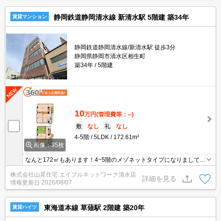
静岡鉄道静岡清水線 新清水駅 5階建 築34年
賃貸マンション
静岡鉄道静岡清水線/新清水駅 徒歩3分
静岡県静岡市清水区相生町
築34年
5階建
10
万円
(管理費等：--)
敷
なし
礼
なし
4-5階
5LDK
172.61m²
画像：35枚
なんと172㎡もあります！4~5階のメゾネットタイプになりまして、
5階からはとても良い景色です！四方角部屋となりますので、通気
株式会社山晃住宅 エイブルネットワーク清水店
性や日当たりもとっても良いお部屋です！キッチン、トイレが各階
詳細を見る
情報更新日
2026/08/07
にあり、浴室とシャワールームもある為、2世帯で生活することも
可能ですよ！駅までのアクセスも良し！
東海道本線 草薙駅 2階建 築20年
賃貸ハイツ