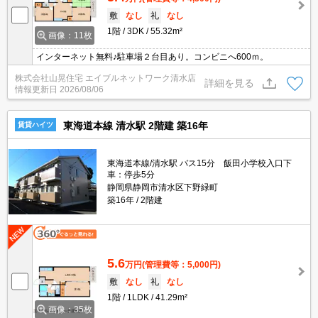
敷
なし
礼
なし
1階
3DK
55.32m²
画像：11枚
インターネット無料♪駐車場２台目あり。コンビニへ600ｍ。
株式会社山晃住宅 エイブルネットワーク清水店
詳細を見る
情報更新日
2026/08/06
東海道本線 清水駅 2階建 築16年
賃貸ハイツ
東海道本線/清水駅 バス15分 飯田小学校入口下
車：停歩5分
静岡県静岡市清水区下野緑町
築16年
2階建
5.6
万円
(管理費等：5,000円)
敷
なし
礼
なし
1階
1LDK
41.29m²
画像：35枚