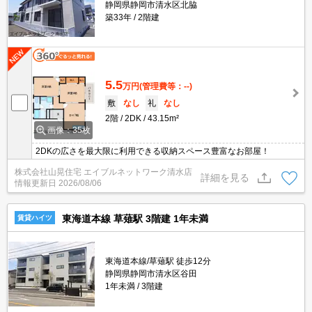
静岡県静岡市清水区北脇
築33年
2階建
5.5
万円
(管理費等：--)
敷
なし
礼
なし
2階
2DK
43.15m²
画像：35枚
2DKの広さを最大限に利用できる収納スペース豊富なお部屋！
株式会社山晃住宅 エイブルネットワーク清水店
詳細を見る
情報更新日
2026/08/06
東海道本線 草薙駅 3階建 1年未満
賃貸ハイツ
東海道本線/草薙駅 徒歩12分
静岡県静岡市清水区谷田
1年未満
3階建