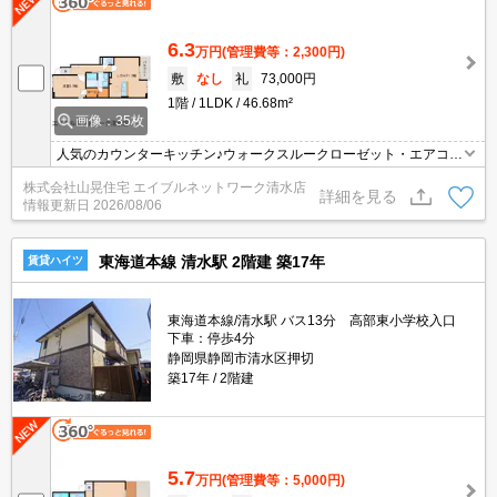
6.3
万円
(管理費等：2,300円)
敷
なし
礼
73,000円
1階
1LDK
46.68m²
画像：35枚
人気のカウンターキッチン♪ウォークスルークローゼット・エアコ
ン・追い焚き機能・シャンプードレッサー・浴室乾燥・温水洗浄便
株式会社山晃住宅 エイブルネットワーク清水店
座・ＴＶインターホン・室内物干し・床下収納・室内洗濯機置場フ
詳細を見る
情報更新日
2026/08/06
ローリング・シューズボックスなど設備充実！スーパーまで400
ｍ。コンビニまで700ｍ。ドラッグストアまで1000ｍ。
東海道本線 清水駅 2階建 築17年
賃貸ハイツ
東海道本線/清水駅 バス13分 高部東小学校入口
下車：停歩4分
静岡県静岡市清水区押切
築17年
2階建
5.7
万円
(管理費等：5,000円)