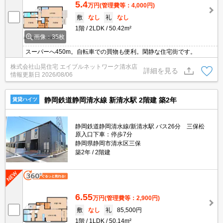
5.4
万円
(管理費等：4,000円)
敷
なし
礼
なし
1階
2LDK
50.42m²
画像：35枚
スーパーへ450m。自転車での買物も便利。閑静な住宅街です。
株式会社山晃住宅 エイブルネットワーク清水店
詳細を見る
情報更新日
2026/08/06
静岡鉄道静岡清水線 新清水駅 2階建 築2年
賃貸ハイツ
静岡鉄道静岡清水線/新清水駅 バス26分 三保松
原入口下車：停歩7分
静岡県静岡市清水区三保
築2年
2階建
6.55
万円
(管理費等：2,900円)
敷
なし
礼
85,500円
1階
1LDK
50.14m²