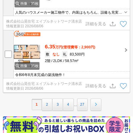
画像：35枚
人気のハウスメーカー施工物件で、内装はもちろん、設備も充実し
ており、とっても便利です！インターネット無料使い放題！追炊き
株式会社山晃住宅 エイブルネットワーク清水店
や浴室乾燥機、ウォシュレットなどの水回りの設備も充実です！ウ
詳細を見る
情報更新日
2026/08/06
ォークインクローゼット付きで収納力も魅力的！荷物の多い方でも
安心です！エアコン2台付！都市ガス仕様！
6.35
万円
(管理費等：2,900円)
敷
なし
礼
83,500円
2階
2LDK
58.57m²
画像：35枚
令和6年8月末完成の築浅物件！
株式会社山晃住宅 エイブルネットワーク清水店
詳細を見る
情報更新日
2026/08/06
1
2
3
4
27
…