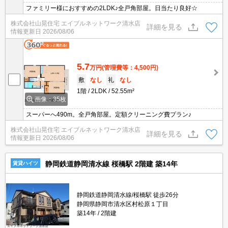
ファミリー様におすすめの2LDK♪全戸角部屋。日当たり良好☆
株式会社山晃住宅 エイブルネットワーク清水店
詳細を見る
情報更新日
2026/08/06
5.7
万円
(管理費等：4,500円)
敷
なし
礼
なし
1階
2LDK
52.55m²
画像：35枚
スーパーへ490m。全戸角部屋。定額クリーニング費プラン♪
株式会社山晃住宅 エイブルネットワーク清水店
詳細を見る
情報更新日
2026/08/06
静岡鉄道静岡清水線 桜橋駅 2階建 築14年
賃貸ハイツ
静岡鉄道静岡清水線/桜橋駅 徒歩26分
静岡県静岡市清水区村松原１丁目
築14年
2階建