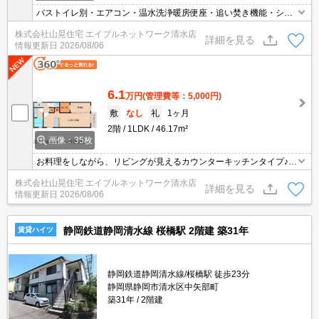
バストイレ別・エアコン・温水洗浄暖房便座・追い焚き機能・シャ
ワー付き洗面台・室内物干し・床下収納・シューズボックスなど設
株式会社山晃住宅 エイブルネットワーク清水店
備充実。スーパーへ280m、コンビニへ560mと生活便利な立地です
詳細を見る
情報更新日
2026/08/06
☆浴室乾燥機付きなので雨の日でも気にせずお洗濯が出来ますよ☆
オートロック・TVモニターホン付きでセキュリティ対策もOK☆
6.1
万円
(管理費等：5,000円)
敷
なし
礼
1ヶ月
2階
1LDK
46.17m²
画像：35枚
お料理をしながら、リビングが見えるカウンターキッチンタイプ♪テ
レビを見ながら楽しくお料理できます！ウォークインクローゼット
株式会社山晃住宅 エイブルネットワーク清水店
付きでお荷物スッキリ収納できます♪ 嬉しいインターネット無料！
詳細を見る
情報更新日
2026/08/06
月々のランニングコストを抑えたい方にもおすすめ☆敷地内に駐車
場・駐輪場も完備！オートロック・TVモニターホン付でセキュリテ
ィ対策もOK☆
静岡鉄道静岡清水線 桜橋駅 2階建 築31年
賃貸ハイツ
静岡鉄道静岡清水線/桜橋駅 徒歩23分
静岡県静岡市清水区中矢部町
築31年
2階建