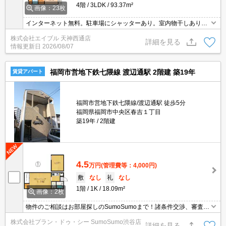
4階
3LDK
93.37m²
画像：23枚
インターネット無料。駐車場にシャッターあり。室内物干しあり。
シューズクローク付き。食器洗浄機付き。シューズインクローゼッ
株式会社エイブル 天神西通店
ト付き。保証委託料※総賃料に対し初回50%（最低2万円）月額
詳細を見る
情報更新日
2026/08/07
2％。
福岡市営地下鉄七隈線 渡辺通駅 2階建 築19年
賃貸アパート
福岡市営地下鉄七隈線/渡辺通駅 徒歩5分
福岡県福岡市中央区春吉１丁目
築19年
2階建
4.5
万円
(管理費等：4,000円)
敷
なし
礼
なし
1階
1K
18.09m²
画像：2枚
物件のご相談はお部屋探しのSumoSumoまで！諸条件交渉、審査等
自信がございます！是非一度ご相談ください♪♪
株式会社プラン・ドゥ・シー SumoSumo渋谷店
詳細を見る