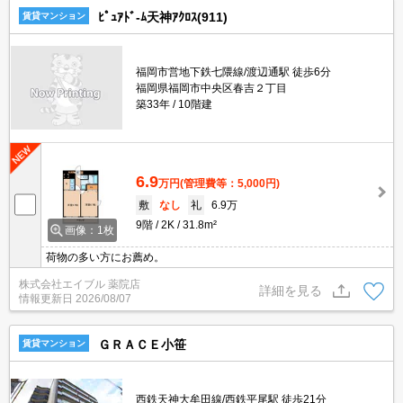
ﾋﾟｭｱﾄﾞ-ﾑ天神ｱｸﾛｽ(911)
賃貸マンション
福岡市営地下鉄七隈線/渡辺通駅 徒歩6分
福岡県福岡市中央区春吉２丁目
築33年
10階建
6.9
万円
(管理費等：5,000円)
敷
なし
礼
6.9万
9階
2K
31.8m²
画像：1枚
荷物の多い方にお薦め。
株式会社エイブル 薬院店
詳細を見る
情報更新日
2026/08/07
ＧＲＡＣＥ小笹
賃貸マンション
西鉄天神大牟田線/西鉄平尾駅 徒歩21分