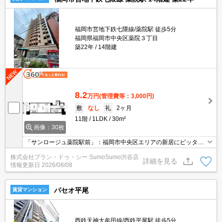
福岡市営地下鉄七隈線/薬院駅 徒歩5分
福岡県福岡市中央区薬院３丁目
築22年
14階建
8.2
万円
(管理費等：3,000円)
敷
なし
礼
2ヶ月
11階
1LDK
30m²
画像：30枚
「サンロージュ薬院駅前」：福岡市中央区エリアの新居にピッタ
リ。にしてつストア レガネットマルシェ薬院まで285mです。収納
株式会社プラン・ドゥ・シー SumoSumo渋谷店
はシューズボックス・クロゼットなど豊富なので、広々と空間を利
詳細を見る
情報更新日
2026/08/08
用することも可能です。共用部にはエレベータ・敷地内ごみ置き場
などが揃っております。
パセオ平尾
賃貸マンション
西鉄天神大牟田線/西鉄平尾駅 徒歩5分