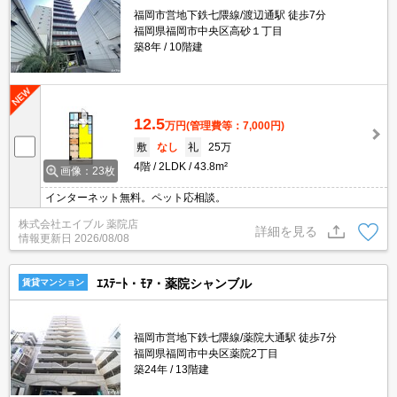
福岡市営地下鉄七隈線/渡辺通駅 徒歩7分
福岡県福岡市中央区高砂１丁目
築8年
10階建
12.5
万円
(管理費等：7,000円)
敷
なし
礼
25万
4階
2LDK
43.8m²
画像：23枚
インターネット無料。ペット応相談。
株式会社エイブル 薬院店
詳細を見る
情報更新日
2026/08/08
ｴｽﾃｰﾄ・ﾓｱ・薬院シャンブル
賃貸マンション
福岡市営地下鉄七隈線/薬院大通駅 徒歩7分
福岡県福岡市中央区薬院2丁目
築24年
13階建