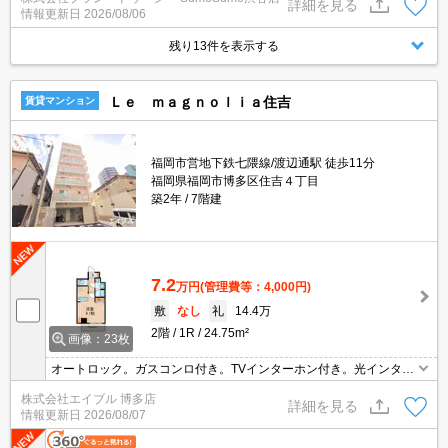
詳細を見る
情報更新日
2026/08/06
内設備は浴室乾燥機・洗面化粧台などが揃っているので、快適に過
ごしやすいお部屋になります。マンションタイプのお部屋です。
残り13件を表示する
Ｌｅ ｍａｇｎｏｌｉａ住吉
賃貸マンション
福岡市営地下鉄七隈線/渡辺通駅 徒歩11分
福岡県福岡市博多区住吉４丁目
築2年
7階建
7.2
万円
(管理費等：4,000円)
敷
なし
礼
14.4万
2階
1R
24.75m²
画像：23枚
オートロック。ガスコンロ付き。TVインターホン付き。光インター
ネット無料使い放題。浴室乾燥機付。
株式会社エイブル 博多店
詳細を見る
情報更新日
2026/08/07