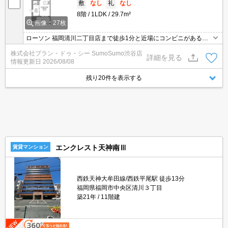
敷
なし
礼
なし
8階
1LDK
29.7m²
画像：27枚
ローソン 福岡清川二丁目店まで徒歩1分と近場にコンビニがあるの
もポイント。収納はクロゼット・シューズボックスなど豊富なの
株式会社プラン・ドゥ・シー SumoSumo渋谷店
で、広々と空間を利用することも可能です。セキュリティ面は、オ
詳細を見る
情報更新日
2026/08/08
ートロック・TVインターホンなど充実しているので安心して生活で
きます。
残り20件を表示する
エンクレスト天神南Ⅲ
賃貸マンション
西鉄天神大牟田線/西鉄平尾駅 徒歩13分
福岡県福岡市中央区清川３丁目
築21年
11階建