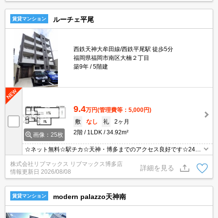
ルーチェ平尾
賃貸マンション
西鉄天神大牟田線/西鉄平尾駅 徒歩5分
福岡県福岡市南区大楠２丁目
築9年
5階建
9.4
万円
(管理費等：5,000円)
敷
なし
礼
2ヶ月
2階
1LDK
34.92m²
画像：25枚
☆ネット無料☆駅チカ☆天神・博多までのアクセス良好です☆24時
間スーパー目の前でお買い物に便利♪追焚きなどの水回り設備充実☆
株式会社リブマックス リブマックス博多店
詳細を見る
情報更新日
2026/08/08
modern palazzo天神南
賃貸マンション