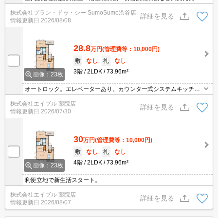
ております。セキュリティ面は、オートロック・TVインターホンな
株式会社プラン・ドゥ・シー SumoSumo渋谷店
どを備え付けているので安心して暮らせます。収納はクロゼット・
詳細を見る
情報更新日
2026/08/08
シューズWICなどが備え付けられているので、衣類や日用品の収納
に重宝します。この物件なら、近くに駐車スペースも備えていま
す。
28.8
万円
(管理費等：10,000円)
敷
なし
礼
なし
3階
2LDK
73.96m²
画像：23枚
オートロック。エレベーターあり。カウンター式システムキッチ
ン。ペット応相談。
株式会社エイブル 薬院店
詳細を見る
情報更新日
2026/07/30
30
万円
(管理費等：10,000円)
敷
なし
礼
なし
4階
2LDK
73.96m²
画像：23枚
利便立地で新生活スタート。
株式会社エイブル 薬院店
詳細を見る
情報更新日
2026/08/07