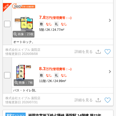
7.8
万円
(管理費等：--)
敷
なし
礼
なし
5階
2K
24.77m²
画像：23枚
オートロック。
株式会社エイブル 薬院店
詳細を見る
情報更新日
2026/08/08
8.3
万円
(管理費等：--)
敷
なし
礼
なし
11階
2K
24.99m²
画像：7枚
バス・トイレ別。
株式会社エイブル 薬院店
詳細を見る
情報更新日
2026/07/31
福岡市営地下鉄七隈線 薬院駅 14階建 築22年
賃貸マンション