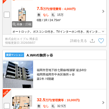
7.5
万円
(管理費等：4,000円)
敷
なし
礼
15万
6階
1R
24.75m²
画像：23枚
オートロック。ガスコンロ付き。TVインターホン付き。光インター
ネット無料使い放題。浴室乾燥機付。
株式会社エイブル 博多店
詳細を見る
情報更新日
2026/08/07
A.WAVE御所ヶ谷
賃貸マンション
福岡市営地下鉄七隈線/桜坂駅 徒歩8分
福岡県福岡市中央区御所ヶ谷
築1年
6階建
32.5
万円
(管理費等：10,000円)
敷
なし
礼
32.5万