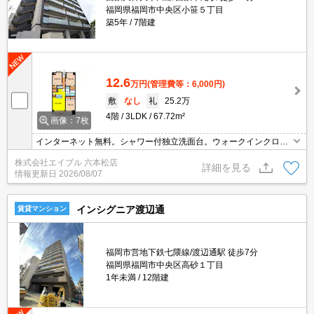
福岡県福岡市中央区小笹５丁目
築5年
7階建
12.6
万円
(管理費等：6,000円)
敷
なし
礼
25.2万
4階
3LDK
67.72m²
画像：7枚
インターネット無料。シャワー付独立洗面台。ウォークインクロー
ゼット付き。
株式会社エイブル 六本松店
詳細を見る
情報更新日
2026/08/07
インシグニア渡辺通
賃貸マンション
福岡市営地下鉄七隈線/渡辺通駅 徒歩7分
福岡県福岡市中央区高砂１丁目
1年未満
12階建