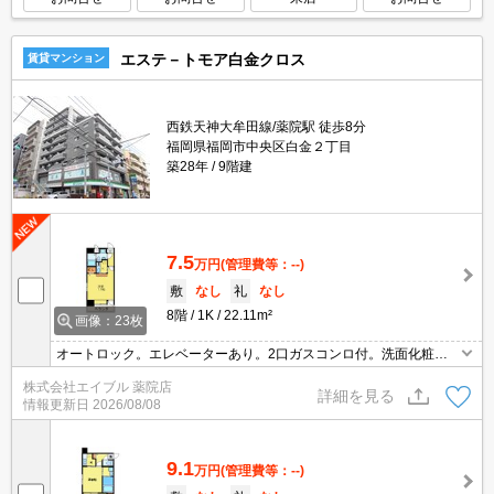
エステ－トモア白金クロス
賃貸マンション
西鉄天神大牟田線/薬院駅 徒歩8分
福岡県福岡市中央区白金２丁目
築28年
9階建
7.5
万円
(管理費等：--)
敷
なし
礼
なし
8階
1K
22.11m²
画像：23枚
オートロック。エレベーターあり。2口ガスコンロ付。洗面化粧台
付き。
株式会社エイブル 薬院店
詳細を見る
情報更新日
2026/08/08
9.1
万円
(管理費等：--)