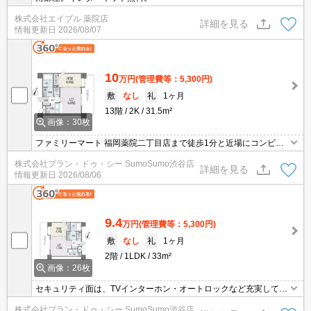
株式会社エイブル 薬院店
詳細を見る
情報更新日
2026/08/07
10
万円
(管理費等：5,300円)
敷
なし
礼
1ヶ月
13階
2K
31.5m²
画像：30枚
ファミリーマート 福岡薬院二丁目店まで徒歩1分と近場にコンビニ
があるのもポイント。セキュリティ面は、オートロック・TVインタ
株式会社プラン・ドゥ・シー SumoSumo渋谷店
ーホンなどを設置しているので安全面でも優れております。只今ご
詳細を見る
情報更新日
2026/08/06
紹介させて頂いているこちらの物件、13階のお部屋となっておりま
す。
9.4
万円
(管理費等：5,300円)
敷
なし
礼
1ヶ月
2階
1LDK
33m²
画像：26枚
セキュリティ面は、TVインターホン・オートロックなど充実してい
るので、防犯対策もばっちりです。収納はシューズボックス・クロ
株式会社プラン・ドゥ・シー SumoSumo渋谷店
ゼットなど豊富なので、広々と空間を利用することも可能です。室