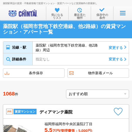
薬院駅周辺の賃貸・不動産情報で賃貸マンション・賃貸アパートなど賃貸物件の部屋探し
お部屋を探す
気になる
最近見た
保存中の
リスト
物件
条件
沿線・駅から
薬院駅（福岡市営地下鉄空港線、他2路線）の賃貸マン
住所から
ション・アパート一覧
家賃相場から
薬院駅（福岡市営地下鉄空港線、他2路
沿線・駅
変更する
線）周辺
通勤通学時間から
詳細条件
指定なし
変更する
物件特集から
不動産会社から
条件保存
物件新着メール
TOP
1068
件
ディアマンテ薬院
PR
賃貸マンション
福岡県福岡市中央区薬院2丁目
5.5
万円
(管理費等：5,000円)