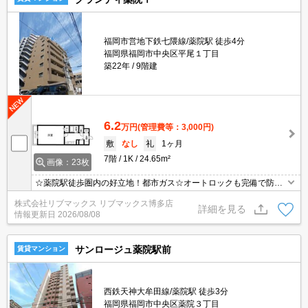
福岡市営地下鉄七隈線/薬院駅 徒歩4分
福岡県福岡市中央区平尾１丁目
築22年
9階建
6.2
万円
(管理費等：3,000円)
敷
なし
礼
1ヶ月
7階
1K
24.65m²
画像：23枚
☆薬院駅徒歩圏内の好立地！都市ガス☆オートロックも完備で防犯
面も安心☆
株式会社リブマックス リブマックス博多店
詳細を見る
情報更新日
2026/08/08
サンロージュ薬院駅前
賃貸マンション
西鉄天神大牟田線/薬院駅 徒歩3分
福岡県福岡市中央区薬院３丁目