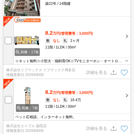
築22年
14階建
8.2
万円
(管理費等：3,000円)
敷
なし
礼
2ヶ月
11階
1LDK
30m²
画像：17枚
☆ネット無料☆小型犬・猫飼育OK☆TVモニターホン・オートロッ
クなどセキュリティ面も充実☆シャンドレ・ウォシュレットなど設
株式会社リブマックス リブマックス博多店
備充実☆
詳細を見る
情報更新日
2026/08/08
8.2
万円
(管理費等：3,000円)
敷
なし
礼
16.4万
11階
1LDK
30m²
画像：7枚
ペット応相談。インターネット無料。
株式会社エイブル 薬院店
詳細を見る
情報更新日
2026/08/06