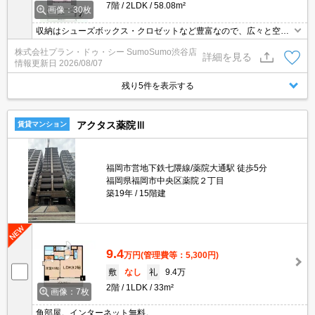
7階
2LDK
58.08m²
画像：30枚
収納はシューズボックス・クロゼットなど豊富なので、広々と空間
を利用することも可能です。セキュリティ面は、オートロック・TV
株式会社プラン・ドゥ・シー SumoSumo渋谷店
インターホンなどを備え付けているので安心して暮らせます。室内
詳細を見る
情報更新日
2026/08/07
設備は洗面化粧台・浴室乾燥機などが揃っており、とても充実して
います。全居室フローリングなので、お部屋の雰囲気をアレンジし
残り5件を表示する
やすいです。
アクタス薬院Ⅲ
賃貸マンション
福岡市営地下鉄七隈線/薬院大通駅 徒歩5分
福岡県福岡市中央区薬院２丁目
築19年
15階建
9.4
万円
(管理費等：5,300円)
敷
なし
礼
9.4万
2階
1LDK
33m²
画像：7枚
角部屋。インターネット無料。