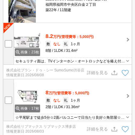
福岡県福岡市中央区白金２丁目
築22年
11階建
8.2
万円
(管理費等：5,000円)
敷
なし
礼
1ヶ月
8階
1LDK
31.4m²
画像：23枚
セキュリティ面は、TVインターホン・オートロックなどを備え付け
ているので安心して暮らせます。洗面化粧台を採用しているので、
株式会社プラン・ドゥ・シー SumoSumo渋谷店
歯ブラシやドライヤーなどをまとめてスッキリ収納できます。収納
詳細を見る
情報更新日
2026/08/08
はクロゼット・シューズボックスなど豊富なので、衣類や履き物の
整理がしやすく便利です。風通しが良好な物件です。
8
万円
(管理費等：5,000円)
敷
なし
礼
1ヶ月
2階
1LDK
31.36m²
画像：17枚
☆平尾駅まで徒歩5分☆2面バルコニーで日当たり良好☆角部屋☆オ
ートロックや防犯カメラでセキュリティも充実の物件です！
株式会社リブマックス リブマックス博多店
詳細を見る
情報更新日
2026/08/03