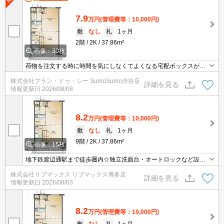
7.9
万円
(管理費等：10,000円)
敷
なし
礼
1ヶ月
2階
2K
37.86m²
画像：30枚
荷物を注文する時に時間を気にしなくてよくなる宅配ボックスが共
用部に付いています。収納はシューズボックス・クロゼットなど豊
株式会社プラン・ドゥ・シー SumoSumo渋谷店
富なので、広々と空間を利用することも可能です。オートロックと
詳細を見る
情報更新日
2026/08/08
玄関の鍵で二重にロックできるのでより安全に暮らせます。こだわ
り派の方の要望としても多い、洗面化粧台のある物件です。
8.2
万円
(管理費等：10,000円)
敷
なし
礼
1ヶ月
9階
2K
37.86m²
画像：15枚
地下鉄渡辺通駅まで徒歩圏内☆独立洗面台・オートロックなど設備
も充実☆
株式会社リブマックス リブマックス博多店
詳細を見る
情報更新日
2026/08/03
8.2
万円
(管理費等：10,000円)