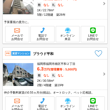
敷
なし
礼
なし
1K
22.78m²
5階
12階建 築26年
予算重視の貴方に。
メールで
電話で
オンライン
LINEで
お問合せ
お問合せ
来店
お問合せ
プラウド平和
PR
賃貸マンション
福岡県福岡市南区平和２丁目
6.3
万円
(管理費等：5,000円)
敷
なし
礼
なし
2K
30.58m²
2階
4階建 築19年
仲介手数料家賃の0.55ヵ月分(税込)。オートロック。ペット応相談。
メールで
電話で
オンライン
LINEで
お問合せ
お問合せ
来店
お問合せ