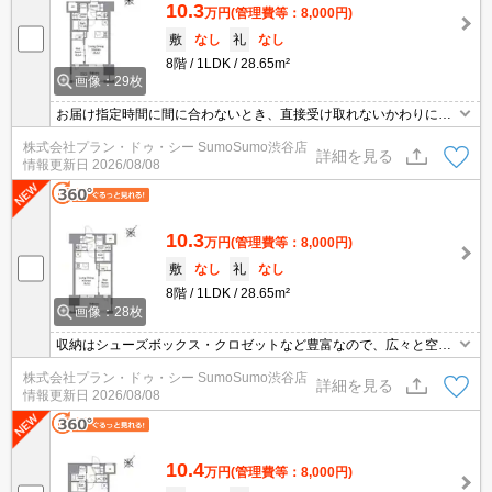
10.3
万円
(管理費等：8,000円)
敷
なし
礼
なし
8階
1LDK
28.65m²
画像：29枚
お届け指定時間に間に合わないとき、直接受け取れないかわりに荷
物が届けられる宅配ボックスがあれば急いで帰る必要はありませ
株式会社プラン・ドゥ・シー SumoSumo渋谷店
ん。セキュリティ面は、TVインターホン・オートロックなど充実し
詳細を見る
情報更新日
2026/08/08
ているので安心して生活できます。収納はウォークインクロゼッ
ト・シューズボックスなどが備え付けられているので、衣類や日用
品の収納に重宝します。
10.3
万円
(管理費等：8,000円)
敷
なし
礼
なし
8階
1LDK
28.65m²
画像：28枚
収納はシューズボックス・クロゼットなど豊富なので、広々と空間
を利用することも可能です。室内設備は浴室乾燥機・洗面化粧台な
株式会社プラン・ドゥ・シー SumoSumo渋谷店
どが揃っているので、快適に過ごしやすいお部屋になります。共用
詳細を見る
情報更新日
2026/08/08
部には宅配ボックスが備え付けられているため、荷物の受け取りの
ために早く帰宅する必要がありません。こちらは1LDKになりま
す。
10.4
万円
(管理費等：8,000円)