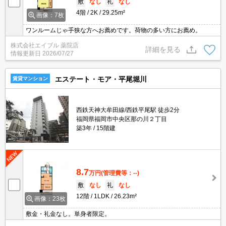
敷
なし
礼
なし
4階
2K
29.25m²
画像：7枚
ワンルームじゃ手狭な方へお薦めです。荷物の多い方にお薦め。
株式会社エイブル 薬院店
詳細を見る
情報更新日
2026/07/27
エステート・モア・平尾堀川
賃貸マンション
西鉄天神大牟田線/西鉄平尾駅 徒歩2分
福岡県福岡市中央区那の川２丁目
築3年
15階建
8.7
万円
(管理費等：--)
敷
なし
礼
なし
12階
1LDK
26.23m²
画像：23枚
敷金・礼金なし。単身者限定。