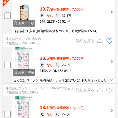
18.7
万円
(管理費等：7,000円)
敷
なし
礼
37.4万
9階
2LDK
59.52m²
画像：21枚
保証会社加入要(初回保証料賃料の50%、月次保証料1.5%)。
株式会社エイブル 薬院店
詳細を見る
情報更新日
2026/08/07
18.5
万円
(管理費等：7,000円)
敷
なし
礼
2ヶ月
11階
2LDK
58.08m²
画像：30枚
近くにはローソン 福岡高砂一丁目店(徒歩3分)がありちょっとした買
い物に便利です。収納はシューズボックス・クロゼットなど豊富な
株式会社プラン・ドゥ・シー SumoSumo渋谷店
ので、広々と空間を利用することも可能です。初期費用をカードで
詳細を見る
情報更新日
2026/08/07
お支払いいただけるので、カードで決済したい方にもおすすめで
す。
18.1
万円
(管理費等：7,000円)
敷
なし
礼
2ヶ月