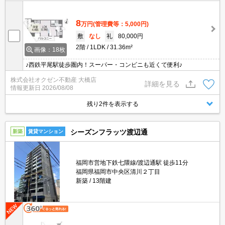
8
万円
(管理費等：5,000円)
敷
なし
礼
80,000円
2階
1LDK
31.36m²
画像：18枚
♪西鉄平尾駅徒歩圏内！スーパー・コンビニも近くて便利♪
株式会社オクゼン不動産 大橋店
詳細を見る
情報更新日
2026/08/08
残り2件を表示する
シーズンフラッツ渡辺通
新築
賃貸マンション
福岡市営地下鉄七隈線/渡辺通駅 徒歩11分
福岡県福岡市中央区清川２丁目
新築
13階建