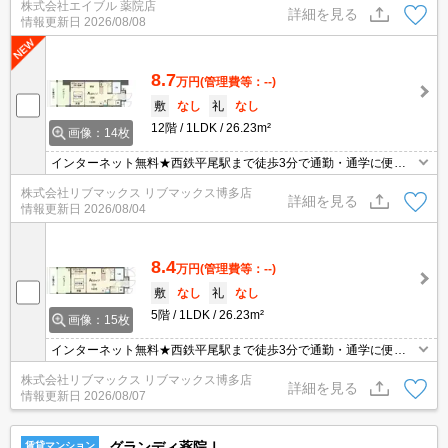
株式会社エイブル 薬院店
詳細を見る
情報更新日
2026/08/08
8.7
万円
(管理費等：--)
敷
なし
礼
なし
12階
1LDK
26.23m²
画像：14枚
インターネット無料★西鉄平尾駅まで徒歩3分で通勤・通学に便利
です★宅配ボックス完備★
株式会社リブマックス リブマックス博多店
詳細を見る
情報更新日
2026/08/04
8.4
万円
(管理費等：--)
敷
なし
礼
なし
5階
1LDK
26.23m²
画像：15枚
インターネット無料★西鉄平尾駅まで徒歩3分で通勤・通学に便利
です★宅配ボックス完備★
株式会社リブマックス リブマックス博多店
詳細を見る
情報更新日
2026/08/07
グランディ薬院Ⅰ
賃貸マンション