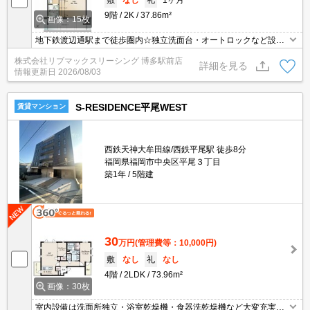
敷
なし
礼
1ヶ月
9階
2K
37.86m²
画像：15枚
地下鉄渡辺通駅まで徒歩圏内☆独立洗面台・オートロックなど設備
も充実☆
株式会社リブマックスリーシング 博多駅前店
詳細を見る
情報更新日
2026/08/03
S-RESIDENCE平尾WEST
賃貸マンション
西鉄天神大牟田線/西鉄平尾駅 徒歩8分
福岡県福岡市中央区平尾３丁目
築1年
5階建
30
万円
(管理費等：10,000円)
敷
なし
礼
なし
4階
2LDK
73.96m²
画像：30枚
室内設備は洗面所独立・浴室乾燥機・食器洗乾燥機など大変充実し