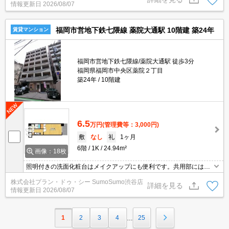
情報更新日
2026/08/07
福岡市営地下鉄七隈線 薬院大通駅 10階建 築24年
賃貸マンション
福岡市営地下鉄七隈線/薬院大通駅 徒歩3分
福岡県福岡市中央区薬院２丁目
築24年
10階建
6.5
万円
(管理費等：3,000円)
敷
なし
礼
1ヶ月
6階
1K
24.94m²
画像：18枚
照明付きの洗面化粧台はメイクアップにも便利です。共用部にはエ
レベータ・敷地内ごみ置き場などが備わっておりとても充実してい
株式会社プラン・ドゥ・シー SumoSumo渋谷店
ます。セキュリティ面は、TVインターホン・オートロックなどを備
詳細を見る
情報更新日
2026/08/07
え付けているので安心して暮らせます。収納はシューズボックス・
クロゼットなど豊富なので、広々と空間を利用することも可能で
す。
1
2
3
4
25
…