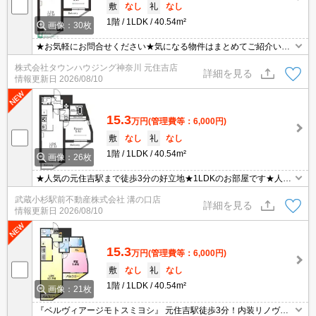
敷
なし
礼
なし
1階
1LDK
40.54m²
画像：30枚
★お気軽にお問合せください★気になる物件はまとめてご紹介いた
します！★他社様の掲載物件もお取り扱い可能です★ZOOMでのご
株式会社タウンハウジング神奈川 元住吉店
相談も承ります★
詳細を見る
情報更新日
2026/08/10
15.3
万円
(管理費等：6,000円)
敷
なし
礼
なし
1階
1LDK
40.54m²
画像：26枚
★人気の元住吉駅まで徒歩3分の好立地★1LDKのお部屋です★人気
のオートロック付きRCマンション★浴室乾燥機に温水洗浄便座、独
武蔵小杉駅前不動産株式会社 溝の口店
立洗面台と設備充実★オートロック＆モニタ付きインターホンでセ
詳細を見る
情報更新日
2026/08/10
キュリティ面も安心★3口ガスコンロでお料理沢山出来ます★
15.3
万円
(管理費等：6,000円)
敷
なし
礼
なし
1階
1LDK
40.54m²
画像：21枚
『ベルヴィアージモトスミヨシ』 元住吉駅徒歩3分！内装リノヴェ