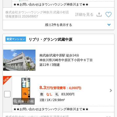
★★お問い合わせはタウンハウジング神奈川まで★★
株式会社タウンハウジング神奈川 武蔵小杉店
詳細を見る
情報更新日
2026/08/07
残り2件を表示する
リブリ・グランツ武蔵中原
賃貸マンション
南武線/武蔵中原駅 徒歩14分
神奈川県川崎市中原区下小田中６丁目
築11年
3階建
8.3
万円
(管理費等：4,000円)
敷
なし
礼
83,000円
1階
1K
28.98m²
画像：25枚
★★お問い合わせはタウンハウジング神奈川まで★★