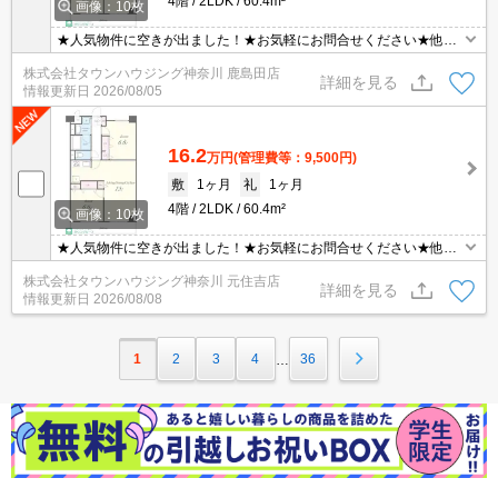
4階
2LDK
60.4m²
画像：10枚
★人気物件に空きが出ました！★お気軽にお問合せください★他社
様の物件も含めて気になる物件はまとめてご紹介可能です！★ZOO
株式会社タウンハウジング神奈川 鹿島田店
Mでのご相談も承ります★
詳細を見る
情報更新日
2026/08/05
16.2
万円
(管理費等：9,500円)
敷
1ヶ月
礼
1ヶ月
4階
2LDK
60.4m²
画像：10枚
★人気物件に空きが出ました！★お気軽にお問合せください★他社
様の物件も含めて気になる物件はまとめてご紹介可能です！★ZOO
株式会社タウンハウジング神奈川 元住吉店
Mでのご相談も承ります★
詳細を見る
情報更新日
2026/08/08
1
2
3
4
36
…