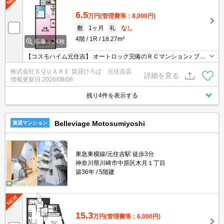
6.5
万円
(管理費等：8,000円)
敷
1ヶ月
礼
なし
4階
1R
18.27m²
画像：24枚
【コスモハイム元住吉】 オートロック完備のＲＣマンション♪ ブレ
ーメン通りを通って帰れ生活便利♪
株式会社ＳＱＵＡＲＥ 賃貸ひろば 元住吉店
詳細を見る
情報更新日
2026/08/08
残り4件を表示する
Belleviage Motosumiyoshi
賃貸マンション
東急東横線/元住吉駅 徒歩3分
神奈川県川崎市中原区木月１丁目
築36年
5階建
15.3
万円
(管理費等：6,000円)