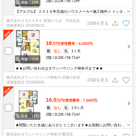
2階
2LDK
56.71m²
画像：15枚
【アルブル】 ２０１６年完成のハウスメーカー施工物件☆ インター
ネット無料♪ＡＬＳＯＫホームセキュリティ完備♪
株式会社ＳＱＵＡＲＥ 賃貸ひろば 元住吉店
詳細を見る
情報更新日
2026/08/10
16
万円
(管理費等：6,500円)
敷
なし
礼
1ヶ月
2階
2LDK
56.71m²
画像：21枚
★★お問い合わせはタウンハウジング神奈川まで★★
株式会社タウンハウジング神奈川 武蔵小杉店
詳細を見る
情報更新日
2026/08/09
16.5
万円
(管理費等：7,000円)
敷
なし
礼
1.5ヶ月
2階
2LDK
56.71m²
画像：14枚
★閲覧いただき誠にありがとうございます★お気軽にお問い合わせ
ください★
株式会社タウンハウジング神奈川 鷺沼店