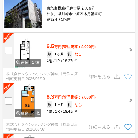
東急東横線/元住吉駅 徒歩9分
神奈川県川崎市中原区木月祗園町
築32年
5階建
6.5
万円
(管理費等：8,000円)
敷
1ヶ月
礼
なし
4階
1R
18.27m²
画像：17枚
株式会社タウンハウジング神奈川 元住吉店
詳細を見る
情報更新日
2026/08/10
6.3
万円
(管理費等：7,000円)
敷
1ヶ月
礼
なし
4階
1R
18.41m²
画像：21枚
株式会社タウンハウジング神奈川 鹿島田店
詳細を見る
情報更新日
2026/08/07