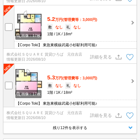
情報更新日
2026/08/10
5.2
万円
(管理費等：3,000円)
敷
なし
礼
なし
1階
1K
18m²
画像：17枚
【Corpo Toki】 東急東横線武蔵小杉駅利用可能♪
株式会社ＳＱＵＡＲＥ 賃貸ひろば 元住吉店
詳細を見る
情報更新日
2026/08/10
5.3
万円
(管理費等：3,000円)
敷
なし
礼
なし
1階
1K
18m²
画像：17枚
【Corpo Toki】 東急東横線武蔵小杉駅利用可能♪
株式会社ＳＱＵＡＲＥ 賃貸ひろば 元住吉店
詳細を見る
情報更新日
2026/08/10
残り12件を表示する