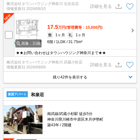
株式会社タウンハウジング神奈川 元住吉店
詳細を見る
情報更新日
2026/08/10
17.5
万円
(管理費等：15,000円)
敷
1ヶ月
礼
1ヶ月
6階
1LDK
31.75m²
画像：33枚
★★お問い合わせはタウンハウジング神奈川まで★★
株式会社タウンハウジング神奈川 武蔵小杉店
詳細を見る
情報更新日
2026/08/09
残り42件を表示する
和泉荘
賃貸アパート
南武線/武蔵小杉駅 徒歩5分
神奈川県川崎市中原区木月伊勢町
築43年
2階建