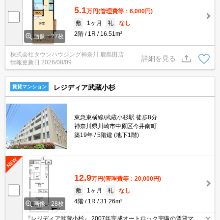
5.1
万円
(管理費等：6,000円)
敷
1ヶ月
礼
なし
2階
1R
16.51m²
画像：27枚
株式会社タウンハウジング神奈川 鹿島田店
詳細を見る
情報更新日
2026/08/09
レジディア武蔵小杉
賃貸マンション
東急東横線/武蔵小杉駅 徒歩8分
神奈川県川崎市中原区今井南町
築19年
5階建 (地下1階)
12.9
万円
(管理費等：20,000円)
敷
1ヶ月
礼
なし
4階
1R
31.26m²
画像：28枚
『レジディア武蔵小杉』 2007年完成オートロック完備の賃貸マン