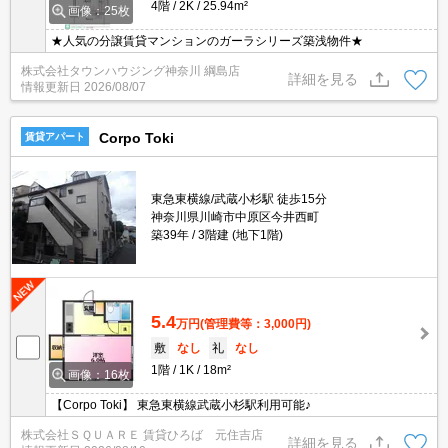
4階
2K
25.94m²
画像：25枚
★人気の分譲賃貸マンションのガーラシリーズ築浅物件★
株式会社タウンハウジング神奈川 綱島店
詳細を見る
情報更新日
2026/08/07
Corpo Toki
賃貸アパート
東急東横線/武蔵小杉駅 徒歩15分
神奈川県川崎市中原区今井西町
築39年
3階建 (地下1階)
5.4
万円
(管理費等：3,000円)
敷
なし
礼
なし
1階
1K
18m²
画像：16枚
【Corpo Toki】 東急東横線武蔵小杉駅利用可能♪
株式会社ＳＱＵＡＲＥ 賃貸ひろば 元住吉店
詳細を見る