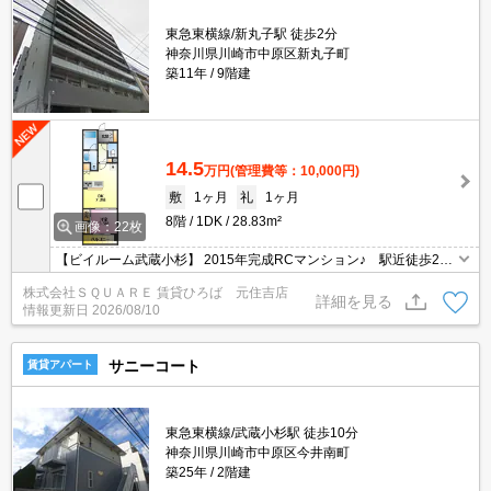
東急東横線/新丸子駅 徒歩2分
神奈川県川崎市中原区新丸子町
築11年
9階建
14.5
万円
(管理費等：10,000円)
敷
1ヶ月
礼
1ヶ月
8階
1DK
28.83m²
画像：22枚
【ビイルーム武蔵小杉】 2015年完成RCマンション♪ 駅近徒歩2分
♪ 人気の武蔵小杉駅も徒歩4分♪ お買い物にも通勤にも便利です♪
株式会社ＳＱＵＡＲＥ 賃貸ひろば 元住吉店
オートロック・宅配ボックス完備♪
詳細を見る
情報更新日
2026/08/10
サニーコート
賃貸アパート
東急東横線/武蔵小杉駅 徒歩10分
神奈川県川崎市中原区今井南町
築25年
2階建