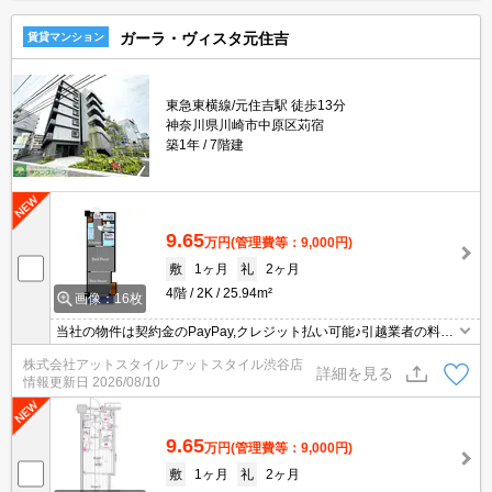
ガーラ・ヴィスタ元住吉
賃貸マンション
東急東横線/元住吉駅 徒歩13分
神奈川県川崎市中原区苅宿
築1年
7階建
9.65
万円
(管理費等：9,000円)
敷
1ヶ月
礼
2ヶ月
4階
2K
25.94m²
画像：16枚
当社の物件は契約金のPayPay,クレジット払い可能♪引越業者の料金
割引有☆家具家電のレンタル可能♪
株式会社アットスタイル アットスタイル渋谷店
詳細を見る
情報更新日
2026/08/10
9.65
万円
(管理費等：9,000円)
敷
1ヶ月
礼
2ヶ月