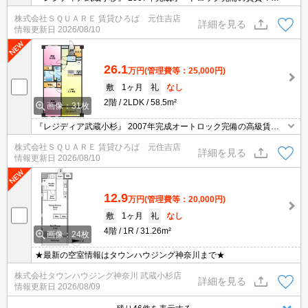
ション♪ 宅配ボックス・オートロック・エレベーター・防犯カメラ
株式会社ＳＱＵＡＲＥ 賃貸ひろば 元住吉店
完備♪
詳細を見る
情報更新日
2026/08/10
26.1
万円
(管理費等：25,000円)
敷
1ヶ月
礼
なし
2階
2LDK
58.5m²
画像：31枚
『レジディア武蔵小杉』 2007年完成オートロック完備の高級賃貸
マンション♪ 武蔵小杉駅徒歩8分♪人気の今井南町♪ 宅配ボックス・
株式会社ＳＱＵＡＲＥ 賃貸ひろば 元住吉店
オートロック・エレベーター・防犯カメラ完備♪
詳細を見る
情報更新日
2026/08/10
12.9
万円
(管理費等：20,000円)
敷
1ヶ月
礼
なし
4階
1R
31.26m²
画像：24枚
★最新の空室情報はタウンハウジング神奈川まで★
株式会社タウンハウジング神奈川 武蔵小杉店
詳細を見る
情報更新日
2026/08/09