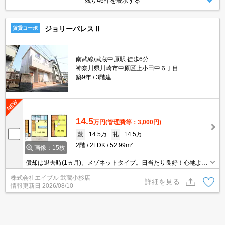
残り46件を表示する
ジョリーパレスⅡ
賃貸コーポ
南武線/武蔵中原駅 徒歩6分
神奈川県川崎市中原区上小田中６丁目
築9年
3階建
14.5
万円
(管理費等：3,000円)
敷
14.5万
礼
14.5万
2階
2LDK
52.99m²
画像：15枚
償却は退去時(1ヵ月)。メゾネットタイプ。日当たり良好！心地よい
室内環境！。角部屋。初期費用キャッシュレス決済可(条件あり)。
株式会社エイブル 武蔵小杉店
引越指定業者あり。
詳細を見る
情報更新日
2026/08/10