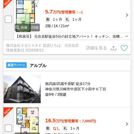
5.7
万円
(管理費等：--)
敷
1ヶ月
礼
1ヶ月
2階
1K
21m²
画像：28枚
【和泉荘】 元住吉駅徒歩5分の好立地アパート！ キッチン、浴槽、
エアコン、トイレ新規交換♪
株式会社ＳＱＵＡＲＥ 賃貸ひろば 元住吉店
詳細を見る
情報更新日
2026/08/10
アルブル
賃貸アパート
南武線/武蔵中原駅 徒歩17分
神奈川県川崎市中原区下小田中６丁目
築9年
3階建
16.5
万円
(管理費等：7,000円)
敷
なし
礼
1ヶ月