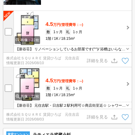
4.5
万円
(管理費等：--)
敷
1ヶ月
礼
1ヶ月
1階
1K
18.15m²
画像：22枚
【新谷荘】 リノベーションしているお部屋です(^^)/ 浴槽はいらない
けど、トイレとシャワーが別が良い・・という方におすすめ！ シャ
株式会社ＳＱＵＡＲＥ 賃貸ひろば 元住吉店
ワールームになりました♪ バルコニーはありませんが、南向きの縁
詳細を見る
情報更新日
2026/08/10
側があります！ 休日に縁側で読書・・などができてしまいます(^_-)
4.5
万円
(管理費等：--)
敷
1ヶ月
礼
1ヶ月
1階
1K
18.15m²
画像：22枚
【新谷荘】 元住吉駅・日吉駅２駅利用可☆商店街至近☆ シャワール
ーム完備☆トイレ別☆
株式会社ＳＱＵＡＲＥ 賃貸ひろば 元住吉店
詳細を見る
情報更新日
2026/08/03
ラティエラ武蔵小杉
賃貸マンション