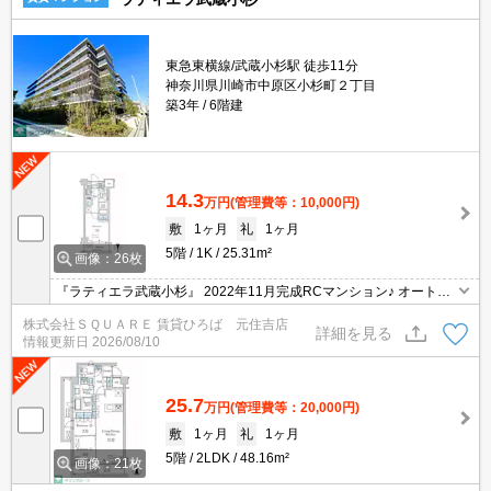
東急東横線/武蔵小杉駅 徒歩11分
神奈川県川崎市中原区小杉町２丁目
築3年
6階建
14.3
万円
(管理費等：10,000円)
敷
1ヶ月
礼
1ヶ月
5階
1K
25.31m²
画像：26枚
『ラティエラ武蔵小杉』 2022年11月完成RCマンション♪ オートロ
ック・宅配ボックス完備♪
株式会社ＳＱＵＡＲＥ 賃貸ひろば 元住吉店
詳細を見る
情報更新日
2026/08/10
25.7
万円
(管理費等：20,000円)
敷
1ヶ月
礼
1ヶ月
5階
2LDK
48.16m²
画像：21枚