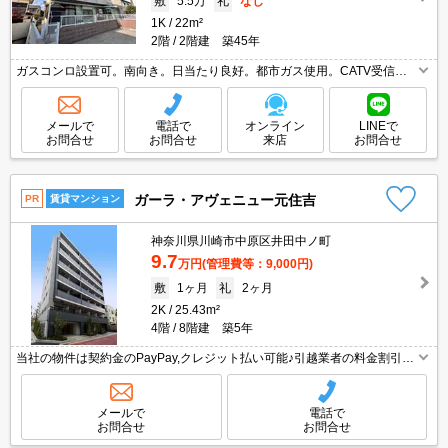
敷
5.5万
礼
なし
1K
22m²
2階
2階建 築45年
ガスコンロ設置可。南向き。日当たり良好。都市ガス使用。CATV受信
可。室内洗濯機置場。礼金なし。償却は退去時。仲介手数料家賃の55%。
契約金・家賃クレジットカード払い可（ポイント還元あり）。
メールで
電話で
オンライン
LINEで
お問合せ
お問合せ
来店
お問合せ
ガーラ・アヴェニュー元住吉
PR
賃貸マンション
神奈川県川崎市中原区井田中ノ町
9.7
万円
(管理費等：9,000円)
敷
1ヶ月
礼
2ヶ月
2K
25.43m²
4階
8階建 築5年
当社の物件は契約金のPayPay,クレジット払い可能♪引越業者の料金割引有
☆家具家電のレンタル可能♪
メールで
電話で
お問合せ
お問合せ