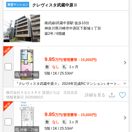
クレヴィスタ武蔵中原Ⅱ
賃貸マンション
南武線/武蔵中原駅 徒歩10分
神奈川県川崎市中原区下新城１丁目
築2年
6階建
9.85
万円
(管理費等：15,000円)
敷
なし
礼
1ヶ月
5階
1K
25.53m²
画像：29枚
『クレヴィスタ武蔵中原Ⅱ』 2024年完成RCマンション♪ オートロ
ック・宅配ボックス完備♪
株式会社ＳＱＵＡＲＥ 賃貸ひろば 元住吉店
詳細を見る
情報更新日
2026/08/10
9.85
万円
(管理費等：15,000円)
敷
なし
礼
1ヶ月
5階
1K
25.53m²
画像：25枚