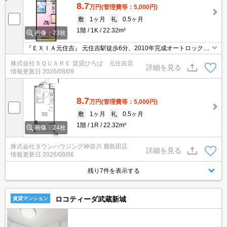
8.7
万円
(管理費等：5,000円)
敷
1ヶ月
礼
0.5ヶ月
1階
1K
22.32m²
画像：23枚
『ＥＸＩＡ元住吉』 元住吉駅徒歩6分、2010年完成オートロックマ
ンション♪ 宅配ＢＯＸあり♪インターネット無料♪
株式会社ＳＱＵＡＲＥ 賃貸ひろば 元住吉店
詳細を見る
情報更新日
2026/08/09
8.7
万円
(管理費等：5,000円)
敷
1ヶ月
礼
0.5ヶ月
1階
1R
22.32m²
画像：24枚
株式会社タウンハウジング神奈川 鹿島田店
詳細を見る
情報更新日
2026/08/06
残り7件を表示する
ロコティーダ武蔵新城
賃貸マンション