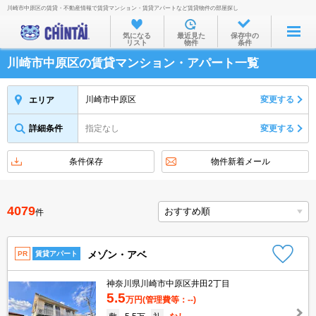
川崎市中原区の賃貸・不動産情報で賃貸マンション・賃貸アパートなど賃貸物件の部屋探し
お部屋を探す
気になる
最近見た
保存中の
リスト
物件
条件
沿線・駅から
川崎市中原区の賃貸マンション・アパート一覧
住所から
家賃相場から
川崎市中原区
変更する
エリア
通勤通学時間から
詳細条件
指定なし
変更する
物件特集から
条件保存
物件新着メール
不動産会社から
TOP
4079
件
メゾン・アベ
PR
賃貸アパート
神奈川県川崎市中原区井田2丁目
5.5
万円
(管理費等：--)