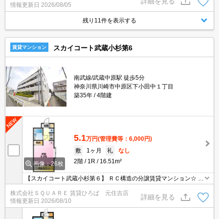
詳細を見る
情報更新日
2026/08/05
残り11件を表示する
スカイコート武蔵小杉第6
賃貸マンション
南武線/武蔵中原駅 徒歩5分
神奈川県川崎市中原区下小田中１丁目
築35年
4階建
5.1
万円
(管理費等：6,000円)
敷
1ヶ月
礼
なし
2階
1R
16.51m²
画像：26枚
【スカイコート武蔵小杉第６】 ＲＣ構造の分譲賃貸マンション☆ 駐
輪スペース☆室内洗濯機置場☆
株式会社ＳＱＵＡＲＥ 賃貸ひろば 元住吉店
詳細を見る
情報更新日
2026/08/10