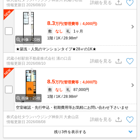
株式会社タウンハウジング神奈川 武蔵小杉店
詳細を見る
情報更新日
2026/08/10
8.3
万円
(管理費等：4,000円)
敷
なし
礼
1ヶ月
1階
1K
28.98m²
画像：20枚
★築浅・人気のマンションタイプ★28㎡の1K★
武蔵小杉駅前不動産株式会社 溝の口店
詳細を見る
情報更新日
2026/08/10
8.5
万円
(管理費等：4,000円)
敷
なし
礼
87,000円
1階
1K
28.98m²
画像：25枚
空室確認・先行申込・初期費用等お気軽にお問い合わせ下さいませ
株式会社タウンハウジング神奈川 大倉山店
詳細を見る
情報更新日
2026/08/08
残り3件を表示する