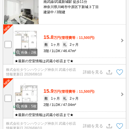
南武線/武蔵新城駅 徒歩11分
神奈川県川崎市中原区下新城３丁目
建築中
3階建
15.8
万円
(管理費等：11,500円)
敷
1ヶ月
礼
2ヶ月
3階
1LDK
46.47m²
画像：2枚
★最新の空室情報は武蔵小杉店まで★
株式会社タウンハウジング神奈川 武蔵小杉店
詳細を見る
情報更新日
2026/08/10
15.9
万円
(管理費等：11,500円)
敷
1ヶ月
礼
2ヶ月
2階
1LDK
47.04m²
画像：5枚
★最新の空室情報は武蔵小杉店まで★
株式会社タウンハウジング神奈川 武蔵小杉店
詳細を見る
情報更新日
2026/08/10