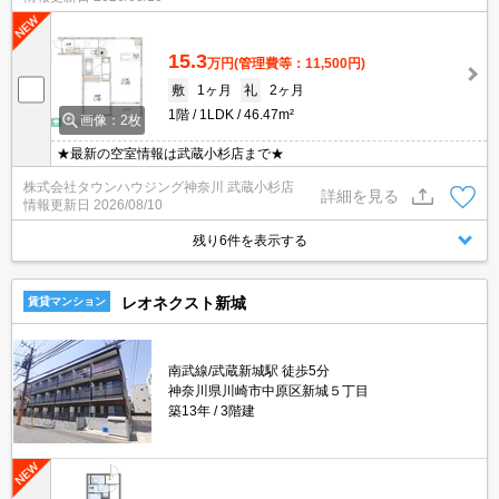
15.3
万円
(管理費等：11,500円)
敷
1ヶ月
礼
2ヶ月
1階
1LDK
46.47m²
画像：2枚
★最新の空室情報は武蔵小杉店まで★
株式会社タウンハウジング神奈川 武蔵小杉店
詳細を見る
情報更新日
2026/08/10
残り6件を表示する
レオネクスト新城
賃貸マンション
南武線/武蔵新城駅 徒歩5分
神奈川県川崎市中原区新城５丁目
築13年
3階建