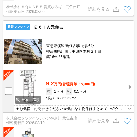
ーション済みのＲＣマンション♪ オートロック・宅配ボックス・エ
株式会社ＳＱＵＡＲＥ 賃貸ひろば 元住吉店
レベーター完備♪ ブレーメン商店街至近で生活便利です♪
詳細を見る
情報更新日
2026/08/09
ＥＸＩＡ元住吉
賃貸マンション
東急東横線/元住吉駅 徒歩6分
神奈川県川崎市中原区木月２丁目
築16年
6階建
9.2
万円
(管理費等：5,000円)
敷
1ヶ月
礼
0.5ヶ月
5階
1K
22.32m²
画像：23枚
★お気軽にお問合せください★気になる物件はまとめてご紹介いた
します！★他社様の掲載物件もお取り扱い可能です★ZOOMでのご
株式会社タウンハウジング神奈川 元住吉店
相談も承ります★
詳細を見る
情報更新日
2026/08/10