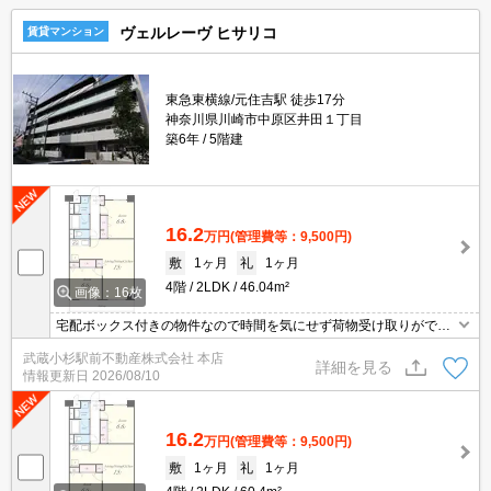
ヴェルレーヴ ヒサリコ
賃貸マンション
東急東横線/元住吉駅 徒歩17分
神奈川県川崎市中原区井田１丁目
築6年
5階建
16.2
万円
(管理費等：9,500円)
敷
1ヶ月
礼
1ヶ月
4階
2LDK
46.04m²
画像：16枚
宅配ボックス付きの物件なので時間を気にせず荷物受け取りができ
ます。室内設備は浴室乾燥機・洗面化粧台などが揃っており、とて
武蔵小杉駅前不動産株式会社 本店
も充実しています。セキュリティ面は、オートロック・TVインター
詳細を見る
情報更新日
2026/08/10
ホンなど充実しているので安心して生活できます。2駅利用可能な
利便性の高い物件です。お風呂が好きな方に欠かせない追い炊き機
能付き。
16.2
万円
(管理費等：9,500円)
敷
1ヶ月
礼
1ヶ月