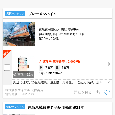
ブレーメンハイム
賃貸マンション
東急東横線/元住吉駅 徒歩9分
神奈川県川崎市中原区木月３丁目
築32年
3階建
7.8
万円
(管理費等：2,000円)
敷
7.8万
礼
7.8万
3階
1DK
28m²
画像：22枚
周辺には充実の生活環境。最上階。角部屋。日当たり良好。広々居
室7帖。バス・トイレ別。室内に洗濯機置場あり。経済的な都市ガ
株式会社エイブル 元住吉店
ス使用。ウォークインクローゼット付き。TVモニター付インターホ
詳細を見る
情報更新日
2026/08/10
ン。
東急東横線 新丸子駅 9階建 築11年
賃貸マンション