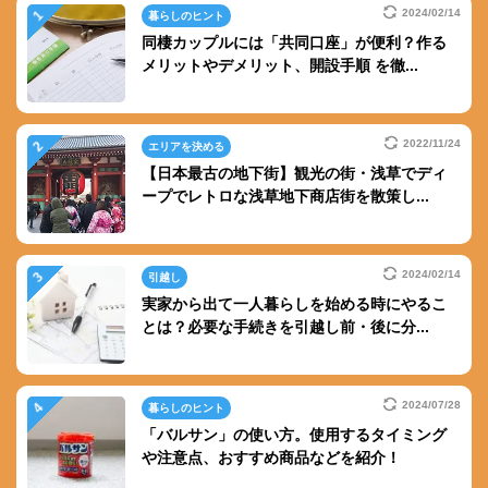
2024/02/14
暮らしのヒント
同棲カップルには「共同口座」が便利？作る
メリットやデメリット、開設手順 を徹...
2022/11/24
エリアを決める
【日本最古の地下街】観光の街・浅草でディ
ープでレトロな浅草地下商店街を散策し...
2024/02/14
引越し
実家から出て一人暮らしを始める時にやるこ
とは？必要な手続きを引越し前・後に分...
2024/07/28
暮らしのヒント
「バルサン」の使い方。使用するタイミング
や注意点、おすすめ商品などを紹介！