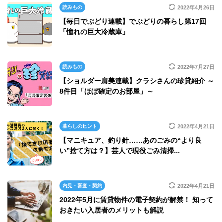
読みもの
2022年4月26日
【毎日でぶどり連載】でぶどりの暮らし第17回
「憧れの巨大冷蔵庫」
読みもの
2022年7月27日
【ショルダー肩美連載】クラシさんの珍貸紹介 ～
8件目「ほぼ確定のお部屋」～
暮らしのヒント
2022年4月21日
【マニキュア、釣り針……あのごみの“より良
い”捨て方は？】芸人で現役ごみ清掃...
内見・審査・契約
2022年4月21日
2022年5月に賃貸物件の電子契約が解禁！ 知って
おきたい入居者のメリットも解説