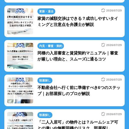
2026/07/29
更新・退去
家賃の減額交渉はできる？成功しやすいタイ
ミングと注意点を弁護士が解説
2026/07/29
内見・審査・契約
同棲の入居審査と賃貸契約マニュアル｜審査
が厳しい理由と、スムーズに通るコツ
2026/07/29
部屋探し
不動産会社へ行く前に準備すべき6つのステッ
プ｜お部屋探しのプロが解説
2026/07/29
部屋探し
「二人入居可」の物件とは？ルームシェア可
との違いや無断同棲のリスク、部屋探し...