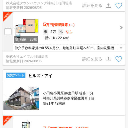
株式会社タウンハウジング神奈川 稲田堤店
詳細を見る
情報更新日
2026/08/08
5
万円
(管理費等：--)
敷
5万
礼
なし
1階
1K
22.4m²
画像：23枚
仲介手数料家賃の0.55ヵ月分。敷地外駐車場へ50m。室内洗濯機置
場。ガスコンロ設置可。バス・トイレ別。契約金・家賃クレジット
株式会社エイブル 稲田堤店
カード払い可（ポイント還元あり）。スーパーへ450m。
詳細を見る
情報更新日
2026/08/06
ヒルズ・アイ
賃貸アパート
小田急小田原線/生田駅 徒歩11分
神奈川県川崎市多摩区生田６丁目
築21年
2階建