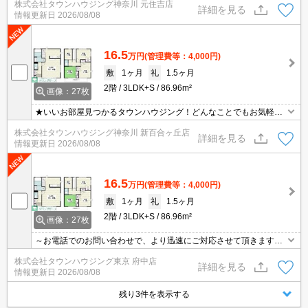
株式会社タウンハウジング神奈川 元住吉店
Mでのご相談も承ります★
詳細を見る
情報更新日
2026/08/08
16.5
万円
(管理費等：4,000円)
敷
1ヶ月
礼
1.5ヶ月
2階
3LDK+S
86.96m²
画像：27枚
★いいお部屋見つかるタウンハウジング！どんなことでもお気軽に
ご相談ください♪★
株式会社タウンハウジング神奈川 新百合ヶ丘店
詳細を見る
情報更新日
2026/08/08
16.5
万円
(管理費等：4,000円)
敷
1ヶ月
礼
1.5ヶ月
2階
3LDK+S
86.96m²
画像：27枚
～お電話でのお問い合わせで、より迅速にご対応させて頂きます～
地域密着タウンハウジングまで～
株式会社タウンハウジング東京 府中店
詳細を見る
情報更新日
2026/08/08
残り3件を表示する