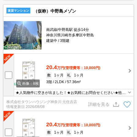
（仮称）中野島メゾン
賃貸マンション
南武線/中野島駅 徒歩14分
神奈川県川崎市多摩区中野島
建築中
3階建
20.4
万円
(管理費等：10,000円)
敷
1ヶ月
礼
1ヶ月
3階
2LDK
57.36m²
画像：8枚
★人気物件に空きが出ました！★お気軽にお問合せください★他社
様の物件も含めて気になる物件はまとめてご紹介可能です！★ZOO
株式会社タウンハウジング神奈川 元住吉店
Mでのご相談も承ります★
詳細を見る
情報更新日
2026/08/08
20.4
万円
(管理費等：10,000円)
敷
1ヶ月
礼
1ヶ月