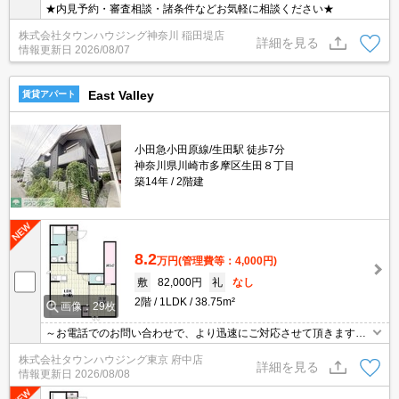
★内見予約・審査相談・諸条件などお気軽に相談ください★
株式会社タウンハウジング神奈川 稲田堤店
詳細を見る
情報更新日
2026/08/07
East Valley
賃貸アパート
小田急小田原線/生田駅 徒歩7分
神奈川県川崎市多摩区生田８丁目
築14年
2階建
8.2
万円
(管理費等：4,000円)
敷
82,000円
礼
なし
2階
1LDK
38.75m²
画像：29枚
～お電話でのお問い合わせで、より迅速にご対応させて頂きます～
地域密着タウンハウジングまで～
株式会社タウンハウジング東京 府中店
詳細を見る
情報更新日
2026/08/08