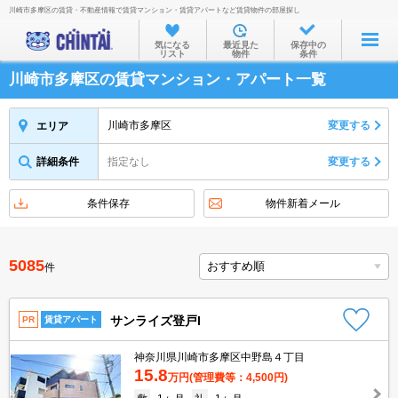
川崎市多摩区の賃貸・不動産情報で賃貸マンション・賃貸アパートなど賃貸物件の部屋探し
お部屋を探す
気になる
最近見た
保存中の
リスト
物件
条件
沿線・駅から
川崎市多摩区の賃貸マンション・アパート一覧
住所から
家賃相場から
川崎市多摩区
変更する
エリア
通勤通学時間から
詳細条件
指定なし
変更する
物件特集から
条件保存
物件新着メール
不動産会社から
TOP
5085
件
サンライズ登戸I
PR
賃貸アパート
神奈川県川崎市多摩区中野島４丁目
15.8
万円
(管理費等：4,500円)