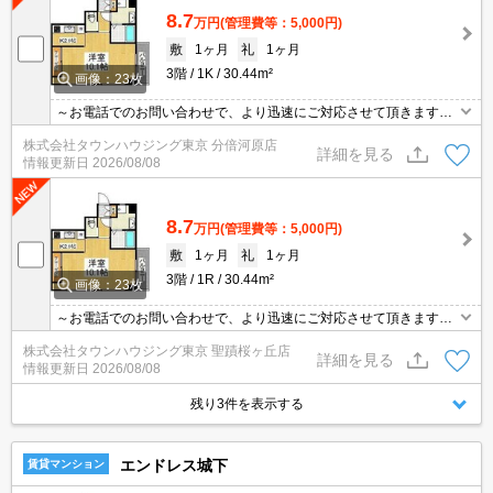
8.7
万円
(管理費等：5,000円)
敷
1ヶ月
礼
1ヶ月
3階
1K
30.44m²
画像：23枚
～お電話でのお問い合わせで、より迅速にご対応させて頂きます～
地域密着タウンハウジングまで～
株式会社タウンハウジング東京 分倍河原店
詳細を見る
情報更新日
2026/08/08
8.7
万円
(管理費等：5,000円)
敷
1ヶ月
礼
1ヶ月
3階
1R
30.44m²
画像：23枚
～お電話でのお問い合わせで、より迅速にご対応させて頂きます～
地域密着タウンハウジングまで～
株式会社タウンハウジング東京 聖蹟桜ヶ丘店
詳細を見る
情報更新日
2026/08/08
残り3件を表示する
エンドレス城下
賃貸マンション