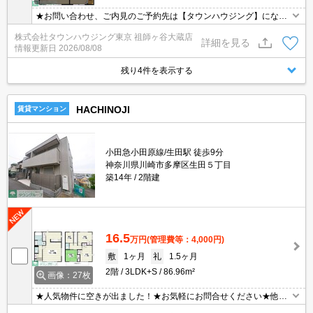
★お問い合わせ、ご内見のご予約先は【タウンハウジング】になり
ます★お間違いなく♪
株式会社タウンハウジング東京 祖師ヶ谷大蔵店
詳細を見る
情報更新日
2026/08/08
残り4件を表示する
HACHINOJI
賃貸マンション
小田急小田原線/生田駅 徒歩9分
神奈川県川崎市多摩区生田５丁目
築14年
2階建
16.5
万円
(管理費等：4,000円)
敷
1ヶ月
礼
1.5ヶ月
2階
3LDK+S
86.96m²
画像：27枚
★人気物件に空きが出ました！★お気軽にお問合せください★他社
様の物件も含めて気になる物件はまとめてご紹介可能です！★ZOO