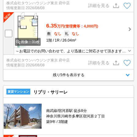
株式会社タウンハウジング東京 府中店
詳細を見る
情報更新日
2026/08/08
6.35
万円
(管理費等：4,000円)
敷
なし
礼
なし
1階
1R
26.04m²
画像：31枚
～お電話でのお問い合わせで、より迅速にご対応させて頂きます～
地域密着タウンハウジングまで～
株式会社タウンハウジング東京 府中店
詳細を見る
情報更新日
2026/08/08
残り5件を表示する
リブリ・サリーレ
賃貸マンション
南武線/宿河原駅 徒歩8分
神奈川県川崎市多摩区宿河原２丁目
築9年
3階建