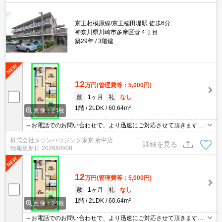
京王相模原線/京王稲田堤駅 徒歩6分
神奈川県川崎市多摩区菅４丁目
築29年
3階建
12
万円
(管理費等：5,000円)
敷
1ヶ月
礼
なし
1階
2LDK
60.64m²
画像：24枚
～お電話でのお問い合わせで、より迅速にご対応させて頂きます～
地域密着タウンハウジングまで～
株式会社タウンハウジング東京 府中店
詳細を見る
情報更新日
2026/08/08
12
万円
(管理費等：5,000円)
敷
1ヶ月
礼
なし
1階
2LDK
60.64m²
画像：24枚
～お電話でのお問い合わせで、より迅速にご対応させて頂きます～