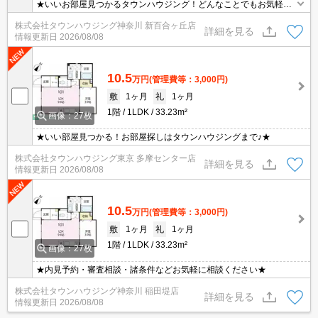
★いいお部屋見つかるタウンハウジング！どんなことでもお気軽に
ご相談ください♪★
株式会社タウンハウジング神奈川 新百合ヶ丘店
詳細を見る
情報更新日
2026/08/08
10.5
万円
(管理費等：3,000円)
敷
1ヶ月
礼
1ヶ月
1階
1LDK
33.23m²
画像：27枚
★いい部屋見つかる！お部屋探しはタウンハウジングまで♪★
株式会社タウンハウジング東京 多摩センター店
詳細を見る
情報更新日
2026/08/08
10.5
万円
(管理費等：3,000円)
敷
1ヶ月
礼
1ヶ月
1階
1LDK
33.23m²
画像：27枚
★内見予約・審査相談・諸条件などお気軽に相談ください★
株式会社タウンハウジング神奈川 稲田堤店
詳細を見る
情報更新日
2026/08/08