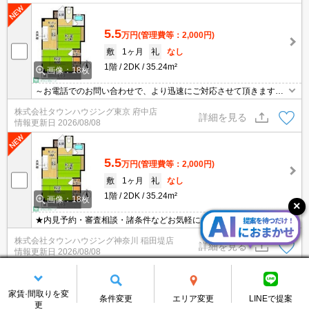
5.5
万円
(管理費等：2,000円)
敷
1ヶ月
礼
なし
1階
2DK
35.24m²
画像：18枚
～お電話でのお問い合わせで、より迅速にご対応させて頂きます～
地域密着タウンハウジングまで～
株式会社タウンハウジング東京 府中店
詳細を見る
情報更新日
2026/08/08
5.5
万円
(管理費等：2,000円)
敷
1ヶ月
礼
なし
1階
2DK
35.24m²
画像：18枚
★内見予約・審査相談・諸条件などお気軽に相談ください★
株式会社タウンハウジング神奈川 稲田堤店
詳細を見る
情報更新日
2026/08/08
5.5
万円
(管理費等：2,000円)
家賃·間取りを変
条件変更
エリア変更
LINEで提案
更