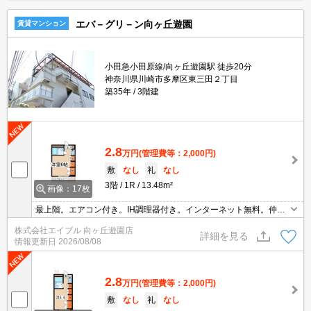
エバ－グリ－ン向ヶ丘遊園
賃貸マンション
小田急小田原線/向ヶ丘遊園駅 徒歩20分
神奈川県川崎市多摩区東三田２丁目
築35年
3階建
2.8
万円
(管理費等：2,000円)
敷
なし
礼
なし
3階
1R
13.48m²
画像：17枚
最上階。エアコン付き。IH調理器付き。インターネット無料。仲介
手数料家賃の0.55ヵ月分(税込)。学生さんにオススメ。明治大学へ1,
株式会社エイブル 向ヶ丘遊園店
120m。
詳細を見る
情報更新日
2026/08/08
2.8
万円
(管理費等：2,000円)
敷
なし
礼
なし