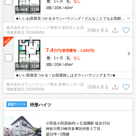
敷
1ヶ月
礼
なし
3階
2DK
40m²
画像：11枚
★いいお部屋見つかるタウンハウジング！どんなことでもお気軽に
ご相談ください♪★
株式会社タウンハウジング神奈川 新百合ヶ丘店
詳細を見る
情報更新日
2026/08/08
7.4
万円
(管理費等：3,000円)
敷
1ヶ月
礼
なし
3階
2DK
40m²
画像：11枚
★いい部屋見つかる！お部屋探しはタウンハウジングまで♪★
株式会社タウンハウジング東京 多摩センター店
詳細を見る
情報更新日
2026/08/08
枡形ハイツ
賃貸アパート
小田急小田原線/向ヶ丘遊園駅 徒歩15分
神奈川県川崎市多摩区枡形２丁目
築32年
2階建