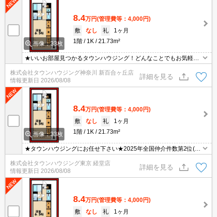
8.4
万円
(管理費等：4,000円)
敷
なし
礼
1ヶ月
1階
1K
21.73m²
画像：33枚
★いいお部屋見つかるタウンハウジング！どんなことでもお気軽に
ご相談ください♪★
株式会社タウンハウジング神奈川 新百合ヶ丘店
詳細を見る
情報更新日
2026/08/08
8.4
万円
(管理費等：4,000円)
敷
なし
礼
1ヶ月
1階
1K
21.73m²
画像：33枚
★タウンハウジングにお任せ下さい★2025年全国仲介件数第2位(全
国賃貸新聞2026年掲載)★
株式会社タウンハウジング東京 経堂店
詳細を見る
情報更新日
2026/08/08
8.4
万円
(管理費等：4,000円)
敷
なし
礼
1ヶ月