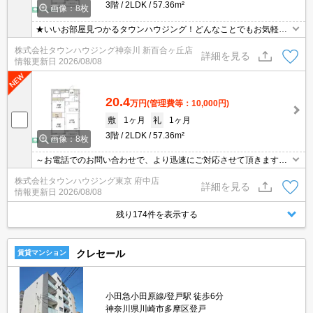
3階
2LDK
57.36m²
画像：8枚
★いいお部屋見つかるタウンハウジング！どんなことでもお気軽に
ご相談ください♪★
株式会社タウンハウジング神奈川 新百合ヶ丘店
詳細を見る
情報更新日
2026/08/08
20.4
万円
(管理費等：10,000円)
敷
1ヶ月
礼
1ヶ月
3階
2LDK
57.36m²
画像：8枚
～お電話でのお問い合わせで、より迅速にご対応させて頂きます～
地域密着タウンハウジングまで～
株式会社タウンハウジング東京 府中店
詳細を見る
情報更新日
2026/08/08
残り174件を表示する
クレセール
賃貸マンション
小田急小田原線/登戸駅 徒歩6分
神奈川県川崎市多摩区登戸