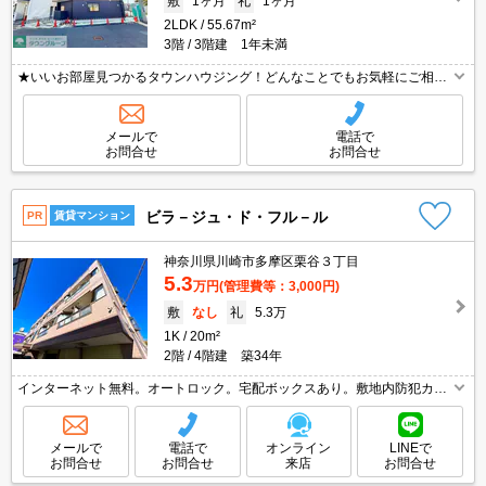
敷
1ヶ月
礼
1ヶ月
2LDK
55.67m²
3階
3階建 1年未満
★いいお部屋見つかるタウンハウジング！どんなことでもお気軽にご相談
ください♪★
メールで
電話で
お問合せ
お問合せ
ビラ－ジュ・ド・フル－ル
PR
賃貸マンション
神奈川県川崎市多摩区栗谷３丁目
5.3
万円
(管理費等：3,000円)
敷
なし
礼
5.3万
1K
20m²
2階
4階建 築34年
インターネット無料。オートロック。宅配ボックスあり。敷地内防犯カメ
ラ設置。都市ガス使用。TVインターホン付き。明治大学へ915m。退去
時、ルームクリーニング料金38,500円。女性限定。
メールで
電話で
オンライン
LINEで
お問合せ
お問合せ
来店
お問合せ