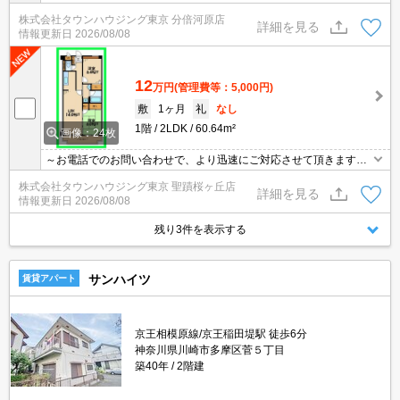
地域密着タウンハウジングまで～
株式会社タウンハウジング東京 分倍河原店
詳細を見る
情報更新日
2026/08/08
12
万円
(管理費等：5,000円)
敷
1ヶ月
礼
なし
1階
2LDK
60.64m²
画像：24枚
～お電話でのお問い合わせで、より迅速にご対応させて頂きます～
地域密着タウンハウジングまで～
株式会社タウンハウジング東京 聖蹟桜ヶ丘店
詳細を見る
情報更新日
2026/08/08
残り3件を表示する
サンハイツ
賃貸アパート
京王相模原線/京王稲田堤駅 徒歩6分
神奈川県川崎市多摩区菅５丁目
築40年
2階建