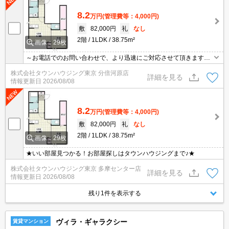
8.2
万円
(管理費等：4,000円)
敷
82,000円
礼
なし
2階
1LDK
38.75m²
画像：29枚
～お電話でのお問い合わせで、より迅速にご対応させて頂きます～
地域密着タウンハウジングまで～
株式会社タウンハウジング東京 分倍河原店
詳細を見る
情報更新日
2026/08/08
8.2
万円
(管理費等：4,000円)
敷
82,000円
礼
なし
2階
1LDK
38.75m²
画像：29枚
★いい部屋見つかる！お部屋探しはタウンハウジングまで♪★
株式会社タウンハウジング東京 多摩センター店
詳細を見る
情報更新日
2026/08/08
残り1件を表示する
ヴィラ・ギャラクシー
賃貸マンション