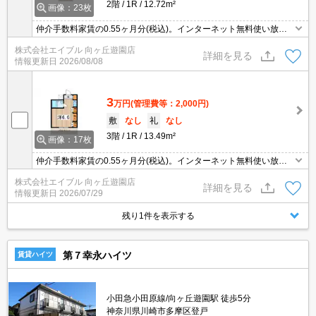
2階
1R
12.72m²
画像：23枚
仲介手数料家賃の0.55ヶ月分(税込)。インターネット無料使い放
題。エアコン1基付き。
株式会社エイブル 向ヶ丘遊園店
詳細を見る
情報更新日
2026/08/08
3
万円
(管理費等：2,000円)
敷
なし
礼
なし
3階
1R
13.49m²
画像：17枚
仲介手数料家賃の0.55ヶ月分(税込)。インターネット無料使い放
題。保証会社加入要(初回、賃料の50%、更新保証料13,000円)。
株式会社エイブル 向ヶ丘遊園店
詳細を見る
情報更新日
2026/07/29
残り1件を表示する
第７幸永ハイツ
賃貸ハイツ
小田急小田原線/向ヶ丘遊園駅 徒歩5分
神奈川県川崎市多摩区登戸