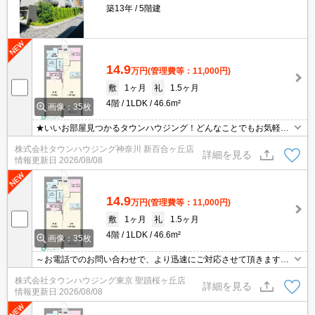
築13年
5階建
14.9
万円
(管理費等：11,000円)
敷
1ヶ月
礼
1.5ヶ月
4階
1LDK
46.6m²
画像：35枚
★いいお部屋見つかるタウンハウジング！どんなことでもお気軽に
ご相談ください♪★
株式会社タウンハウジング神奈川 新百合ヶ丘店
詳細を見る
情報更新日
2026/08/08
14.9
万円
(管理費等：11,000円)
敷
1ヶ月
礼
1.5ヶ月
4階
1LDK
46.6m²
画像：35枚
～お電話でのお問い合わせで、より迅速にご対応させて頂きます～
地域密着タウンハウジングまで～
株式会社タウンハウジング東京 聖蹟桜ヶ丘店
詳細を見る
情報更新日
2026/08/08