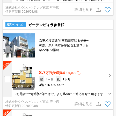
地域密着タウンハウジングまで～
株式会社タウンハウジング東京 府中店
詳細を見る
情報更新日
2026/08/08
ガーデンビィラ参番館
賃貸マンション
京王相模原線/京王稲田堤駅 徒歩9分
神奈川県川崎市多摩区菅北浦２丁目
築22年
3階建
8.7
万円
(管理費等：5,000円)
敷
1ヶ月
礼
1ヶ月
3階
1K
30.44m²
画像：23枚
～お電話でのお問い合わせで、より迅速にご対応させて頂きます～
地域密着タウンハウジングまで～
株式会社タウンハウジング東京 府中店
詳細を見る
情報更新日
2026/08/08