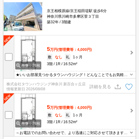
京王相模原線/京王稲田堤駅 徒歩6分
神奈川県川崎市多摩区菅３丁目
築32年
3階建
5
万円
(管理費等：4,000円)
敷
なし
礼
1ヶ月
3階
1R
16.52m²
画像：28枚
★いいお部屋見つかるタウンハウジング！どんなことでもお気軽に
ご相談ください♪★
株式会社タウンハウジング神奈川 新百合ヶ丘店
詳細を見る
情報更新日
2026/08/08
5
万円
(管理費等：4,000円)
敷
なし
礼
1ヶ月
3階
1R
16.52m²
画像：28枚
～お電話でのお問い合わせで、より迅速にご対応させて頂きます～
地域密着タウンハウジングまで～