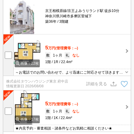
京王相模原線/京王よみうりランド駅 徒歩10分
神奈川県川崎市多摩区菅城下
築36年
3階建
5
万円
(管理費等：--)
敷
1ヶ月
礼
なし
1階
1R
22.4m²
画像：22枚
～お電話でのお問い合わせで、より迅速にご対応させて頂きます～
地域密着タウンハウジングまで～
株式会社タウンハウジング東京 府中店
詳細を見る
情報更新日
2026/08/08
5
万円
(管理費等：--)
敷
1ヶ月
礼
なし
1階
1K
22.4m²
画像：17枚
★内見予約・審査相談・諸条件などお気軽に相談ください★