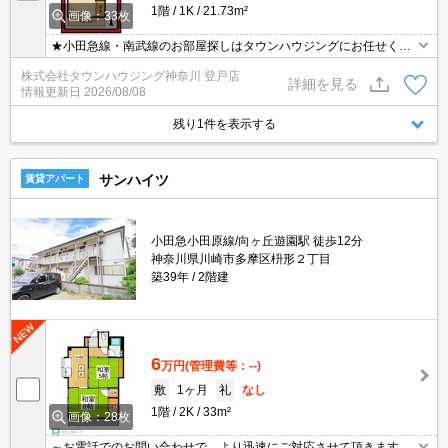
1階
1K
21.73m²
画像：33枚
★小田急線・南武線のお部屋探しはタウンハウジングにお任せくだ
さい★
株式会社タウンハウジング神奈川 登戸店
詳細を見る
情報更新日
2026/08/08
残り1件を表示する
サンハイツ
賃貸アパート
小田急小田原線/向ヶ丘遊園駅 徒歩12分
神奈川県川崎市多摩区枡形２丁目
築39年
2階建
6
万円
(管理費等：--)
敷
1ヶ月
礼
なし
1階
2K
33m²
画像：28枚
～お電話でのお問い合わせで、より迅速にご対応させて頂きます～