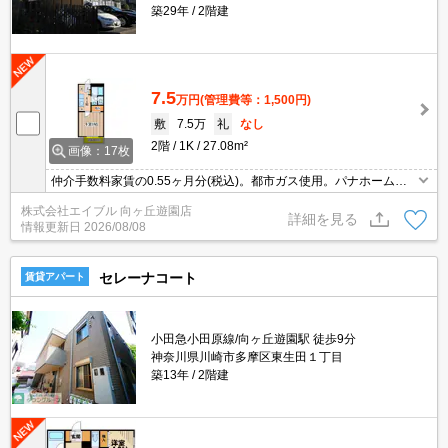
築29年
2階建
7.5
万円
(管理費等：1,500円)
敷
7.5万
礼
なし
2階
1K
27.08m²
画像：17枚
仲介手数料家賃の0.55ヶ月分(税込)。都市ガス使用。パナホーム施
工。独立洗面台。TVモニター付インターホン。ローソンへ160m。
株式会社エイブル 向ヶ丘遊園店
ライフへ400m。
詳細を見る
情報更新日
2026/08/08
セレーナコート
賃貸アパート
小田急小田原線/向ヶ丘遊園駅 徒歩9分
神奈川県川崎市多摩区東生田１丁目
築13年
2階建