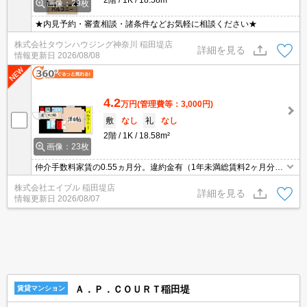
画像：29枚
★内見予約・審査相談・諸条件などお気軽に相談ください★
株式会社タウンハウジング神奈川 稲田堤店
詳細を見る
情報更新日
2026/08/08
4.2
万円
(管理費等：3,000円)
敷
なし
礼
なし
2階
1K
18.58m²
画像：23枚
仲介手数料家賃の0.55ヵ月分。違約金有（1年未満総賃料2ヶ月分、
2年未満1ヶ月）。便利な宅配BOX。IH調理器付き。経済的な都市ガ
株式会社エイブル 稲田堤店
ス使用。角部屋。室内洗濯機置場。コンビニへ270m。
詳細を見る
情報更新日
2026/08/07
Ａ．Ｐ．ＣＯＵＲＴ稲田堤
賃貸マンション