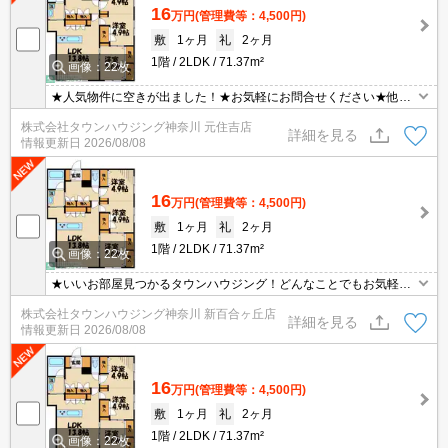
16
万円
(管理費等：4,500円)
敷
1ヶ月
礼
2ヶ月
1階
2LDK
71.37m²
画像：22枚
★人気物件に空きが出ました！★お気軽にお問合せください★他社
様の物件も含めて気になる物件はまとめてご紹介可能です！★ZOO
株式会社タウンハウジング神奈川 元住吉店
Mでのご相談も承ります★
詳細を見る
情報更新日
2026/08/08
16
万円
(管理費等：4,500円)
敷
1ヶ月
礼
2ヶ月
1階
2LDK
71.37m²
画像：22枚
★いいお部屋見つかるタウンハウジング！どんなことでもお気軽に
ご相談ください♪★
株式会社タウンハウジング神奈川 新百合ヶ丘店
詳細を見る
情報更新日
2026/08/08
16
万円
(管理費等：4,500円)
敷
1ヶ月
礼
2ヶ月
1階
2LDK
71.37m²
画像：22枚