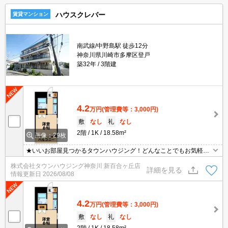
ハウスクレバー
賃貸マンション
南武線/中野島駅 徒歩12分
神奈川県川崎市多摩区登戸
築32年
3階建
4.2
万円
(管理費等：3,000円)
敷
なし
礼
なし
2階
1K
18.58m²
画像：29枚
★いいお部屋見つかるタウンハウジング！どんなことでもお気軽に
ご相談ください♪★
株式会社タウンハウジング神奈川 新百合ヶ丘店
詳細を見る
情報更新日
2026/08/08
4.2
万円
(管理費等：3,000円)
敷
なし
礼
なし
2階
1K
18.58m²