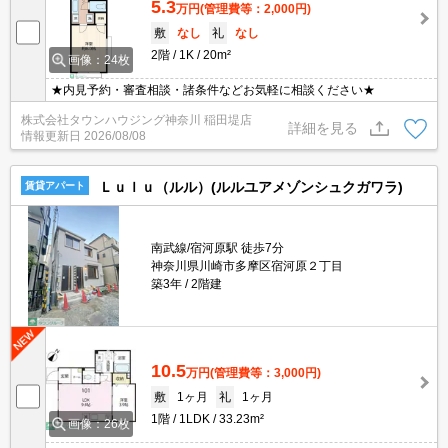
5.3
万円
(管理費等：2,000円)
敷
なし
礼
なし
2階
1K
20m²
画像：24枚
★内見予約・審査相談・諸条件などお気軽に相談ください★
株式会社タウンハウジング神奈川 稲田堤店
詳細を見る
情報更新日
2026/08/08
Ｌｕｌｕ（ルル）(ルルユアメゾンシュクガワラ)
賃貸アパート
南武線/宿河原駅 徒歩7分
神奈川県川崎市多摩区宿河原２丁目
築3年
2階建
10.5
万円
(管理費等：3,000円)
敷
1ヶ月
礼
1ヶ月
1階
1LDK
33.23m²
画像：26枚