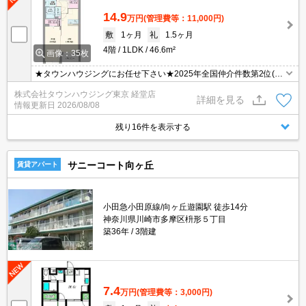
14.9
万円
(管理費等：11,000円)
敷
1ヶ月
礼
1.5ヶ月
4階
1LDK
46.6m²
画像：35枚
★タウンハウジングにお任せ下さい★2025年全国仲介件数第2位(全
国賃貸新聞2026年掲載)★
株式会社タウンハウジング東京 経堂店
詳細を見る
情報更新日
2026/08/08
残り16件を表示する
サニーコート向ヶ丘
賃貸アパート
小田急小田原線/向ヶ丘遊園駅 徒歩14分
神奈川県川崎市多摩区枡形５丁目
築36年
3階建
7.4
万円
(管理費等：3,000円)