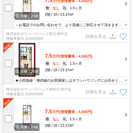
7.5
万円
(管理費等：4,500円)
敷
なし
礼
1.5ヶ月
2階
1K
23.37m²
画像：24枚
～お電話でのお問い合わせで、より迅速にご対応させて頂きます～
地域密着タウンハウジングまで～
株式会社タウンハウジング東京 府中店
詳細を見る
情報更新日
2026/08/08
7.5
万円
(管理費等：4,500円)
敷
なし
礼
1.5ヶ月
2階
1K
23.37m²
画像：28枚
★小田急線・南武線のお部屋探しはタウンハウジングにお任せくだ
さい★
株式会社タウンハウジング神奈川 登戸店
詳細を見る
情報更新日
2026/08/08
7.5
万円
(管理費等：4,500円)
敷
なし
礼
1.5ヶ月
2階
1K
23.37m²
画像：24枚