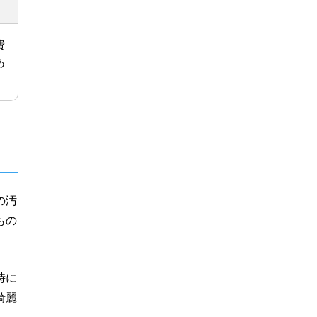
費
あ
の汚
もの
時に
綺麗