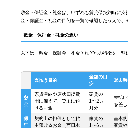
敷金・保証金・礼金は、いずれも賃貸借契約時に支
金・保証金・礼金の目的を一覧で確認したうえで、
敷金・保証金・礼金の違い
以下は、敷金・保証金・礼金それぞれの特徴を一覧
金額の目
支払う目的
退去時
安
家賃滞納や原状回復費
家賃の
敷
未払い
用に備えて、貸主に預
1〜2ヵ
金
を差し
けるお金
月分
保
契約上の担保として貸
家賃の
基本的
証
主預けるお金（西日本
1〜6ヵ
家賃や