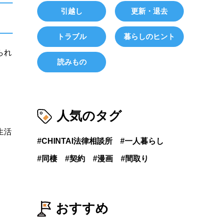
引越し
更新・退去
トラブル
暮らしのヒント
られ
読みもの
人気のタグ
生活
CHINTAI法律相談所
一人暮らし
同棲
契約
漫画
間取り
おすすめ