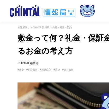
お部屋探し
>
CHINTAI情報局
>
内見・審査・契約
敷金って何？礼金・保証
るお金の考え方
CHINTAI 編集部
敷金
初期費用
原状回復
法律
退去費用