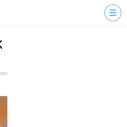
く
月28日