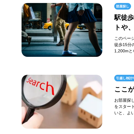
部屋探し
駅徒歩
トや
このペー
徒歩15
1,200
引越し検討
ここが
お部屋探
をスター
いと、よ