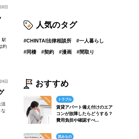
18日
ッ
人気のタグ
！駅
CHINTAI法律相談所
一人暮らし
は約
同棲
契約
漫画
間取り
おすすめ
月24日
グ
トラブル
生活
賃貸アパート備え付けのエア
さな
コンが故障したらどうする？
費用負担や確認すべ...
読みもの