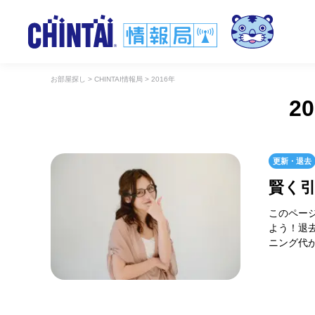
お部屋探し
>
CHINTAI情報局
>
2016年
2
更新・退去
賢く
このペー
よう！退
ニング代