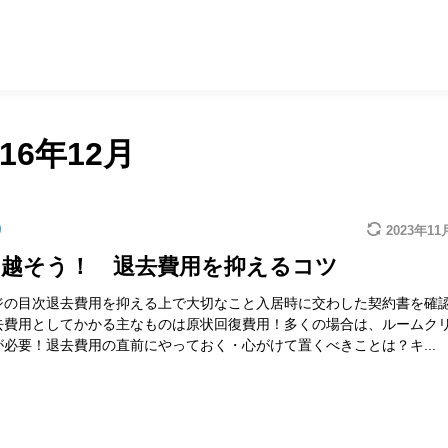
016年12月
2023年11
引越そう！ 退去費用を抑えるコツ
ジの目次退去費用を抑える上で大切なこと入居時に交わした契約書を確
去費用としてかかる主なものは原状回復費用！多くの場合は、ルームク
が必要！退去費用の直前にやっておく・心がけて置くべきことは？キ...