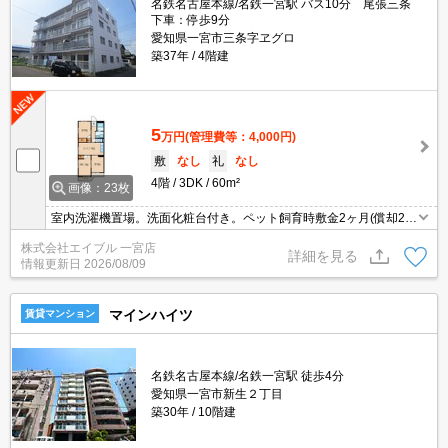
名鉄名古屋本線/名鉄一宮駅 バス10分 尾張三条
下車：停歩9分
愛知県一宮市三条字ヱグロ
築37年
4階建
5
万円
(管理費等：4,000円)
敷
なし
礼
なし
4階
3DK
60m²
画像：23枚
室内洗濯機置場。洗面化粧台付き。ペット飼育時敷金2ヶ月(償却2ヶ
月)。
株式会社エイブル 一宮店
詳細を見る
情報更新日
2026/08/09
マインハイツ
賃貸マンション
名鉄名古屋本線/名鉄一宮駅 徒歩4分
愛知県一宮市新生２丁目
築30年
10階建