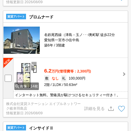
情報更新日
2026/08/09
プロムナード
賃貸アパート
名鉄尾西線（津島－玉ノ･･･/奥町駅 徒歩22分
愛知県一宮市小信中島
築6年
3階建
6.2
万円
(管理費等：2,300円)
敷
なし
礼
100,000円
2階
1LDK
50.63m²
画像：14枚
インターネット無料。警備員が駆けつけるセキュリティー付き！。
株式会社賃貸ステーション エイブルネットワー
詳細を見る
ク岐阜羽島店
情報更新日
2026/08/09
インサイドⅡ
賃貸アパート