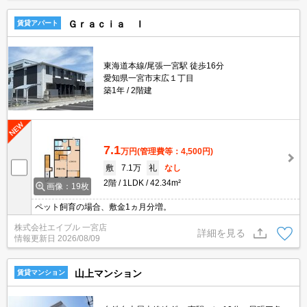
Ｇｒａｃｉａ Ｉ
賃貸アパート
東海道本線/尾張一宮駅 徒歩16分
愛知県一宮市末広１丁目
築1年
2階建
7.1
万円
(管理費等：4,500円)
敷
7.1万
礼
なし
2階
1LDK
42.34m²
画像：19枚
ペット飼育の場合、敷金1ヵ月分増。
株式会社エイブル 一宮店
詳細を見る
情報更新日
2026/08/09
山上マンション
賃貸マンション