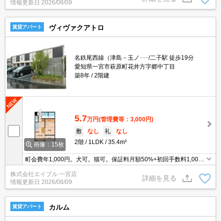
情報更新日
2026/08/09
ヴィヴァクアトロ
賃貸アパート
名鉄尾西線（津島－玉ノ･･･/二子駅 徒歩19分
愛知県一宮市萩原町花井方字郷中丁目
築8年
2階建
5.7
万円
(管理費等：3,000円)
敷
なし
礼
なし
2階
1LDK
35.4m²
画像：15枚
町会費年1,000円。犬可。猫可。保証料月額50%+初回手数料1,000
円。ペット飼育の場合、修繕費45,600円増。
株式会社エイブル 一宮店
詳細を見る
情報更新日
2026/08/09
カルム
賃貸アパート