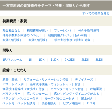
一宮市周辺の賃貸物件をテーマ・特集・間取りから探す
すべての特集を見る
初期費用・家賃
敷金礼金なし
初期費用が安い
フリーレント
仲介手数料無料
仲介手数料が家賃の55%以下
初期費用クレジット払い可能
家賃3万円以下
家賃5万円以下
学生割引制度（学割）対象
間取り
1R/ワンルーム
1K
1DK
1LDK
2K/2DK
2LDK
3LDK
設備・こだわり
新築・築浅
リフォーム・リノベーション済み
デザイナーズ
バス・トイレ別
温水洗浄便座（ウォシュレット）付き
食器洗浄乾燥機（食洗機）付き
カウンターキッチン付き
収納重視
バリアフリー
広いワンルーム
広いリビング・ダイニングがある
ベランダ・バルコニー付き
ルーフバルコニー付き
屋上付き
ペット可・ペット相談可
楽器相談可
ピアノ相談可
DIY可