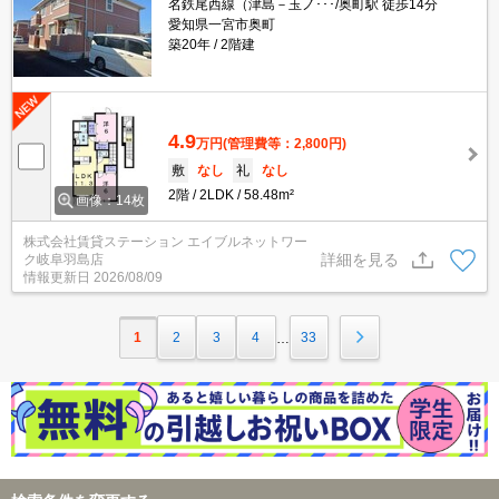
名鉄尾西線（津島－玉ノ･･･/奥町駅 徒歩14分
愛知県一宮市奥町
築20年
2階建
4.9
万円
(管理費等：2,800円)
敷
なし
礼
なし
2階
2LDK
58.48m²
画像：14枚
株式会社賃貸ステーション エイブルネットワー
詳細を見る
ク岐阜羽島店
情報更新日
2026/08/09
1
2
3
4
33
…