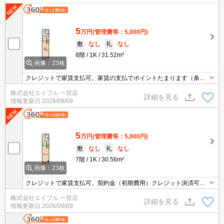
5
万円
(管理費等：5,000円)
敷
なし
礼
なし
8階
1K
31.52m²
画像：23枚
クレジットで家賃支払可。家賃の支払でポイントたまります（条件
あり）。保証委託料（賃料総額に対し、初回額50％、月額2％）。
株式会社エイブル 一宮店
詳細を見る
情報更新日
2026/08/09
5
万円
(管理費等：5,000円)
敷
なし
礼
なし
7階
1K
30.56m²
画像：23枚
クレジットで家賃支払可。契約金（初期費用）クレジット決済可。
コンビニへ80m。ドラッグストアへ250m。スーパーへ623m。保証
株式会社エイブル 一宮店
委託料（賃料総額に対し、初回額50％、月額2％）。
詳細を見る
情報更新日
2026/08/09