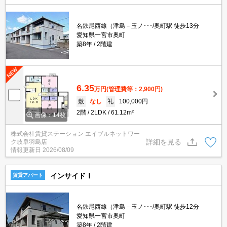
名鉄尾西線（津島－玉ノ･･･/奥町駅 徒歩13分
愛知県一宮市奥町
築8年
2階建
6.35
万円
(管理費等：2,900円)
敷
なし
礼
100,000円
2階
2LDK
61.12m²
画像：14枚
株式会社賃貸ステーション エイブルネットワー
詳細を見る
ク岐阜羽島店
情報更新日
2026/08/09
インサイドⅠ
賃貸アパート
名鉄尾西線（津島－玉ノ･･･/奥町駅 徒歩12分
愛知県一宮市奥町
築8年
2階建