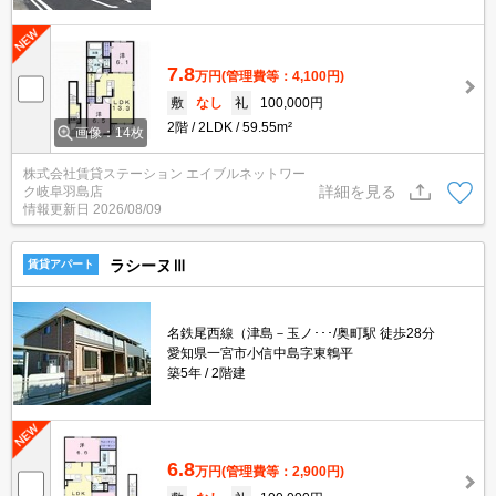
7.8
万円
(管理費等：4,100円)
敷
なし
礼
100,000円
2階
2LDK
59.55m²
画像：14枚
株式会社賃貸ステーション エイブルネットワー
詳細を見る
ク岐阜羽島店
情報更新日
2026/08/09
ラシーヌⅢ
賃貸アパート
名鉄尾西線（津島－玉ノ･･･/奥町駅 徒歩28分
愛知県一宮市小信中島字東鵯平
築5年
2階建
6.8
万円
(管理費等：2,900円)