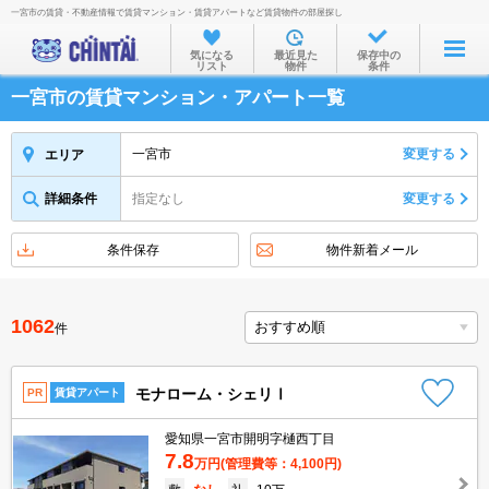
一宮市の賃貸・不動産情報で賃貸マンション・賃貸アパートなど賃貸物件の部屋探し
お部屋を探す
気になる
最近見た
保存中の
リスト
物件
条件
沿線・駅から
一宮市の賃貸マンション・アパート一覧
住所から
家賃相場から
一宮市
変更する
エリア
通勤通学時間から
詳細条件
指定なし
変更する
物件特集から
条件保存
物件新着メール
不動産会社から
TOP
1062
件
モナローム・シェリⅠ
PR
賃貸アパート
愛知県一宮市開明字樋西丁目
7.8
万円
(管理費等：4,100円)