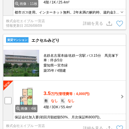
4階
1K
25.4m²
画像：11枚
都市ガス使用。インターネット無料。2年未満の解約時、違約金35,
000円発生。
株式会社エイブル 一宮店
詳細を見る
情報更新日
2026/08/09
エクセルみどり
賃貸マンション
名鉄名古屋本線/名鉄一宮駅 バス15分 馬見塚下
車：停歩5分
愛知県一宮市緑
築35年
4階建
3.5
万円
(管理費等：4,000円)
敷
なし
礼
なし
4階
3DK
55.4m²
画像：4枚
保証会社加入要(初回月額総額50%、月次保証料800円)。
株式会社エイブル 一宮店
詳細を見る