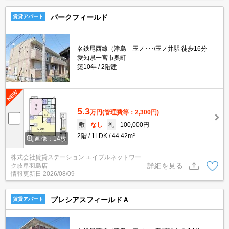
パークフィールド
賃貸アパート
名鉄尾西線（津島－玉ノ･･･/玉ノ井駅 徒歩16分
愛知県一宮市奥町
築10年
2階建
5.3
万円
(管理費等：2,300円)
敷
なし
礼
100,000円
2階
1LDK
44.42m²
画像：14枚
株式会社賃貸ステーション エイブルネットワー
詳細を見る
ク岐阜羽島店
情報更新日
2026/08/09
プレシアスフィールドＡ
賃貸アパート