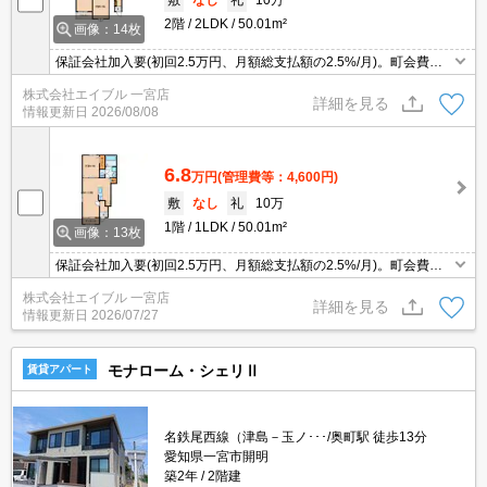
2階
2LDK
50.01m²
画像：14枚
保証会社加入要(初回2.5万円、月額総支払額の2.5%/月)。町会費月3
50円。サポートシステム加入要1,980円/月。
株式会社エイブル 一宮店
詳細を見る
情報更新日
2026/08/08
6.8
万円
(管理費等：4,600円)
敷
なし
礼
10万
1階
1LDK
50.01m²
画像：13枚
保証会社加入要(初回2.5万円、月額総支払額の2.5%/月)。町会費月3
50円。サポートシステム加入要1,980円/月。
株式会社エイブル 一宮店
詳細を見る
情報更新日
2026/07/27
モナローム・シェリⅡ
賃貸アパート
名鉄尾西線（津島－玉ノ･･･/奥町駅 徒歩13分
愛知県一宮市開明
築2年
2階建