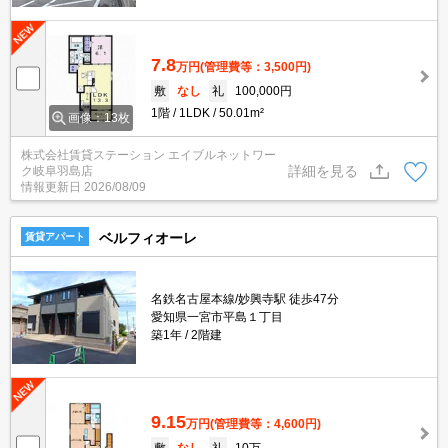
7.8
万円
(管理費等：3,500円)
敷
なし
礼
100,000円
1階
1LDK
50.01m²
画像：13枚
株式会社賃貸ステーション エイブルネットワー
詳細を見る
ク岐阜羽島店
情報更新日
2026/08/09
ベルフィオーレ
賃貸アパート
名鉄名古屋本線/妙興寺駅 徒歩47分
愛知県一宮市平島１丁目
築1年
2階建
9.15
万円
(管理費等：4,600円)
敷
なし
礼
10万