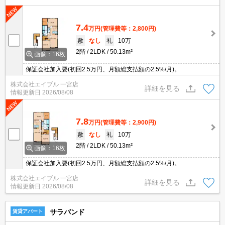
7.4
万円
(管理費等：2,800円)
敷
なし
礼
10万
2階
2LDK
50.13m²
画像：16枚
保証会社加入要(初回2.5万円、月額総支払額の2.5%/月)。
株式会社エイブル 一宮店
詳細を見る
情報更新日
2026/08/08
7.8
万円
(管理費等：2,900円)
敷
なし
礼
10万
2階
2LDK
50.13m²
画像：16枚
保証会社加入要(初回2.5万円、月額総支払額の2.5%/月)。
株式会社エイブル 一宮店
詳細を見る
情報更新日
2026/08/08
サラバンド
賃貸アパート