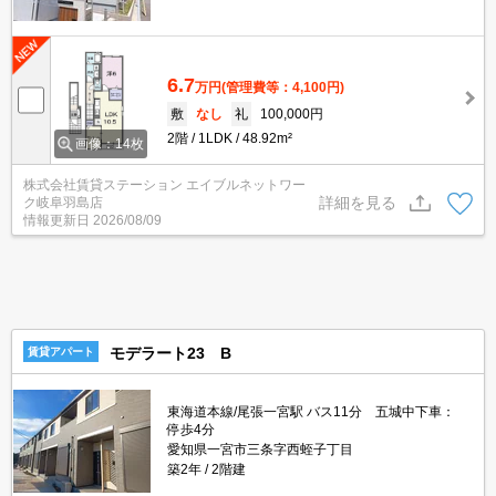
6.7
万円
(管理費等：4,100円)
敷
なし
礼
100,000円
2階
1LDK
48.92m²
画像：14枚
株式会社賃貸ステーション エイブルネットワー
詳細を見る
ク岐阜羽島店
情報更新日
2026/08/09
モデラート23 B
賃貸アパート
東海道本線/尾張一宮駅 バス11分 五城中下車：
停歩4分
愛知県一宮市三条字西蛭子丁目
築2年
2階建