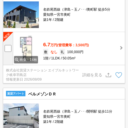
名鉄尾西線（津島－玉ノ･･･/奥町駅 徒歩5分
愛知県一宮市奥町
築1年
2階建
6.7
万円
(管理費等：3,500円)
敷
なし
礼
100,000円
1階
1LDK
50.05m²
画像：14枚
株式会社賃貸ステーション エイブルネットワー
詳細を見る
ク岐阜羽島店
情報更新日
2026/08/09
ベルメゾンＤＲ
賃貸アパート
名鉄尾西線（津島－玉ノ･･･/開明駅 徒歩11分
愛知県一宮市奥町
築1年
2階建