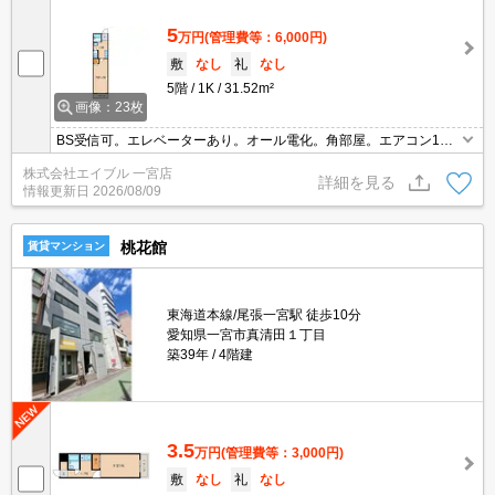
5
万円
(管理費等：6,000円)
敷
なし
礼
なし
5階
1K
31.52m²
画像：23枚
BS受信可。エレベーターあり。オール電化。角部屋。エアコン1基
付き。保証委託料（賃料総額に対し、初回額50％、月額2％）。
株式会社エイブル 一宮店
詳細を見る
情報更新日
2026/08/09
桃花館
賃貸マンション
東海道本線/尾張一宮駅 徒歩10分
愛知県一宮市真清田１丁目
築39年
4階建
3.5
万円
(管理費等：3,000円)
敷
なし
礼
なし