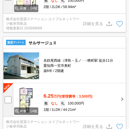
敷
なし
礼
100,000円
2階
2LDK
58.94m²
画像：14枚
株式会社賃貸ステーション エイブルネットワー
詳細を見る
ク岐阜羽島店
情報更新日
2026/08/09
サルサージュⅡ
賃貸アパート
名鉄尾西線（津島－玉ノ･･･/奥町駅 徒歩11分
愛知県一宮市奥町
築6年
2階建
6.25
万円
(管理費等：3,500円)
敷
なし
礼
100,000円
1階
1LDK
44.21m²
画像：14枚
株式会社賃貸ステーション エイブルネットワー
詳細を見る
ク岐阜羽島店