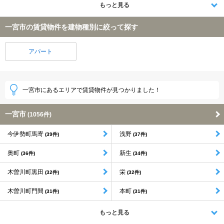
もっと見る
一宮市の賃貸物件を建物種別に絞って探す
アパート
一宮市にあるエリアで賃貸物件が見つかりました！
一宮市
(1056件)
今伊勢町馬寄
浅野
(39件)
(37件)
奥町
新生
(36件)
(34件)
木曽川町黒田
栄
(32件)
(32件)
木曽川町門間
本町
(31件)
(31件)
もっと見る