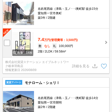
名鉄尾西線（津島－玉ノ･･･/奥町駅 徒歩15分
愛知県一宮市奥町
築3年
2階建
7.4
万円
(管理費等：3,500円)
敷
なし
礼
100,000円
2階
2LDK
59.58m²
画像：14枚
株式会社賃貸ステーション エイブルネットワー
詳細を見る
ク岐阜羽島店
情報更新日
2026/08/09
モナローム・シェリⅠ
賃貸アパート
名鉄尾西線（津島－玉ノ･･･/奥町駅 徒歩14分
愛知県一宮市開明
築2年
2階建