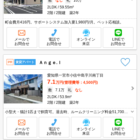
敷
なし
礼
10万
2LDK
59.55m²
2階
2階建 築2年
町会費月416円。サポートシステム加入要1,980円/月。ペット応相談。
メールで
電話で
オンライン
LINEで
お問合せ
お問合せ
来店
お問合せ
Ａｎｇｅ.Ｉ
PR
賃貸アパート
愛知県一宮市小信中島字川南丁目
7.1
万円
(管理費等：4,500円)
敷
7.1万
礼
なし
2LDK
53.9m²
2階
2階建 築2年
小型犬・猫計1匹まで飼育可。退去時、ルームクリーニング料金51,700
円。Wi-Fi無料。
メールで
電話で
オンライン
LINEで
お問合せ
お問合せ
来店
お問合せ