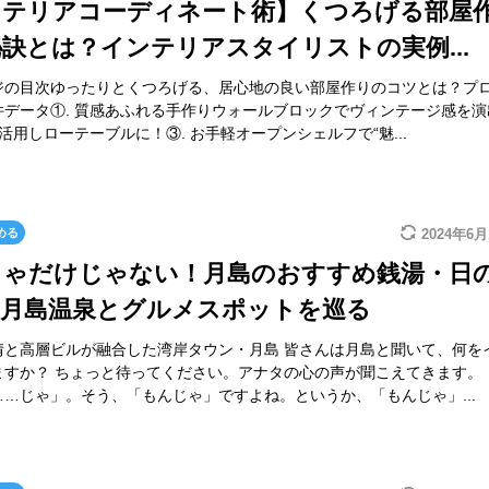
ンテリアコーディネート術】くつろげる部屋
訣とは？インテリアスタイリストの実例...
ジの目次ゆったりとくつろげる、居心地の良い部屋作りのコツとは？プ
件データ①. 質感あふれる手作りウォールブロックでヴィンテージ感を演
を活用しローテーブルに！③. お手軽オープンシェルフで“魅...
める
2024年6月
じゃだけじゃない！月島のおすすめ銭湯・日
、月島温泉とグルメスポットを巡る
情と高層ビルが融合した湾岸タウン・月島 皆さんは月島と聞いて、何を
ますか？ ちょっと待ってください。アナタの心の声が聞こえてきます。
……じゃ」。そう、「もんじゃ」ですよね。というか、「もんじゃ」...