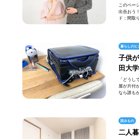
このペー
出合おう
ド：間取
暮らしのヒ
子供
田大
「どうし
屋が片付
なら誰もが
読みもの
二人