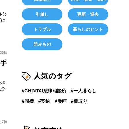
ルな
引越し
更新・退去
では
トラブル
暮らしのヒント
読みもの
30日
・手
人気のタグ
の準
人分
CHINTAI法律相談所
一人暮らし
同棲
契約
漫画
間取り
月7日