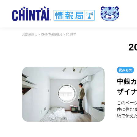
お部屋探し
>
CHINTAI情報局
>
2018年
2
読みもの
中銀
ザイ
このペー
件に住む
紙で伝えた