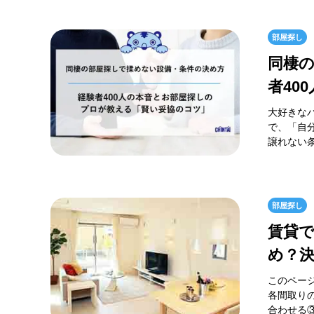
部屋探し
同棲
者40
大好きな
で、「自
譲れない
部屋探し
賃貸
め？
このペー
各間取り
合わせる③