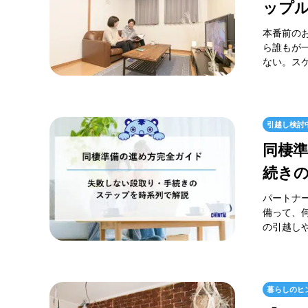
ップ
本番前の
ら誰もが
ない。スケ
引越し検討
同棲
続き
パートナ
備って、
の引越し
暮らしのヒ