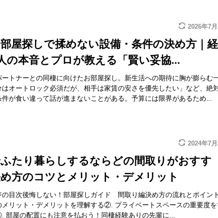
2026年7月
の部屋探しで揉めない設備・条件の決め方｜経
0人の本音とプロが教える「賢い妥協...
パートナーとの同棲に向けたお部屋探し。新生活への期待に胸が膨らむ
分はオートロック必須だが、相手は家賃の安さを優先したい」など、絶
条件が食い違って話が進まないことがある。予算には限界があるため...
2024年7月
でふたり暮らしするならどの間取りがおすす
決め方のコツとメリット・デメリット
ジの目次後悔しない！部屋探しガイド 間取り編決め方の流れとポイント
のメリット・デメリットを理解する②. プライベートスペースの重要度を
. 部屋の配置にも注意を払おう！同棲経験ありの先輩に...