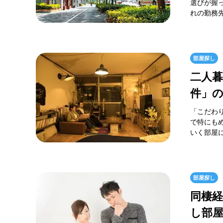
選びが握
れの勤務先
部屋探し
二人
件」の
「こだわ
で特にも
いく部屋に
部屋探し
同棲
し部