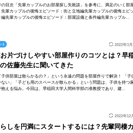
ジの目次「先輩カップルのお部屋探し失敗談」を参考に、満足のいく部
！先輩カップルの後悔エピソード：街と立地編先輩カップルの後悔エピ
り編先輩カップルの後悔エピソード：部屋設備と条件編先輩カップル...
ント
2022年3月
がお片づけしやすい部屋作りのコツとは？早
学の佐藤先生に聞いてきた
て子供部屋は散らかるの？」という永遠の問題を部屋作りで解決！ 「子
かない」「子ども用のスペースが散らかる」という問題は、子供を持つ
抱える悩み。今回は、早稲田大学人間科学部の准教授であり、建...
2022年12
暮らしを円満にスタートするには？先輩同棲