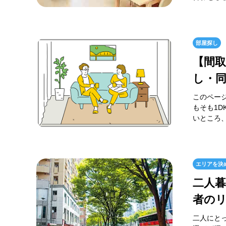
部屋探し
【間取
し・同
このページ
もそも1D
いところ、
エリアを決
二人
者の
二人にと