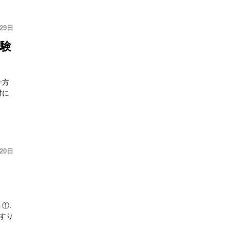
29日
験
一方
対に
20日
①.
すり