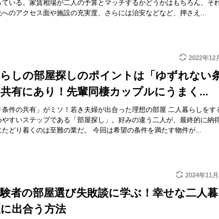
っている。家賃相場が二人の予算とマッチするかどうかはもちろん、そ
へのアクセス面や施設の充実度、さらには治安などなど、押さえ...
2022年12
暮らしの部屋探しのポイントは「ゆずれない
共有にあり！先輩同棲カップルにうまく...
り条件の共有」がミソ！若き夫婦が出合った理想の部屋 二人暮らしをす
めやすいステップである「部屋探し」。好みの違う二人が、最終的に納
たどり着くのは至難の業だ。 今回は希望の条件を満たす物件が...
2024年11
経験者の部屋選び失敗談に学ぶ！幸せな二人暮
屋に出合う方法