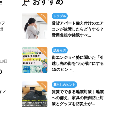
おすすめ
作
トラブル
ロフ
賃貸アパート備え付けのエア
出
コンが故障したらどうする？
費用負担や確認すべ...
読みもの
街エンジョイ勢に聞いた「引
18日
越し先の街を”わが街”にする
15のヒント」
の
暮らしのヒント
イメ
賃貸でできる地震対策｜地震
への備え、家具の転倒防止対
策とグッズを防災士が...