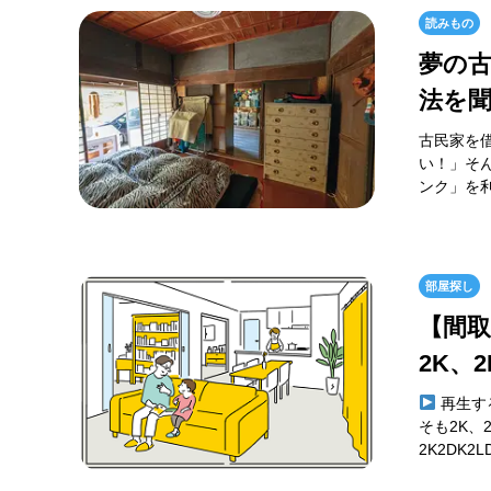
読みもの
夢の
法を
古民家を
い！」そ
ンク」を利
部屋探し
【間
2K、
再生す
そも2K、
2K2DK2L