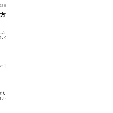
月23日
方
した
舎バ
月23日
そも
イル