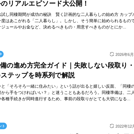
ルのリアルエピソード大公開！
お試し同棲期間が成功の秘訣 賢く計画的な二人暮らしの始め方 カップ
一度はあこがれる「二人暮らし」。しかし、そう簡単に始められるもの
ジュールやお金など、決めるべきもの・用意すべきものがとにか...
中
2026年6月
準備の進め方完全ガイド｜失敗しない段取り
のステップを時系列で解説
ーと「そろそろ一緒に住みたい」という話が出ると嬉しい反面、「同棲
何から手をつければいい？」と迷うこともあるだろう。同棲準備は、二
や各種手続きが同時進行するため、事前の段取りがとても大切になる...
ント
2022年12