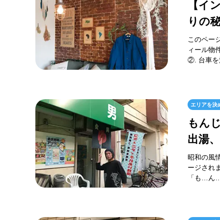
【イ
りの秘
このペー
ィール物
②. 台車
エリアを決
もん
出湯
昭和の風
ージされ
「も…ん