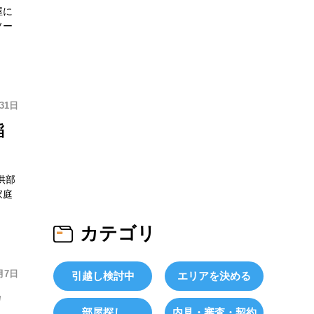
屋に
ソー
31日
稲
供部
家庭
カテゴリ
月7日
引越し検討中
エリアを決める
カ
部屋探し
内見・審査・契約