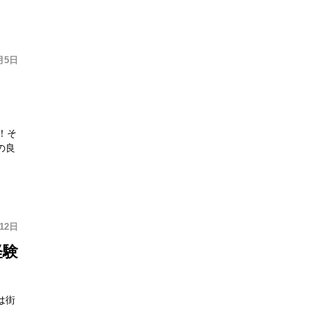
月5日
！そ
の良
12日
経験
は街