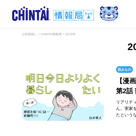
お部屋探し
>
CHINTAI情報局
>
2025年
2
読みもの
【漫
第2話
リアリテ
ん。実家
たというな