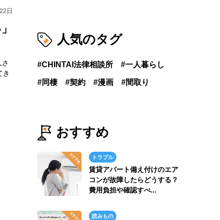
22日
い」
人気のタグ
人さ
CHINTAI法律相談所
一人暮らし
てき
同棲
契約
漫画
間取り
おすすめ
トラブル
賃貸アパート備え付けのエア
コンが故障したらどうする？
費用負担や確認すべ...
読みもの