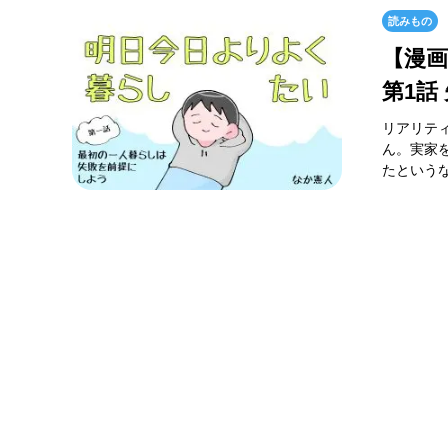
読みもの
【漫
第1話
リアリテ
ん。実家
たというな