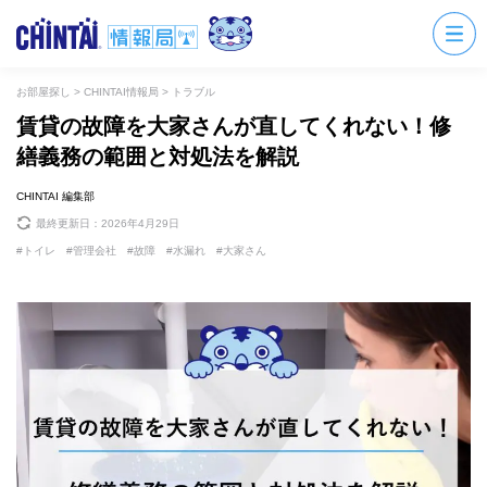
お部屋探し
>
CHINTAI情報局
>
トラブル
賃貸の故障を大家さんが直してくれない！修
繕義務の範囲と対処法を解説
CHINTAI 編集部
最終更新日：
2026年4月29日
トイレ
管理会社
故障
水漏れ
大家さん