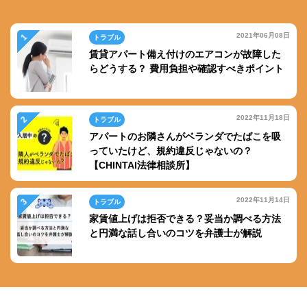
2021年06月08日
トラブル
賃貸アパート備え付けのエアコンが故障した
らどうする？ 費用負担や確認すべきポイント
2022年11月18日
トラブル
アパートのお隣さんがベランダでたばこを吸
っていたけど、規約違反じゃないの？
【CHINTAI法律相談所】
2022年11月14日
トラブル
家賃値上げは拒否できる？妥当か調べる方法
と円満な話し合いのコツを弁護士が解説