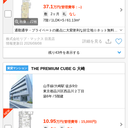
37.1
万円
(管理費等：--)
敷
2ヶ月
礼
なし
7階
1LDK+S
61.13m²
画像：22枚
通勤通学・プライベートの拠点に大変便利な好立地☆ネット無料な
ど設備充実☆ お問合せ物件のほかにもネット非掲載や空き予定など
株式会社リブ・マックス 目黒店
豊富な物件からご紹介いたします。お気軽にお問い合わせください
詳細を見る
情報更新日
2026/08/08
☆
残り43件を表示する
THE PREMIUM CUBE G 大崎
賃貸マンション
山手線/大崎駅 徒歩9分
東京都品川区西品川２丁目
築6年
5階建
10.95
万円
(管理費等：15,000円)