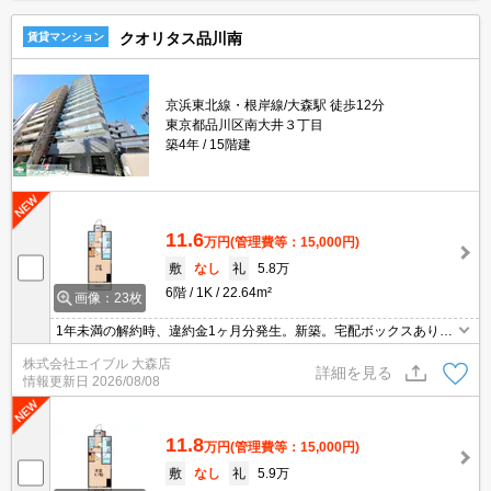
クオリタス品川南
賃貸マンション
京浜東北線・根岸線/大森駅 徒歩12分
東京都品川区南大井３丁目
築4年
15階建
11.6
万円
(管理費等：15,000円)
敷
なし
礼
5.8万
6階
1K
22.64m²
画像：23枚
1年未満の解約時、違約金1ヶ月分発生。新築。宅配ボックスあり。
TVインターホン付き。
株式会社エイブル 大森店
詳細を見る
情報更新日
2026/08/08
11.8
万円
(管理費等：15,000円)
敷
なし
礼
5.9万