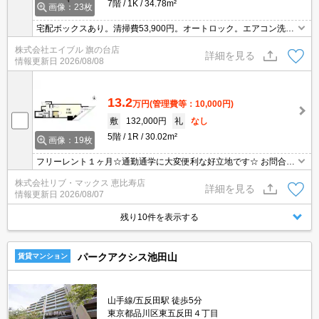
7階
1K
34.78m²
画像：23枚
宅配ボックスあり。清掃費53,900円。オートロック。エアコン洗浄
代16,500円。1年未満の解約時、違約金1ヶ月分発生。消火剤・防災
株式会社エイブル 旗の台店
グッズ代16,500円～。
詳細を見る
情報更新日
2026/08/08
13.2
万円
(管理費等：10,000円)
敷
132,000円
礼
なし
5階
1R
30.02m²
画像：19枚
フリーレント１ヶ月☆通勤通学に大変便利な好立地です☆ お問合せ
物件のほかにもネット非掲載や空き予定など豊富な物件からご紹介
株式会社リブ・マックス 恵比寿店
いたします。お気軽にお問い合わせください☆
詳細を見る
情報更新日
2026/08/07
残り10件を表示する
パークアクシス池田山
賃貸マンション
山手線/五反田駅 徒歩5分
東京都品川区東五反田４丁目