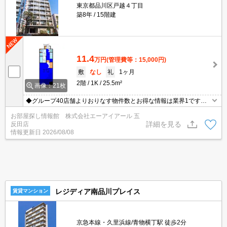
東京都品川区戸越４丁目
築8年
15階建
11.4
万円
(管理費等：15,000円)
敷
なし
礼
1ヶ月
2階
1K
25.5m²
画像：21枚
◆グループ40店舗よりおりなす物件数とお得な情報は業界1です◆
仲介手数料無料物件有◆保証人様不要◆礼金敷金0物件多数有◆お
お部屋探し情報館 株式会社エーアイアール 五
電話ご連絡即ご対応致します◆【0120-772-074】迄！
詳細を見る
反田店
情報更新日
2026/08/08
レジディア南品川プレイス
賃貸マンション
京急本線・久里浜線/青物横丁駅 徒歩2分