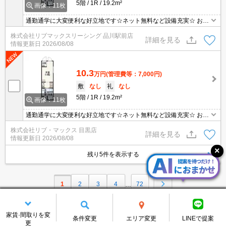
5階
1R
19.2m²
画像：11枚
通勤通学に大変便利な好立地です☆ネット無料など設備充実☆ お問
合せ物件のほかにもネット非掲載や空き予定など豊富な物件からご
株式会社リブマックスリーシング 品川駅前店
紹介いたします。お気軽にお問い合わせください☆
詳細を見る
情報更新日
2026/08/08
10.3
万円
(管理費等：7,000円)
敷
なし
礼
なし
5階
1R
19.2m²
画像：11枚
通勤通学に大変便利な好立地です☆ネット無料など設備充実☆ お問
合せ物件のほかにもネット非掲載や空き予定など豊富な物件からご
株式会社リブ・マックス 目黒店
紹介いたします。お気軽にお問い合わせください☆
詳細を見る
情報更新日
2026/08/08
残り5件を表示する
1
2
3
4
72
…
家賃·間取りを変
条件変更
エリア変更
LINEで提案
更