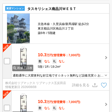
タスキリシェス南品川ＷＥＳＴ
賃貸マンション
京急本線・久里浜線/新馬場駅 徒歩2分
東京都品川区南品川２丁目
築6年
5階建
10.3
万円
(管理費等：7,000円)
敷
なし
礼
なし
5階
1R
19.2m²
画像：11枚
通勤通学に大変便利な好立地です☆ネット無料など設備充実☆ お問
合せ物件のほかにもネット非掲載や空き予定など豊富な物件からご
株式会社リブマックス リブマックス五反田店
紹介いたします。お気軽にお問い合わせください☆
詳細を見る
情報更新日
2026/08/08
10.3
万円
(管理費等：7,000円)
敷
なし
礼
なし