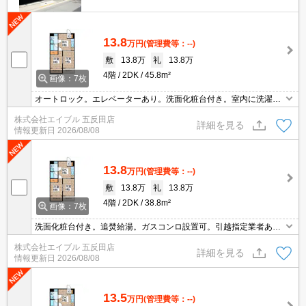
13.8
万円
(管理費等：--)
敷
13.8万
礼
13.8万
4階
2DK
45.8m²
画像：7枚
オートロック。エレベーターあり。洗面化粧台付き。室内に洗濯機
置場あり。追焚給湯。引越指定業者あり。
株式会社エイブル 五反田店
詳細を見る
情報更新日
2026/08/08
13.8
万円
(管理費等：--)
敷
13.8万
礼
13.8万
4階
2DK
38.8m²
画像：7枚
洗面化粧台付き。追焚給湯。ガスコンロ設置可。引越指定業者あ
り。買い物便利。生活環境良好。ぜひお問い合わせください。住環
株式会社エイブル 五反田店
境、あなたの目でお確かめください。あなたの新生活応援しま
詳細を見る
情報更新日
2026/08/08
す！。見逃せませんね！。
13.5
万円
(管理費等：--)