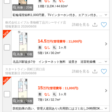
敷
なし
礼
なし
13階
1LDK
44.92m²
画像：20枚
駐輪場登録料1,000円要。TVインターホン付き。エアコン付き。保
証会社加入要(初回月額総額50%、月次月額総額1%)。
株式会社エイブル 青物横丁品川シーサイド店
詳細を見る
情報更新日
2026/08/08
14.5
万円
(管理費等：11,000円)
敷
なし
礼
1ヶ月
5階
1K
30.2m²
画像：30枚
北品川駅徒歩7分 インターネット無料 追焚き 浴室乾燥機 宅
配BOX 3口コンロ WIC
スタートライン 田町三田口店
詳細を見る
情報更新日
2026/08/08
15
万円
(管理費等：11,000円)
敷
なし
礼
1ヶ月
7階
1K
32.7m²
画像：24枚
防犯効果の高い、管理人巡回あり♪共用部にはゴミ出し24時間OK・