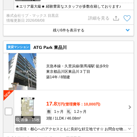
★エリア最大級★ 経験豊富なスタッフが多数在籍しております♪
株式会社リブ・マックス 目黒店
詳細を見る
情報更新日
2026/08/08
残り6件を表示する
ATG Park 東品川
賃貸マンション
京急本線・久里浜線/新馬場駅 徒歩9分
東京都品川区東品川３丁目
築14年
8階建
17.8
万円
(管理費等：10,000円)
敷
1ヶ月
礼
1.2ヶ月
3階
1LDK
46.08m²
画像：15枚
住環境・都心へのアクセスともに良好な好立地です☆ お問合せ物件
のほかにもネット非掲載や空き予定など豊富な物件からご紹介いた