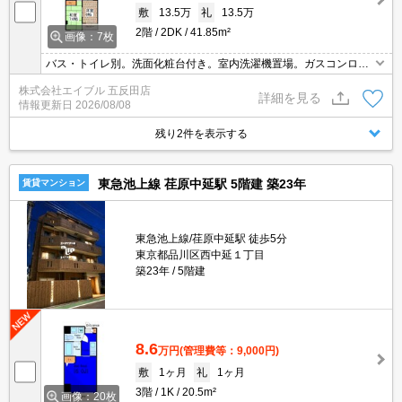
敷
13.5万
礼
13.5万
2階
2DK
41.85m²
画像：7枚
バス・トイレ別。洗面化粧台付き。室内洗濯機置場。ガスコンロ設
置可。引越指定業者あり。定期借家契約です。敷地内防犯カメラ設
株式会社エイブル 五反田店
置。エレベーターあり。安心のオートロック。駐輪場有。見逃せま
詳細を見る
情報更新日
2026/08/08
せんね！。
残り2件を表示する
東急池上線 荏原中延駅 5階建 築23年
賃貸マンション
東急池上線/荏原中延駅 徒歩5分
東京都品川区西中延１丁目
築23年
5階建
8.6
万円
(管理費等：9,000円)
敷
1ヶ月
礼
1ヶ月
3階
1K
20.5m²
画像：20枚