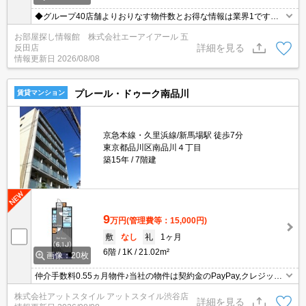
◆グループ40店舗よりおりなす物件数とお得な情報は業界1です◆
仲介手数料無料物件有◆保証人様不要◆礼金敷金0物件多数有◆お
お部屋探し情報館 株式会社エーアイアール 五
電話ご連絡即ご対応致します◆【0120-772-074】迄！
詳細を見る
反田店
情報更新日
2026/08/08
プレール・ドゥーク南品川
賃貸マンション
京急本線・久里浜線/新馬場駅 徒歩7分
東京都品川区南品川４丁目
築15年
7階建
9
万円
(管理費等：15,000円)
敷
なし
礼
1ヶ月
6階
1K
21.02m²
画像：20枚
仲介手数料0.55ヵ月物件♪当社の物件は契約金のPayPay,クレジット
払い可能♪引越業者の料金割引有☆家具家電のレンタル可能♪
株式会社アットスタイル アットスタイル渋谷店
詳細を見る