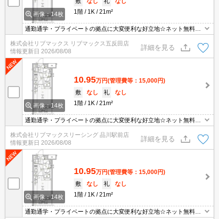
敷
なし
礼
なし
1階
1K
21m²
画像：14枚
通勤通学・プライベートの拠点に大変便利な好立地☆ネット無料等
設備充実☆戸越銀座商店街も徒歩圏☆お問合せ物件のほかネット非
株式会社リブマックス リブマックス五反田店
掲載や空き予定など豊富な物件からご紹介いたします。お気軽にお
詳細を見る
情報更新日
2026/08/08
問い合わせください☆
10.95
万円
(管理費等：15,000円)
敷
なし
礼
なし
1階
1K
21m²
画像：14枚
通勤通学・プライベートの拠点に大変便利な好立地☆ネット無料等
設備充実☆戸越銀座商店街も徒歩圏☆お問合せ物件のほかネット非
株式会社リブマックスリーシング 品川駅前店
掲載や空き予定など豊富な物件からご紹介いたします。お気軽にお
詳細を見る
情報更新日
2026/08/08
問い合わせください☆
10.95
万円
(管理費等：15,000円)
敷
なし
礼
なし
1階
1K
21m²
画像：14枚
通勤通学・プライベートの拠点に大変便利な好立地☆ネット無料等