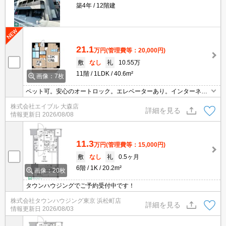
築4年
12階建
21.1
万円
(管理費等：20,000円)
敷
なし
礼
10.55万
11階
1LDK
40.6m²
画像：7枚
ペット可。安心のオートロック。エレベーターあり。インターネッ
ト無料。敷金・礼金に注目。買い物便利。生活環境良好。ぜひお問
株式会社エイブル 大森店
い合わせください。住環境、あなたの目でお確かめください。見逃
詳細を見る
情報更新日
2026/08/08
せませんね！。
11.3
万円
(管理費等：15,000円)
敷
なし
礼
0.5ヶ月
6階
1K
20.2m²
画像：20枚
タウンハウジングでご予約受付中です！
株式会社タウンハウジング東京 浜松町店
詳細を見る
情報更新日
2026/08/03