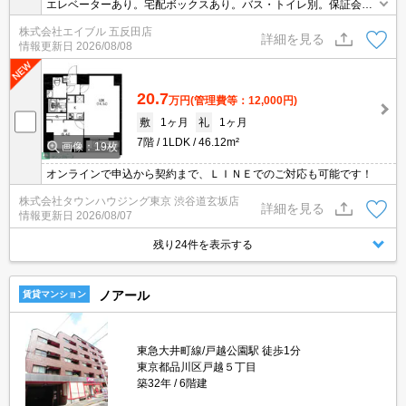
エレベーターあり。宅配ボックスあり。バス・トイレ別。保証会社
加入要(初回月額総額20%、月次月額総額1%)。
株式会社エイブル 五反田店
詳細を見る
情報更新日
2026/08/08
20.7
万円
(管理費等：12,000円)
敷
1ヶ月
礼
1ヶ月
7階
1LDK
46.12m²
画像：19枚
オンラインで申込から契約まで、ＬＩＮＥでのご対応も可能です！
株式会社タウンハウジング東京 渋谷道玄坂店
詳細を見る
情報更新日
2026/08/07
残り24件を表示する
ノアール
賃貸マンション
東急大井町線/戸越公園駅 徒歩1分
東京都品川区戸越５丁目
築32年
6階建