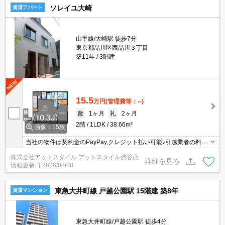
ソレイユ大崎
賃貸アパート
山手線/大崎駅 徒歩7分
東京都品川区西品川３丁目
築11年
3階建
15.5
万円
(管理費等：--)
敷
1ヶ月
礼
2ヶ月
2階
1LDK
38.66m²
画像：15枚
当社の物件は契約金のPayPay,クレジット払い可能♪引越業者の料金
割引有☆家具家電のレンタル可能♪
株式会社アットスタイル アットスタイル渋谷店
詳細を見る
情報更新日
2026/08/08
東急大井町線 戸越公園駅 15階建 築8年
賃貸マンション
東急大井町線/戸越公園駅 徒歩4分