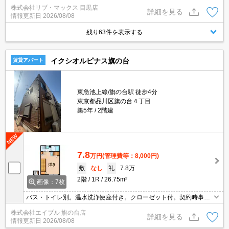
設備充実☆戸越銀座商店街も徒歩圏☆お問合せ物件のほかネット非
株式会社リブ・マックス 目黒店
掲載や空き予定など豊富な物件からご紹介いたします。お気軽にお
詳細を見る
情報更新日
2026/08/08
問い合わせください☆
残り63件を表示する
イクシオルピナス旗の台
賃貸アパート
東急池上線/旗の台駅 徒歩4分
東京都品川区旗の台４丁目
築5年
2階建
7.8
万円
(管理費等：8,000円)
敷
なし
礼
7.8万
2階
1R
26.75m²
画像：7枚
バス・トイレ別。温水洗浄便座付き。クローゼット付。契約時事務
手数料5,500円。1年未満の解約時、違約金1ヶ月分発生。退去時、
株式会社エイブル 旗の台店
ルームクリーニング費用は実費でご負担願います。
詳細を見る
情報更新日
2026/08/08