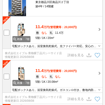
東京都品川区南品川２丁目
築4年
14階建
11.4
万円
(管理費等：20,000円)
敷
なし
礼
11.4万
5階
1K
20m²
画像：7枚
宅配ボックスあり。浴室換気乾燥式。光ファイバー対応。安心のオ
ートロック。24時間ゴミ出し可。システムキッチン。バイク置き場
株式会社エイブル 青物横丁品川シーサイド店
あり。駐輪場有。あなたの新生活応援します！。敷金なし。見逃せ
詳細を見る
情報更新日
2026/08/08
ませんね！。
11.4
万円
(管理費等：20,000円)
敷
なし
礼
なし
5階
1K
20.08m²
画像：7枚
宅配ボックスあり。浴室換気乾燥式。ガスコンロ付き。敷地内防犯
カメラ設置。エレベーターあり。独立洗面台。クローゼット付。南
株式会社エイブル 青物横丁品川シーサイド店
向き。賃貸保証加入要。(月1,000円)。
詳細を見る
情報更新日
2026/08/08