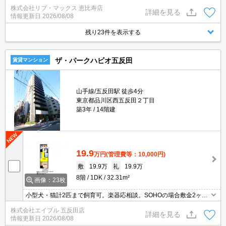
宅配ボックスなどが揃っております♪セキュリティ面は、オートロッ
株式会社リブ・マックス 恵比寿店
ク・TVインターホンなどを設置しているので安全面でも優れており
詳細を見る
情報更新日
2026/08/08
ます♪室内設備は洗面所独立・浴室乾燥機など充実した設備を備え付
けています♪駅まで徒歩15分に立地する物件です(^^)
残り23件を表示する
ザ・パークハビオ五反田
賃貸マンション
山手線/五反田駅 徒歩4分
東京都品川区西五反田２丁目
築3年
14階建
19.9
万円
(管理費等：10,000円)
敷
19.9万
礼
19.9万
8階
1DK
32.31m²
画像：23枚
小型犬・猫計2匹まで飼育可。楽器応相談。SOHOの場合敷金2ヶ
月。退去時の清掃費実費。オートロック。宅配ボックスあり。イン
株式会社エイブル 五反田店
ターネット無料。システムキッチン。追い焚き機能付きバス。温水
詳細を見る
情報更新日
2026/08/08
洗浄便座付き。