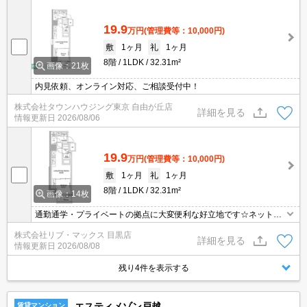
19.9
万円
(管理費等：10,000円)
敷
1ヶ月
礼
1ヶ月
8階
1LDK
32.31m²
画像：21枚
内見依頼、オンライン対応、ご相談受付中！
株式会社タウンハウジング東京 自由が丘店
詳細を見る
情報更新日
2026/08/06
19.9
万円
(管理費等：10,000円)
敷
1ヶ月
礼
1ヶ月
8階
1LDK
32.31m²
画像：14枚
通勤通学・プライベートの拠点に大変便利な好立地です☆ネット無
料など設備充実☆ 初期費用クレジット支払可能！オンライン内覧・
株式会社リブ・マックス 目黒店
オンライン契約等弊社に一度も来店せずとも問題ありません♪弊社で
詳細を見る
情報更新日
2026/08/08
はネットに掲載されている物件は全てご紹介可能になりますので気
になる物件は全て申し付けください★
残り4件を表示する
エスティメゾン戸越
賃貸マンション