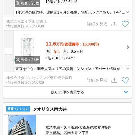
10階
1K
22.64m²
画像：23枚
1年未満の解約時、違約金1ヶ月分発生。宅配ボックスあり。TVイン
ターホン付き。保証会社加入要(初回、賃料の30%、更新保証料15,0
株式会社エイブル 大森店
00円)。
詳細を見る
情報更新日
2026/08/08
11.6
万円
(管理費等：15,000円)
敷
なし
礼
0.5ヶ月
6階
1K
22.64m²
画像：27枚
東京を中心に関東人気エリアの賃貸マンション・アパート情報が豊
富！ 直営140店舗以上の 独自のネットワークで最適なマンション・
株式会社タウンハウジング東京 芝公園店
アパートをお探しします！
詳細を見る
情報更新日
2026/07/29
残り15件を表示する
クオリタス南大井
賃貸マンション
京急本線・久里浜線/大森海岸駅 徒歩8分
東京都品川区南大井２丁目