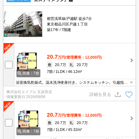
都営浅草線/戸越駅 徒歩7分
東京都品川区戸越１丁目
築17年
7階建
20.7
万円
(管理費等：12,000円)
敷
20.7万
礼
20.7万
7階
1LDK
46.12m²
画像：7枚
浴室換気乾燥式。温水洗浄便座付き。システムキッチン。引越指定
業者あり。
株式会社エイブル 五反田店
詳細を見る
情報更新日
2026/08/08
20.7
万円
(管理費等：12,000円)
敷
20.7万
礼
20.7万
7階
1LDK
45.32m²
画像：7枚