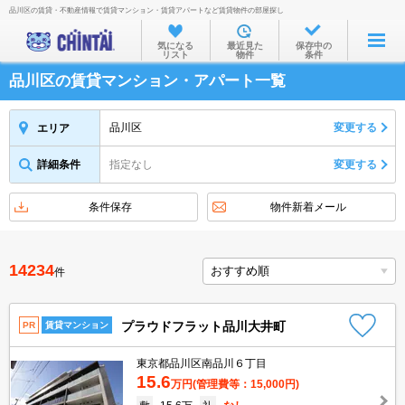
品川区の賃貸・不動産情報で賃貸マンション・賃貸アパートなど賃貸物件の部屋探し
お部屋を探す
気になる
最近見た
保存中の
リスト
物件
条件
沿線・駅から
品川区の賃貸マンション・アパート一覧
住所から
家賃相場から
品川区
変更する
エリア
通勤通学時間から
詳細条件
指定なし
変更する
物件特集から
条件保存
物件新着メール
不動産会社から
TOP
14234
件
プラウドフラット品川大井町
PR
賃貸マンション
東京都品川区南品川６丁目
15.6
万円
(管理費等：15,000円)