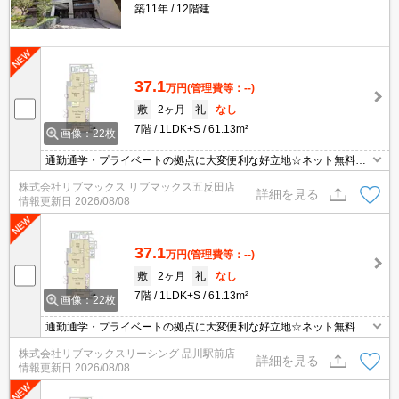
築11年
12階建
37.1
万円
(管理費等：--)
敷
2ヶ月
礼
なし
7階
1LDK+S
61.13m²
画像：22枚
通勤通学・プライベートの拠点に大変便利な好立地☆ネット無料な
ど設備充実☆ お問合せ物件のほかにもネット非掲載や空き予定など
株式会社リブマックス リブマックス五反田店
豊富な物件からご紹介いたします。お気軽にお問い合わせください
詳細を見る
情報更新日
2026/08/08
☆
37.1
万円
(管理費等：--)
敷
2ヶ月
礼
なし
7階
1LDK+S
61.13m²
画像：22枚
通勤通学・プライベートの拠点に大変便利な好立地☆ネット無料な
ど設備充実☆ お問合せ物件のほかにもネット非掲載や空き予定など
株式会社リブマックスリーシング 品川駅前店
豊富な物件からご紹介いたします。お気軽にお問い合わせください
詳細を見る
情報更新日
2026/08/08
☆