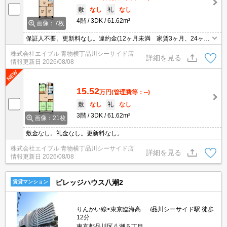
敷
なし
礼
なし
4階
3DK
61.62m²
画像：7枚
保証人不要。更新料なし。違約金(12ヶ月未満 家賃3ヶ月、24ヶ月
未満 家賃2ヶ月)。
株式会社エイブル 青物横丁品川シーサイド店
詳細を見る
情報更新日
2026/08/08
15.52
万円
(管理費等：--)
敷
なし
礼
なし
3階
3DK
61.62m²
画像：21枚
敷金なし。礼金なし。更新料なし。
株式会社エイブル 青物横丁品川シーサイド店
詳細を見る
情報更新日
2026/08/08
ビレッジハウス八潮2
賃貸マンション
りんかい線<東京臨海高･･･/品川シーサイド駅 徒歩
12分
東京都品川区八潮５丁目