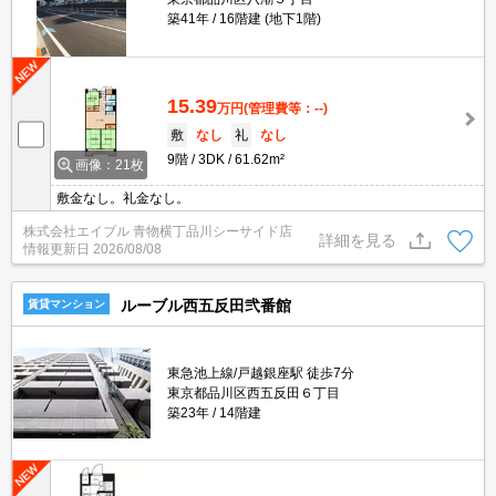
築41年
16階建 (地下1階)
15.39
万円
(管理費等：--)
敷
なし
礼
なし
9階
3DK
61.62m²
画像：21枚
敷金なし。礼金なし。
株式会社エイブル 青物横丁品川シーサイド店
詳細を見る
情報更新日
2026/08/08
ルーブル西五反田弐番館
賃貸マンション
東急池上線/戸越銀座駅 徒歩7分
東京都品川区西五反田６丁目
築23年
14階建