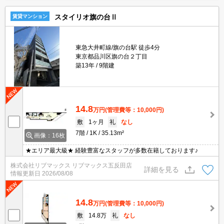
スタイリオ旗の台Ⅱ
賃貸マンション
東急大井町線/旗の台駅 徒歩4分
東京都品川区旗の台２丁目
築13年
9階建
14.8
万円
(管理費等：10,000円)
敷
1ヶ月
礼
なし
7階
1K
35.13m²
画像：16枚
★エリア最大級★ 経験豊富なスタッフが多数在籍しております♪
株式会社リブマックス リブマックス五反田店
詳細を見る
情報更新日
2026/08/08
14.8
万円
(管理費等：10,000円)
敷
14.8万
礼
なし