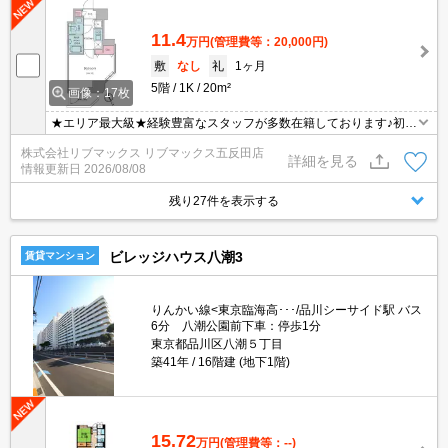
11.4
万円
(管理費等：20,000円)
敷
なし
礼
1ヶ月
5階
1K
20m²
画像：17枚
★エリア最大級★経験豊富なスタッフが多数在籍しております♪初期
費用クレジット支払可能！オンライン内覧・オンライン契約等弊社
株式会社リブマックス リブマックス五反田店
に一度も来店せずとも問題ありません♪弊社ではネットに掲載されて
詳細を見る
情報更新日
2026/08/08
いる物件は全てご紹介可能になりますので気になる物件は全て申し
付けください★
残り27件を表示する
ビレッジハウス八潮3
賃貸マンション
りんかい線<東京臨海高･･･/品川シーサイド駅 バス
6分 八潮公園前下車：停歩1分
東京都品川区八潮５丁目
築41年
16階建 (地下1階)
15.72
万円
(管理費等：--)