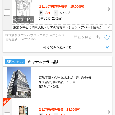
11.3
万円
(管理費等：15,000円)
敷
なし
礼
0.5ヶ月
6階
1K
20.2m²
画像：19枚
東京を中心に関東人気エリアの賃貸マンション・アパート情報が豊
富！ 直営140店舗以上の 独自のネットワークで最適なマンション・
株式会社タウンハウジング東京 自由が丘店
アパートをお探しします！
詳細を見る
情報更新日
2026/08/06
残り40件を表示する
キャナルテラス品川
賃貸マンション
京急本線・久里浜線/北品川駅 徒歩7分
東京都品川区東品川１丁目
築8年
14階建
21
万円
(管理費等：14,000円)