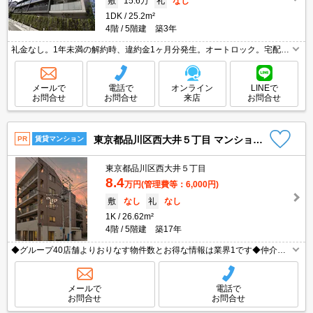
敷
15.6万
礼
なし
1DK
25.2m²
4階
5階建 築3年
礼金なし。1年未満の解約時、違約金1ヶ月分発生。オートロック。宅配ボ
ックスあり。浴室換気乾燥式。システムキッチン。洗面化粧台付き。清掃
費実費。
メールで
電話で
オンライン
LINEで
お問合せ
お問合せ
来店
お問合せ
東京都品川区西大井５丁目 マンション 4階
PR
賃貸マンション
東京都品川区西大井５丁目
8.4
万円
(管理費等：6,000円)
敷
なし
礼
なし
1K
26.62m²
4階
5階建 築17年
◆グループ40店舗よりおりなす物件数とお得な情報は業界1です◆仲介手
数料無料物件有◆保証人様不要◆礼金敷金0物件多数有◆お電話ご連絡即
ご対応致します◆【0120-772-074】迄！
メールで
電話で
お問合せ
お問合せ