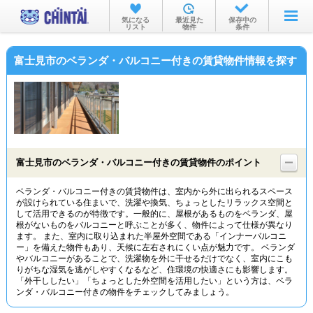
お部屋を探す
気になる
最近見た
保存中の
リスト
物件
条件
沿線・駅から
富士見市のベランダ・バルコニー付きの賃貸物件情報を探す
住所から
家賃相場から
通勤通学時間から
物件特集から
富士見市のベランダ・バルコニー付きの賃貸物件のポイント
不動産会社から
ベランダ・バルコニー付きの賃貸物件は、室内から外に出られるスペース
が設けられている住まいで、洗濯や換気、ちょっとしたリラックス空間と
TOP
して活用できるのが特徴です。一般的に、屋根があるものをベランダ、屋
根がないものをバルコニーと呼ぶことが多く、物件によって仕様が異なり
ます。 また、室内に取り込まれた半屋外空間である「インナーバルコニ
ー」を備えた物件もあり、天候に左右されにくい点が魅力です。 ベランダ
やバルコニーがあることで、洗濯物を外に干せるだけでなく、室内にこも
りがちな湿気を逃がしやすくなるなど、住環境の快適さにも影響します。
「外干ししたい」「ちょっとした外空間を活用したい」という方は、ベラ
ンダ・バルコニー付きの物件をチェックしてみましょう。