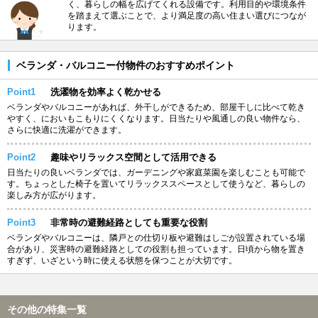
く、暮らしの幅を広げてくれる設備です。利用目的や環境条件
を踏まえて選ぶことで、より満足度の高い住まい選びにつなが
ります。
ベランダ・バルコニー付物件のおすすめポイント
Point1
洗濯物を効率よく乾かせる
ベランダやバルコニーがあれば、外干しができるため、部屋干しに比べて乾き
やすく、においもこもりにくくなります。日当たりや風通しの良い物件なら、
さらに快適に洗濯ができます。
Point2
趣味やリラックス空間として活用できる
日当たりの良いベランダでは、ガーデニングや家庭菜園を楽しむことも可能で
す。ちょっとした椅子を置いてリラックススペースとして使うなど、暮らしの
楽しみ方が広がります。
Point3
非常時の避難経路としても重要な役割
ベランダやバルコニーは、隣戸との仕切り板や避難はしごが設置されている場
合があり、災害時の避難経路としての役割も担っています。日頃から物を置き
すぎず、いざという時に使える状態を保つことが大切です。
その他の特集一覧