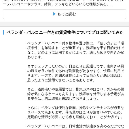
ーフバルコニーやテラス、縁側、デッキなどいろいろな種類がある。...
もっと読む
ベランダ・バルコニー付きの賃貸物件についてプロに聞いてみた
ベランダ・バルコニー付き物件を選ぶ際は、「使い方」と「環
境条件」を確認することが重要です。洗濯物を干す目的だけで
なく、どのように活用するかによって、適した広さや向きが変
わります。
まずチェックしたいのが、日当たりと風通しです。南向きや風
の通りが良い物件であれば洗濯物が乾きやすく、快適に利用で
きます。一方で、周囲の建物によって日当たりが悪い場合は、
思ったように活用できないこともあります。
また、道路沿いや低層階では、排気ガスやほこり、外からの視
線が気になるケースもあります。洗濯物を外干しする予定があ
る場合は、周辺環境も確認しておきましょう。
さらに、ベランダは便利な反面、掃除やメンテナンスが必要な
スペースでもあります。落ち葉やほこりが溜まりやすいため、
定期的な清掃が必要になる点も理解しておくことが大切です。
ベランダ・バルコニーは、日常生活の快適さを高めるだけでな