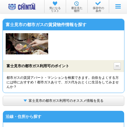
お部屋を探す
気になる
最近見た
保存中の
リスト
物件
条件
沿線・駅から
富士見市の都市ガスの賃貸物件情報を探す
住所から
家賃相場から
通勤通学時間から
物件特集から
富士見市の都市ガス利用可のポイント
不動産会社から
都市ガスの賃貸アパート・マンションを検索できます。自炊をよくする方
には特におすすめ！都市ガスありで、ガス代をおとくに生活をしてみませ
TOP
んか？
富士見市の都市ガス利用可のオススメ情報を見る
沿線・住所から探す