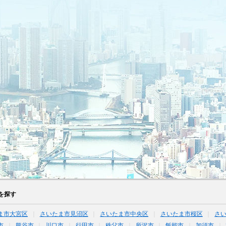
を探す
ま市大宮区
さいたま市見沼区
さいたま市中央区
さいたま市桜区
さ
市
熊谷市
川口市
行田市
秩父市
所沢市
飯能市
加須市