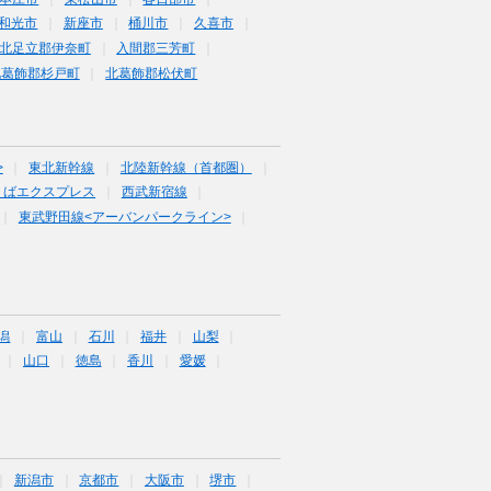
和光市
新座市
桶川市
久喜市
北足立郡伊奈町
入間郡三芳町
北葛飾郡杉戸町
北葛飾郡松伏町
>
東北新幹線
北陸新幹線（首都圏）
くばエクスプレス
西武新宿線
東武野田線<アーバンパークライン>
潟
富山
石川
福井
山梨
山口
徳島
香川
愛媛
新潟市
京都市
大阪市
堺市