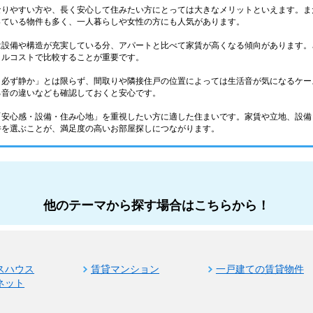
なりやすい方や、長く安心して住みたい方にとっては大きなメリットといえます。ま
っている物件も多く、一人暮らしや女性の方にも人気があります。
は設備や構造が充実している分、アパートと比べて家賃が高くなる傾向があります。
タルコストで比較することが重要です。
＝必ず静か」とは限らず、間取りや隣接住戸の位置によっては生活音が気になるケー
る音の違いなども確認しておくと安心です。
「安心感・設備・住み心地」を重視したい方に適した住まいです。家賃や立地、設備
件を選ぶことが、満足度の高いお部屋探しにつながります。
他のテーマから探す場合はこちらから！
スハウス
賃貸マンション
一戸建ての賃貸物件
ネット