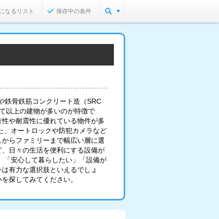
になるリスト
保存中の条件
や鉄骨鉄筋コンクリート造（SRC
建て以上の建物が多いのが特徴で
音性や耐震性に優れている物件が多
た、オートロックや防犯カメラなど
しからファミリーまで幅広い層に選
ど、日々の生活を便利にする設備が
」「安心して暮らしたい」「設備が
ンは有力な選択肢といえるでしょ
いを探してみてください。