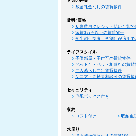
人気の特集
敷金礼金なしの賃貸物件
賃料･価格
初期費用クレジット払い可能の
家賃3万円以下の賃貸物件
学生割引制度（学割）が適用で
ライフスタイル
子供部屋・子供可の賃貸物件
ペット可・ペット相談可の賃貸
二人暮らし向け賃貸物件
シニア・高齢者相談可の賃貸物
セキュリティ
宅配ボックス付き
収納
ロフト付き
収納重
水周り
温水洗浄便座付きの賃貸物件