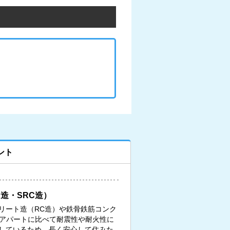
ント
造・SRC造）
リート造（RC造）や鉄骨鉄筋コンク
、アパートに比べて耐震性や耐火性に
しているため、長く安心して住みた