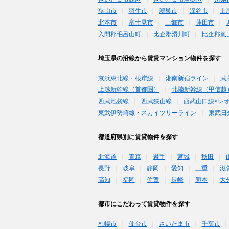
狭山市
羽生市
鴻巣市
深谷市
上
北本市
富士見市
三郷市
蓮田市
入間郡毛呂山町
比企郡滑川町
比企郡嵐
埼玉県の沿線から賃貸マンション物件を探す
京浜東北線・根岸線
湘南新宿ライン
武
上越新幹線（首都圏）
北陸新幹線（甲信越
西武池袋線
西武狭山線
西武山口線<レ
東武伊勢崎線・スカイツリーライン
東武日
都道府県別に賃貸物件を探す
北海道
青森
岩手
宮城
秋田
長野
岐阜
静岡
愛知
三重
滋
高知
福岡
佐賀
長崎
熊本
大
都市にこだわって賃貸物件を探す
札幌市
仙台市
さいたま市
千葉市