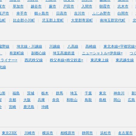
尾市
草加市
越谷市
蕨市
戸田市
入間市
朝霞市
志木市
坂戸市
幸手市
鶴ヶ島市
日高市
吉川市
ふじみ野市
白岡市
山町
比企郡小川町
児玉郡上里町
大里郡寄居町
南埼玉郡宮代町
蔵野線
埼京線・川越線
川越線
八高線
高崎線
東北本線<宇都宮線
）
有楽町線
副都心線
埼玉高速鉄道
ニューシャトル<伊奈線>
つ
オライナー>
西武秩父線
秩父本線<秩父鉄道>
東武東上線
東武越生線
光線
山形
福島
茨城
栃木
群馬
埼玉
千葉
東京
神奈川
新
賀
京都
大阪
兵庫
奈良
和歌山
鳥取
島根
岡山
広島
分
宮崎
鹿児島
沖縄
東京23区
川崎市
横浜市
相模原市
静岡市
浜松市
名古屋市