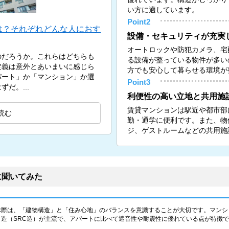
い方に適しています。
Point2
は？それぞれどんな人におす
設備・セキュリティが充実
オートロックや防犯カメラ、宅
のだろうか。これらはどちらも
る設備が整っている物件が多い
定義は意外とあいまいに感じら
方でも安心して暮らせる環境が
パート」か「マンション」か選
Point3
だ。...
利便性の高い立地と共用施
賃貸マンションは駅近や都市部
読む
勤・通学に便利です。また、物
ジ、ゲストルームなどの共用施
に聞いてみた
ぶ際は、「建物構造」と「住み心地」のバランスを意識することが大切です。マンシ
造（SRC造）が主流で、アパートに比べて遮音性や耐震性に優れている点が特徴