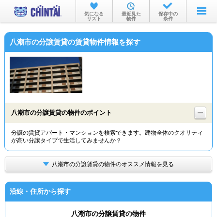
お部屋を探す
気になる
最近見た
保存中の
リスト
物件
条件
沿線・駅から
八潮市の分譲賃貸の賃貸物件情報を探す
住所から
家賃相場から
通勤通学時間から
物件特集から
八潮市の分譲賃貸の物件のポイント
不動産会社から
分譲の賃貸アパート・マンションを検索できます。建物全体のクオリティ
が高い分譲タイプで生活してみませんか？
TOP
八潮市の分譲賃貸の物件のオススメ情報を見る
沿線・住所から探す
八潮市の分譲賃貸の物件