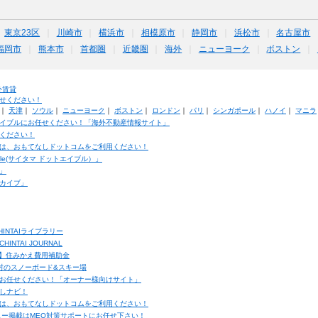
東京23区
川崎市
横浜市
相模原市
静岡市
浜松市
名古屋市
福岡市
熊本市
首都圏
近畿圏
海外
ニューヨーク
ボストン
外賃貸
せください！
｜
天津
｜
ソウル
｜
ニューヨーク
｜
ボストン
｜
ロンドン
｜
パリ
｜
シンガポール
｜
ハノイ
｜
マニラ
イブルにお任せください！「海外不動産情報サイト」
ください！
は、おもてなしドットコムをご利用ください！
ble(サイタマ ドットエイブル）」
」
カイブ」
INTAIライブラリー
TAI JOURNAL
ク】住みかえ費用補助金
馬村のスノーボード&スキー場
お任せください！「オーナー様向けサイト」
しナビ！
は、おもてなしドットコムをご利用ください！
ュー掲載はMEO対策サポートにお任せ下さい！