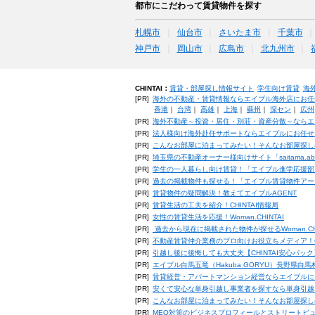
都市にこだわって賃貸物件を探す
札幌市
仙台市
さいたま市
千葉市
神戸市
岡山市
広島市
北九州市
CHINTAI：
賃貸・部屋探し情報サイト
学生向け賃貸
海
[PR]
海外の不動産・賃貸情報ならエイブル海外店にお任
香港
｜
台湾
｜
高雄
｜
上海
｜
蘇州
｜
深セン
｜
広州
[PR]
海外不動産～投資・居住・別荘・資産分散～ならエ
[PR]
法人様向け海外赴任サポートならエイブルにお任せ
[PR]
こんなお部屋に泊まってみたい！そんなお部屋探し
[PR]
埼玉県の不動産オーナー様向けサイト「saitama.a
[PR]
学生の一人暮らし向け賃貸！「エイブル進学応援部
[PR]
過去の掲載物件も探せる！「エイブル賃貸物件アー
[PR]
賃貸物件の疑問解決！教えてエイブルAGENT
[PR]
賃貸生活の工夫を紹介！CHINTAI情報局
[PR]
女性の賃貸生活を応援！Woman.CHINTAI
[PR]
過去から現在に掲載された物件が探せるWoman.CH
[PR]
不動産賃貸仲介業務のプロ向けお役立ちメディア！CHIN
[PR]
引越し後に後悔しても大丈夫【CHINTAI安心パッ
[PR]
エイブル白馬五竜（Hakuba GORYU）長野県白
[PR]
賃貸経営・アパートマンション経営ならエイブルに
[PR]
安くて安心な単身引越し事業者を探すなら単身引越
[PR]
こんなお部屋に泊まってみたい！そんなお部屋探し
[PR]
MEO対策のビジネスプロフィールとストリートビ