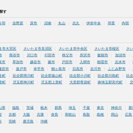
探す
今羽
吉野原
原市
沼南
丸山
志久
伊奈中央
羽貫
内宿
ま市大宮区
さいたま市見沼区
さいたま市中央区
さいたま市桜区
さ
市
熊谷市
川口市
行田市
秩父市
所沢市
飯能市
加須市
尾市
草加市
越谷市
蕨市
戸田市
入間市
朝霞市
志木市
蓮田市
坂戸市
幸手市
鶴ヶ島市
日高市
吉川市
ふじみ野市
生町
比企郡滑川町
比企郡嵐山町
比企郡小川町
比企郡川島町
比
里町
児玉郡神川町
児玉郡上里町
大里郡寄居町
南埼玉郡宮代町
山形
福島
茨城
栃木
群馬
埼玉
千葉
東京
神奈川
新
賀
京都
大阪
兵庫
奈良
和歌山
鳥取
島根
岡山
広島
分
宮崎
鹿児島
沖縄