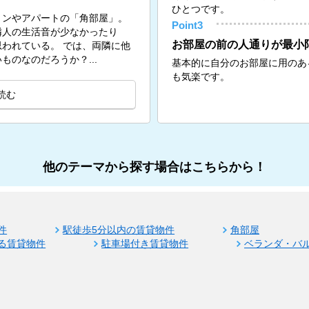
ひとつです。
ョンやアパートの「角部屋」。
Point3
隣人の生活音が少なかったり
お部屋の前の人通りが最小
。 では、両隣に他
のなのだろうか？...
基本的に自分のお部屋に用のあ
も気楽です。
読む
他のテーマから探す場合はこちらから！
件
駅徒歩5分以内の賃貸物件
角部屋
る賃貸物件
駐車場付き賃貸物件
ベランダ・バ