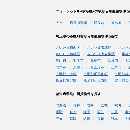
ニューシャトル<伊奈線>の駅から角部屋物件を
大宮
鉄道博物館
加茂宮
東宮原
埼玉県の市区町村から角部屋物件を探す
さいたま市西区
さいたま市北区
さいた
さいたま市緑区
さいたま市岩槻区
川越
狭山市
羽生市
鴻巣市
深谷市
上
北本市
八潮市
富士見市
三郷市
入間郡三芳町
入間郡毛呂山町
入間郡越
秩父郡皆野町
秩父郡小鹿野町
児玉郡美
都道府県別に賃貸物件を探す
北海道
青森
岩手
宮城
秋田
長野
岐阜
静岡
愛知
三重
滋
高知
福岡
佐賀
長崎
熊本
大