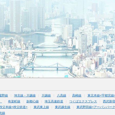
蔵野線
埼京線・川越線
川越線
八高線
高崎線
東北本線<宇都宮線
）
有楽町線
副都心線
埼玉高速鉄道
つくばエクスプレス
西武新
秩父本線<秩父鉄道>
東武東上線
東武越生線
東武野田線<アーバンパーク
光線