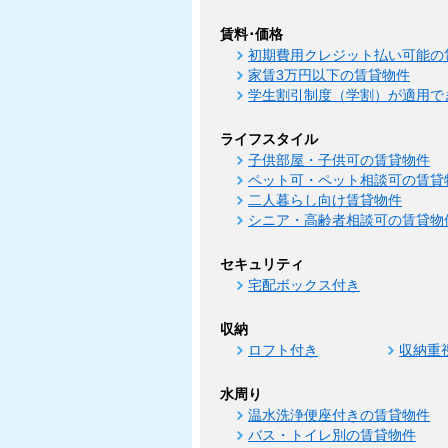
賃料･価格
初期費用クレジット払い可能の
家賃3万円以下の賃貸物件
学生割引制度（学割）が適用で
ライフスタイル
子供部屋・子供可の賃貸物件
ペット可・ペット相談可の賃貸
二人暮らし向け賃貸物件
シニア・高齢者相談可の賃貸物
セキュリティ
宅配ボックス付き
収納
ロフト付き
収納重
水周り
温水洗浄便座付きの賃貸物件
バス・トイレ別の賃貸物件