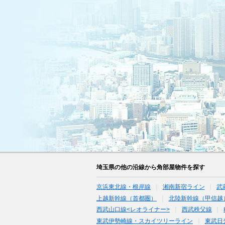
埼玉県の他の沿線から角部屋物件を探す
京浜東北線・根岸線
湘南新宿ライン
武
上越新幹線（首都圏）
北陸新幹線（甲信越
西武山口線<レオライナー>
西武秩父線
東武伊勢崎線・スカイツリーライン
東武日