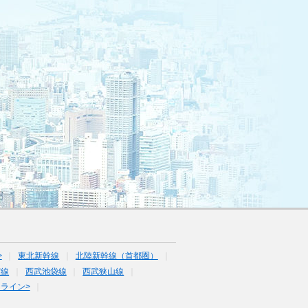
>
東北新幹線
北陸新幹線（首都圏）
宿線
西武池袋線
西武狭山線
ライン>