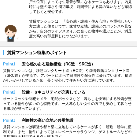
戸の位置によっては生活音が気になるケースもあります。内見
時には壁の厚さや周辺環境、時間帯による音の違いなども確認
しておくと安心です。
賃貸マンションは、「安心感・設備・住み心地」を重視したい
方に適した住まいです。家賃や立地、設備とのバランスを見な
がら、自分のライフスタイルに合った物件を選ぶことが、満足
度の高いお部屋探しにつながります。
賃貸マンション特集のポイント
Point1
安心感のある建物構造（RC造・SRC造）
賃貸マンションは、鉄筋コンクリート造（RC造）や鉄骨鉄筋コンクリート造
（SRC造）が主流で、アパートに比べて耐震性や耐火性に優れています。構造
がしっかりしているため、長く安心して住みたい方に適しています。
Point2
設備・セキュリティが充実している
オートロックや防犯カメラ、宅配ボックスなど、暮らしを快適にする設備が整
っている物件が多いのも特徴です。一人暮らしや女性の方でも安心して暮らせ
る環境が整っています。
Point3
利便性の高い立地と共用施設
賃貸マンションは駅近や都市部に立地しているケースが多く、通勤・通学に便
利です。また、物件によってはエレベーターやラウンジ、ゲストルームなどの
共用施設を利用できる点も魅力です。