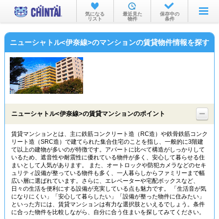
お部屋を探す
気になる
最近見た
保存中の
リスト
物件
条件
沿線・駅から
ニューシャトル<伊奈線>のマンションの賃貸物件情報を探す
住所から
家賃相場から
通勤通学時間から
物件特集から
ニューシャトル<伊奈線>の賃貸マンションのポイント
不動産会社から
賃貸マンションとは、主に鉄筋コンクリート造（RC造）や鉄骨鉄筋コンク
リート造（SRC造）で建てられた集合住宅のことを指し、一般的に3階建
TOP
て以上の建物が多いのが特徴です。アパートに比べて構造がしっかりして
いるため、遮音性や耐震性に優れている物件が多く、安心して暮らせる住
まいとして人気があります。 また、オートロックや防犯カメラなどのセキ
ュリティ設備が整っている物件も多く、一人暮らしからファミリーまで幅
広い層に選ばれています。さらに、エレベーターや宅配ボックスなど、
日々の生活を便利にする設備が充実している点も魅力です。 「生活音が気
になりにくい」「安心して暮らしたい」「設備が整った物件に住みたい」
といった方には、賃貸マンションは有力な選択肢といえるでしょう。条件
に合った物件を比較しながら、自分に合う住まいを探してみてください。