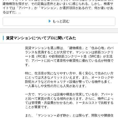
建物種別を指すが、その定義は意外とあいまいに感じられる。しかし、検索サ
イトでは「アパート」か「マンション」か選択項目があるので、何か違いがあ
るはずだ。...
もっと読む
賃貸マンションについてプロに聞いてみた
賃貸マンションを選ぶ際は、「建物構造」と「住み心地」のバ
ランスを意識することが大切です。マンションは鉄筋コンクリ
ート造（RC造）や鉄骨鉄筋コンクリート造（SRC造）が主流
で、アパートに比べて遮音性や耐震性に優れている点が特徴で
す。
特に、生活音が気になりやすい方や、長く安心して住みたい方
にとっては大きなメリットといえます。また、オートロックや
防犯カメラなどのセキュリティ設備が整っている物件も多く、
一人暮らしや女性の方にも人気があります。
一方で、マンションは設備や構造が充実している分、アパート
と比べて家賃が高くなる傾向があります。さらに、物件によっ
ては管理費・共益費がかかるため、トータルコストで比較する
ことが重要です。
また、「マンション＝必ず静か」とは限らず、間取りや隣接住