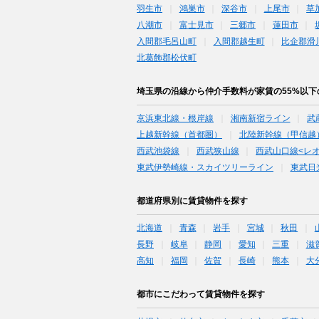
羽生市
鴻巣市
深谷市
上尾市
草
八潮市
富士見市
三郷市
蓮田市
入間郡毛呂山町
入間郡越生町
比企郡滑
北葛飾郡松伏町
埼玉県の沿線から仲介手数料が家賃の55%以
京浜東北線・根岸線
湘南新宿ライン
武
上越新幹線（首都圏）
北陸新幹線（甲信越
西武池袋線
西武狭山線
西武山口線<レ
東武伊勢崎線・スカイツリーライン
東武日
都道府県別に賃貸物件を探す
北海道
青森
岩手
宮城
秋田
長野
岐阜
静岡
愛知
三重
滋
高知
福岡
佐賀
長崎
熊本
大
都市にこだわって賃貸物件を探す