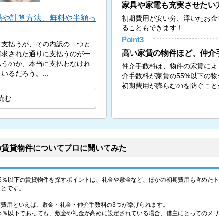
家具や家電も充実させたい
場や計算方法、無料や半額っ
初期費用が安い分、浮いたお金
ることもできます！
Point3
を支払うが、その内訳の一つと
高い家賃の物件ほど、仲介
請求された通りに支払うのが一
払うのか、本当に支払わなけれ
仲介手数料は、物件の家賃によ
るだろう。...
介手数料が家賃の55%以下の
初期費用が膨らむのを防ぐこと
読む
の賃貸物件についてプロに聞いてみた
55％以下の賃貸物件を探すポイントは、礼金や敷金など、ほかの初期費用も含めた
ことです。
期費用といえば、敷金・礼金・仲介手数料の3つが挙げられます。
55％以下であっても、敷金や礼金が高めに設定されている場合、借主にとってのメ