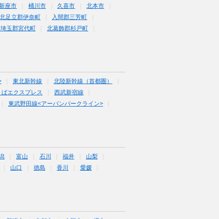
新座市
桶川市
久喜市
北本市
北足立郡伊奈町
入間郡三芳町
南埼玉郡宮代町
北葛飾郡杉戸町
>
東北新幹線
北陸新幹線（首都圏）
くばエクスプレス
西武新宿線
東武野田線<アーバンパークライン>
潟
富山
石川
福井
山梨
山口
徳島
香川
愛媛