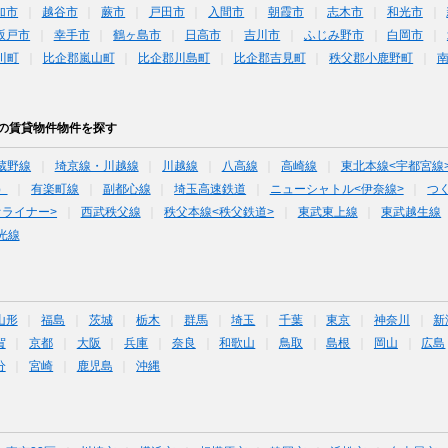
加市
越谷市
蕨市
戸田市
入間市
朝霞市
志木市
和光市
坂戸市
幸手市
鶴ヶ島市
日高市
吉川市
ふじみ野市
白岡市
川町
比企郡嵐山町
比企郡川島町
比企郡吉見町
秩父郡小鹿野町
下の賃貸物件物件を探す
蔵野線
埼京線・川越線
川越線
八高線
高崎線
東北本線<宇都宮線
）
有楽町線
副都心線
埼玉高速鉄道
ニューシャトル<伊奈線>
つ
オライナー>
西武秩父線
秩父本線<秩父鉄道>
東武東上線
東武越生線
光線
山形
福島
茨城
栃木
群馬
埼玉
千葉
東京
神奈川
新
賀
京都
大阪
兵庫
奈良
和歌山
鳥取
島根
岡山
広島
分
宮崎
鹿児島
沖縄