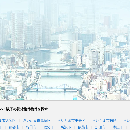
55%以下の賃貸物件物件を探す
ま市大宮区
さいたま市見沼区
さいたま市中央区
さいたま市桜区
さ
市
熊谷市
行田市
秩父市
所沢市
飯能市
加須市
本庄市