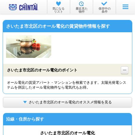
お部屋を探す
気になる
最近見た
保存中の
リスト
物件
条件
沿線・駅から
さいたま市北区のオール電化の賃貸物件情報を探す
住所から
家賃相場から
通勤通学時間から
物件特集から
さいたま市北区のオール電化のポイント
不動産会社から
オール電化の賃貸アパート・マンションを検索できます。太陽光発電シス
テムを併設したオール電化物件なら電気代もお得。
TOP
さいたま市北区のオール電化のオススメ情報を見る
沿線・住所から探す
さいたま市北区のオール電化