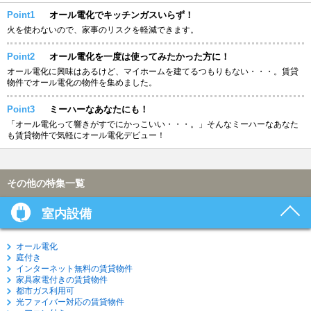
Point1
オール電化でキッチンガスいらず！
火を使わないので、家事のリスクを軽減できます。
Point2
オール電化を一度は使ってみたかった方に！
オール電化に興味はあるけど、マイホームを建てるつもりもない・・・。賃貸
物件でオール電化の物件を集めました。
Point3
ミーハーなあなたにも！
「オール電化って響きがすでにかっこいい・・・。」そんなミーハーなあなた
も賃貸物件で気軽にオール電化デビュー！
その他の特集一覧
室内設備
オール電化
庭付き
インターネット無料の賃貸物件
家具家電付きの賃貸物件
都市ガス利用可
光ファイバー対応の賃貸物件