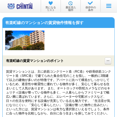
お部屋を探す
気になる
最近見た
保存中の
リスト
物件
条件
沿線・駅から
有楽町線のマンションの賃貸物件情報を探す
住所から
家賃相場から
通勤通学時間から
物件特集から
有楽町線の賃貸マンションのポイント
不動産会社から
賃貸マンションとは、主に鉄筋コンクリート造（RC造）や鉄骨鉄筋コンク
リート造（SRC造）で建てられた集合住宅のことを指し、一般的に3階建
TOP
て以上の建物が多いのが特徴です。アパートに比べて構造がしっかりして
いるため、遮音性や耐震性に優れている物件が多く、安心して暮らせる住
まいとして人気があります。 また、オートロックや防犯カメラなどのセキ
ュリティ設備が整っている物件も多く、一人暮らしからファミリーまで幅
広い層に選ばれています。さらに、エレベーターや宅配ボックスなど、
日々の生活を便利にする設備が充実している点も魅力です。 「生活音が気
になりにくい」「安心して暮らしたい」「設備が整った物件に住みたい」
といった方には、賃貸マンションは有力な選択肢といえるでしょう。条件
に合った物件を比較しながら、自分に合う住まいを探してみてください。