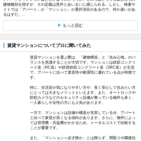
建物種別を指すが、その定義は意外とあいまいに感じられる。しかし、検索サ
イトでは「アパート」か「マンション」か選択項目があるので、何か違いがあ
るはずだ。...
もっと読む
賃貸マンションについてプロに聞いてみた
賃貸マンションを選ぶ際は、「建物構造」と「住み心地」のバ
ランスを意識することが大切です。マンションは鉄筋コンクリ
ート造（RC造）や鉄骨鉄筋コンクリート造（SRC造）が主流
で、アパートに比べて遮音性や耐震性に優れている点が特徴で
す。
特に、生活音が気になりやすい方や、長く安心して住みたい方
にとっては大きなメリットといえます。また、オートロックや
防犯カメラなどのセキュリティ設備が整っている物件も多く、
一人暮らしや女性の方にも人気があります。
一方で、マンションは設備や構造が充実している分、アパート
と比べて家賃が高くなる傾向があります。さらに、物件によっ
ては管理費・共益費がかかるため、トータルコストで比較する
ことが重要です。
また、「マンション＝必ず静か」とは限らず、間取りや隣接住