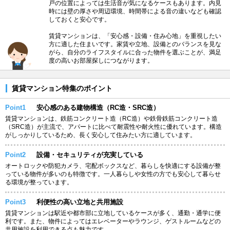
戸の位置によっては生活音が気になるケースもあります。内見
時には壁の厚さや周辺環境、時間帯による音の違いなども確認
しておくと安心です。
賃貸マンションは、「安心感・設備・住み心地」を重視したい
方に適した住まいです。家賃や立地、設備とのバランスを見な
がら、自分のライフスタイルに合った物件を選ぶことが、満足
度の高いお部屋探しにつながります。
賃貸マンション特集のポイント
Point1
安心感のある建物構造（RC造・SRC造）
賃貸マンションは、鉄筋コンクリート造（RC造）や鉄骨鉄筋コンクリート造
（SRC造）が主流で、アパートに比べて耐震性や耐火性に優れています。構造
がしっかりしているため、長く安心して住みたい方に適しています。
Point2
設備・セキュリティが充実している
オートロックや防犯カメラ、宅配ボックスなど、暮らしを快適にする設備が整
っている物件が多いのも特徴です。一人暮らしや女性の方でも安心して暮らせ
る環境が整っています。
Point3
利便性の高い立地と共用施設
賃貸マンションは駅近や都市部に立地しているケースが多く、通勤・通学に便
利です。また、物件によってはエレベーターやラウンジ、ゲストルームなどの
共用施設を利用できる点も魅力です。