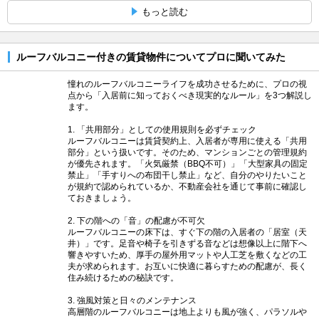
もっと読む
ルーフバルコニー付きの賃貸物件についてプロに聞いてみた
憧れのルーフバルコニーライフを成功させるために、プロの視
点から「入居前に知っておくべき現実的なルール」を3つ解説し
ます。
1. 「共用部分」としての使用規則を必ずチェック
ルーフバルコニーは賃貸契約上、入居者が専用に使える「共用
部分」という扱いです。そのため、マンションごとの管理規約
が優先されます。「火気厳禁（BBQ不可）」「大型家具の固定
禁止」「手すりへの布団干し禁止」など、自分のやりたいこと
が規約で認められているか、不動産会社を通じて事前に確認し
ておきましょう。
2. 下の階への「音」の配慮が不可欠
ルーフバルコニーの床下は、すぐ下の階の入居者の「居室（天
井）」です。足音や椅子を引きずる音などは想像以上に階下へ
響きやすいため、厚手の屋外用マットや人工芝を敷くなどの工
夫が求められます。お互いに快適に暮らすための配慮が、長く
住み続けるための秘訣です。
3. 強風対策と日々のメンテナンス
高層階のルーフバルコニーは地上よりも風が強く、パラソルや