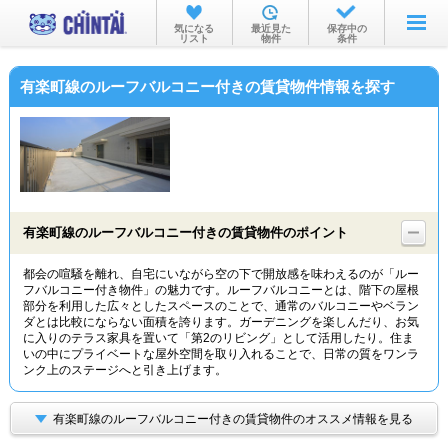
お部屋を探す
気になる
最近見た
保存中の
リスト
物件
条件
沿線・駅から
有楽町線のルーフバルコニー付きの賃貸物件情報を探す
住所から
家賃相場から
通勤通学時間から
物件特集から
有楽町線のルーフバルコニー付きの賃貸物件のポイント
不動産会社から
都会の喧騒を離れ、自宅にいながら空の下で開放感を味わえるのが「ルー
フバルコニー付き物件」の魅力です。ルーフバルコニーとは、階下の屋根
TOP
部分を利用した広々としたスペースのことで、通常のバルコニーやベラン
ダとは比較にならない面積を誇ります。ガーデニングを楽しんだり、お気
に入りのテラス家具を置いて「第2のリビング」として活用したり。住ま
いの中にプライベートな屋外空間を取り入れることで、日常の質をワンラ
ンク上のステージへと引き上げます。
有楽町線のルーフバルコニー付きの賃貸物件のオススメ情報を見る