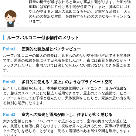
軽量の椅子が飛ばされると重大な事故に繋がります。台風や強
風時には室内に片付ける手間が必要です。また、排水口にゴミ
や土が詰まると漏水の原因になるため、定期的な清掃も「大人
のための贅沢な空間」を維持するための大切なルーティンとな
ります。
ルーフバルコニー付き物件のメリット
Point1
圧倒的な開放感とパノラマビュー
ルーフバルコニーの最大の特長は、遮るもののない空を独り占めできる開放感
です。周囲の視線を気にせず日光浴を楽しんだり、夜には夜景を眺めながらリ
ラックスしたりと、室内だけでは決して味わえない贅沢なひとときを過ごせま
す。
Point2
多目的に使える「屋上」のようなプライベート空間
広々とした面積を活かし、本格的な家庭菜園やガーデニング、ヨガや読書な
ど、趣味のスペースとして幅広く活用できます。屋上のような感覚で、ビニー
ルプールを出してお子様と遊んだり、天体観測をしたりと、家族の思い出を彩
る特別な場所になります。
Point3
室内への採光と通風が向上し、住まいが広く感じる
大きな窓越しにルーフバルコニーが広がることで、室内の奥まで光が差し込
み、風通しも格段に良くなります。視線が外へと抜けるため、実際の平米数以
上の広がりを感じることができ、明るく清潔感のある居住空間を維持しやすく
なります。