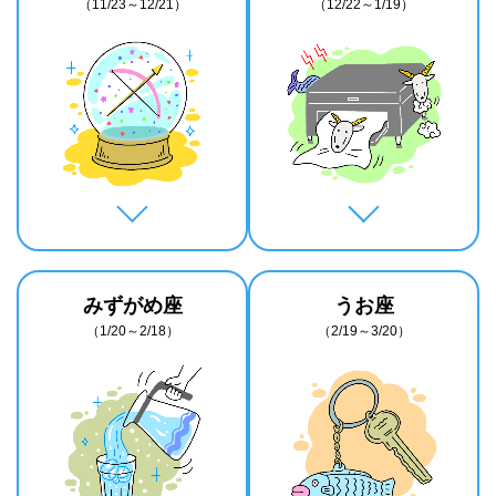
（11/23～12/21）
（12/22～1/19）
みずがめ座
うお座
（1/20～2/18）
（2/19～3/20）