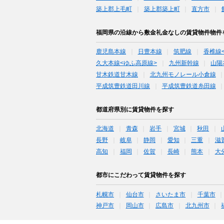
築上郡上毛町
築上郡築上町
直方市
福岡県の沿線から敷金礼金なしの賃貸物件物件
鹿児島本線
日豊本線
筑肥線
香椎線
久大本線<ゆふ高原線>
九州新幹線
山陽
甘木鉄道甘木線
北九州モノレール小倉線
平成筑豊鉄道田川線
平成筑豊鉄道糸田線
都道府県別に賃貸物件を探す
北海道
青森
岩手
宮城
秋田
長野
岐阜
静岡
愛知
三重
滋
高知
福岡
佐賀
長崎
熊本
大
都市にこだわって賃貸物件を探す
札幌市
仙台市
さいたま市
千葉市
神戸市
岡山市
広島市
北九州市