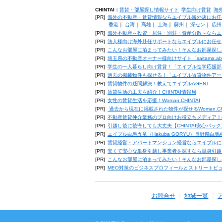
CHINTAI：
賃貸・部屋探し情報サイト
学生向け賃貸
海
[PR]
海外の不動産・賃貸情報ならエイブル海外店にお任
香港
｜
台湾
｜
高雄
｜
上海
｜
蘇州
｜
深セン
｜
広州
[PR]
海外不動産～投資・居住・別荘・資産分散～ならエ
[PR]
法人様向け海外赴任サポートならエイブルにお任せ
[PR]
こんなお部屋に泊まってみたい！そんなお部屋探し
[PR]
埼玉県の不動産オーナー様向けサイト「saitama.a
[PR]
学生の一人暮らし向け賃貸！「エイブル進学応援部
[PR]
過去の掲載物件も探せる！「エイブル賃貸物件アー
[PR]
賃貸物件の疑問解決！教えてエイブルAGENT
[PR]
賃貸生活の工夫を紹介！CHINTAI情報局
[PR]
女性の賃貸生活を応援！Woman.CHINTAI
[PR]
過去から現在に掲載された物件が探せるWoman.CH
[PR]
不動産賃貸仲介業務のプロ向けお役立ちメディア！CHIN
[PR]
引越し後に後悔しても大丈夫【CHINTAI安心パッ
[PR]
エイブル白馬五竜（Hakuba GORYU）長野県白
[PR]
賃貸経営・アパートマンション経営ならエイブルに
[PR]
安くて安心な単身引越し事業者を探すなら単身引越
[PR]
こんなお部屋に泊まってみたい！そんなお部屋探し
[PR]
MEO対策のビジネスプロフィールとストリートビ
お問合せ
地域一覧