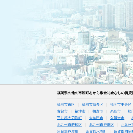
福岡県の他の市区町村から敷金礼金なしの賃貸
福岡市東区
福岡市博多区
福岡市中央区
古賀市
福津市
朝倉市
糸島市
那
三井郡大刀洗町
大牟田市
久留米市
北九州市若松区
北九州市戸畑区
北九州
遠賀郡芦屋町
遠賀郡水巻町
遠賀郡岡垣