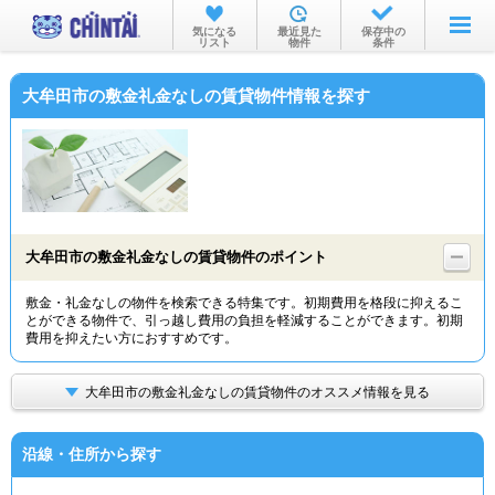
お部屋を探す
気になる
最近見た
保存中の
リスト
物件
条件
沿線・駅から
大牟田市の敷金礼金なしの賃貸物件情報を探す
住所から
家賃相場から
通勤通学時間から
物件特集から
大牟田市の敷金礼金なしの賃貸物件のポイント
不動産会社から
敷金・礼金なしの物件を検索できる特集です。初期費用を格段に抑えるこ
とができる物件で、引っ越し費用の負担を軽減することができます。初期
TOP
費用を抑えたい方におすすめです。
大牟田市の敷金礼金なしの賃貸物件のオススメ情報を見る
沿線・住所から探す