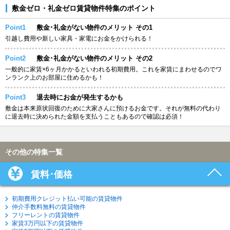
敷金ゼロ・礼金ゼロ賃貸物件特集のポイント
Point1
敷金･礼金がない物件のメリット その1
引越し費用や新しい家具・家電にお金をかけられる！
Point2
敷金･礼金がない物件のメリット その2
一般的に家賃×6ヶ月かかるといわれる初期費用。これを家賃にまわせるのでワ
ンランク上のお部屋に住めるかも！
Point3
退去時にお金が発生するかも
敷金は本来原状回復のために大家さんに預けるお金です。それが無料の代わり
に退去時に決められた金額を支払うこともあるので確認は必須！
その他の特集一覧
賃料･価格
初期費用クレジット払い可能の賃貸物件
仲介手数料無料の賃貸物件
フリーレントの賃貸物件
家賃3万円以下の賃貸物件