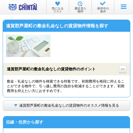
お部屋を探す
気になる
最近見た
保存中の
リスト
物件
条件
沿線・駅から
遠賀郡芦屋町の敷金礼金なしの賃貸物件情報を探す
住所から
家賃相場から
通勤通学時間から
物件特集から
遠賀郡芦屋町の敷金礼金なしの賃貸物件のポイント
不動産会社から
敷金・礼金なしの物件を検索できる特集です。初期費用を格段に抑えるこ
とができる物件で、引っ越し費用の負担を軽減することができます。初期
TOP
費用を抑えたい方におすすめです。
遠賀郡芦屋町の敷金礼金なしの賃貸物件のオススメ情報を見る
沿線・住所から探す