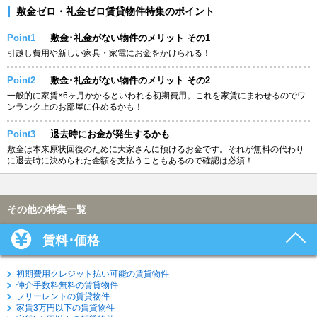
敷金ゼロ・礼金ゼロ賃貸物件特集のポイント
Point1
敷金･礼金がない物件のメリット その1
引越し費用や新しい家具・家電にお金をかけられる！
Point2
敷金･礼金がない物件のメリット その2
一般的に家賃×6ヶ月かかるといわれる初期費用。これを家賃にまわせるのでワ
ンランク上のお部屋に住めるかも！
Point3
退去時にお金が発生するかも
敷金は本来原状回復のために大家さんに預けるお金です。それが無料の代わり
に退去時に決められた金額を支払うこともあるので確認は必須！
その他の特集一覧
賃料･価格
初期費用クレジット払い可能の賃貸物件
仲介手数料無料の賃貸物件
フリーレントの賃貸物件
家賃3万円以下の賃貸物件