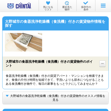
お部屋を探す
気になる
最近見た
保存中の
リスト
物件
条件
沿線・駅から
大野城市の食器洗浄乾燥機（食洗機）付きの賃貸物件情報を
住所から
探す
家賃相場から
通勤通学時間から
物件特集から
大野城市の食器洗浄乾燥機（食洗機）付きの賃貸物件のポイ
不動産会社から
ント
TOP
食器洗浄乾燥機（食洗機）付きの賃貸アパート・マンションを検索できま
す。食後の片付け時間を短縮できて、手洗いよりも節水につながることも
ある食洗機付き物件で、毎日の家事をもっとラクにしてみませんか？
大野城市の食器洗浄乾燥機（食洗機）付きの賃貸物件のオススメ情報を
見る