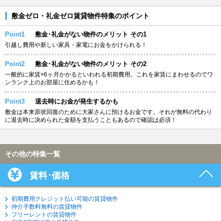
敷金ゼロ・礼金ゼロ賃貸物件特集のポイント
Point1
敷金･礼金がない物件のメリット その1
引越し費用や新しい家具・家電にお金をかけられる！
Point2
敷金･礼金がない物件のメリット その2
一般的に家賃×6ヶ月かかるといわれる初期費用。これを家賃にまわせるのでワ
ンランク上のお部屋に住めるかも！
Point3
退去時にお金が発生するかも
敷金は本来原状回復のために大家さんに預けるお金です。それが無料の代わり
に退去時に決められた金額を支払うこともあるので確認は必須！
その他の特集一覧
賃料･価格
初期費用クレジット払い可能の賃貸物件
仲介手数料無料の賃貸物件
フリーレントの賃貸物件