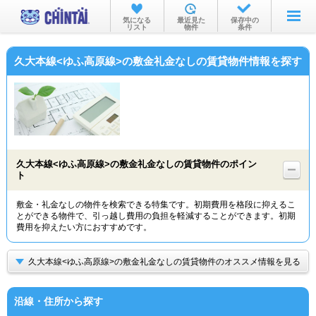
お部屋を探す
気になる
最近見た
保存中の
リスト
物件
条件
沿線・駅から
久大本線<ゆふ高原線>の敷金礼金なしの賃貸物件情報を探す
住所から
家賃相場から
通勤通学時間から
物件特集から
久大本線<ゆふ高原線>の敷金礼金なしの賃貸物件のポイン
ト
不動産会社から
敷金・礼金なしの物件を検索できる特集です。初期費用を格段に抑えるこ
TOP
とができる物件で、引っ越し費用の負担を軽減することができます。初期
費用を抑えたい方におすすめです。
久大本線<ゆふ高原線>の敷金礼金なしの賃貸物件のオススメ情報を見る
沿線・住所から探す