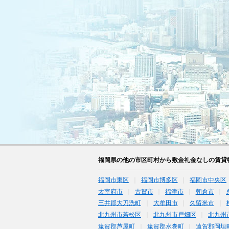
福岡県の他の市区町村から敷金礼金なしの賃貸
福岡市東区
福岡市博多区
福岡市中央区
太宰府市
古賀市
福津市
朝倉市
三井郡大刀洗町
大牟田市
久留米市
北九州市若松区
北九州市戸畑区
北九州
遠賀郡芦屋町
遠賀郡水巻町
遠賀郡岡垣