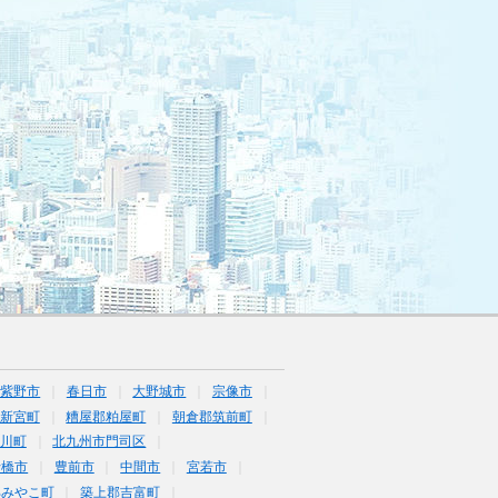
筑紫野市
春日市
大野城市
宗像市
新宮町
糟屋郡粕屋町
朝倉郡筑前町
川町
北九州市門司区
行橋市
豊前市
中間市
宮若市
郡みやこ町
築上郡吉富町