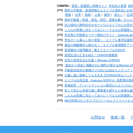
CHINTAI：
賃貸・部屋探し情報サイト
学生向け賃貸
海
[PR]
海外の不動産・賃貸情報ならエイブル海外店にお任
香港
｜
台湾
｜
高雄
｜
上海
｜
蘇州
｜
深セン
｜
広州
[PR]
海外不動産～投資・居住・別荘・資産分散～ならエ
[PR]
法人様向け海外赴任サポートならエイブルにお任せ
[PR]
こんなお部屋に泊まってみたい！そんなお部屋探し
[PR]
埼玉県の不動産オーナー様向けサイト「saitama.a
[PR]
学生の一人暮らし向け賃貸！「エイブル進学応援部
[PR]
過去の掲載物件も探せる！「エイブル賃貸物件アー
[PR]
賃貸物件の疑問解決！教えてエイブルAGENT
[PR]
賃貸生活の工夫を紹介！CHINTAI情報局
[PR]
女性の賃貸生活を応援！Woman.CHINTAI
[PR]
過去から現在に掲載された物件が探せるWoman.CH
[PR]
不動産賃貸仲介業務のプロ向けお役立ちメディア！CHIN
[PR]
引越し後に後悔しても大丈夫【CHINTAI安心パッ
[PR]
エイブル白馬五竜（Hakuba GORYU）長野県白
[PR]
賃貸経営・アパートマンション経営ならエイブルに
[PR]
安くて安心な単身引越し事業者を探すなら単身引越
[PR]
こんなお部屋に泊まってみたい！そんなお部屋探し
[PR]
MEO対策のビジネスプロフィールとストリートビ
お問合せ
地域一覧