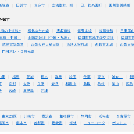
飯塚市
田川市
嘉麻市
嘉穂郡桂川町
田川郡糸田町
田川郡川崎町
を探す
<海の中道線>
福北ゆたか線
博多南線
筑豊本線
後藤寺線
日田彦
本線（中国）
山陽新幹線（中国・九州）
福岡市営地下鉄空港線
福岡市
筑豊電気鉄道
西鉄天神大牟田線
西鉄太宰府線
西鉄甘木線
西鉄貝
門司港レトロ観光線
山形
福島
茨城
栃木
群馬
埼玉
千葉
東京
神奈川
新
賀
京都
大阪
兵庫
奈良
和歌山
鳥取
島根
岡山
広島
分
宮崎
鹿児島
沖縄
東京23区
川崎市
横浜市
相模原市
静岡市
浜松市
名古屋市
福岡市
熊本市
首都圏
近畿圏
海外
ニューヨーク
ボストン