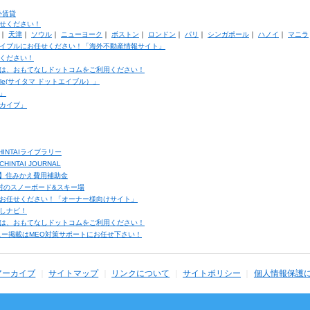
外賃貸
せください！
｜
天津
｜
ソウル
｜
ニューヨーク
｜
ボストン
｜
ロンドン
｜
パリ
｜
シンガポール
｜
ハノイ
｜
マニラ
イブルにお任せください！「海外不動産情報サイト」
ください！
は、おもてなしドットコムをご利用ください！
ble(サイタマ ドットエイブル）」
」
カイブ」
INTAIライブラリー
TAI JOURNAL
ク】住みかえ費用補助金
馬村のスノーボード&スキー場
お任せください！「オーナー様向けサイト」
しナビ！
は、おもてなしドットコムをご利用ください！
ュー掲載はMEO対策サポートにお任せ下さい！
アーカイブ
サイトマップ
リンクについて
サイトポリシー
個人情報保護