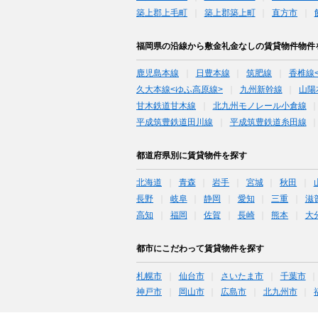
築上郡上毛町
築上郡築上町
直方市
福岡県の沿線から敷金礼金なしの賃貸物件物件
鹿児島本線
日豊本線
筑肥線
香椎線
久大本線<ゆふ高原線>
九州新幹線
山陽
甘木鉄道甘木線
北九州モノレール小倉線
平成筑豊鉄道田川線
平成筑豊鉄道糸田線
都道府県別に賃貸物件を探す
北海道
青森
岩手
宮城
秋田
長野
岐阜
静岡
愛知
三重
滋
高知
福岡
佐賀
長崎
熊本
大
都市にこだわって賃貸物件を探す
札幌市
仙台市
さいたま市
千葉市
神戸市
岡山市
広島市
北九州市