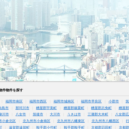
物件物件を探す
福岡市南区
福岡市西区
福岡市城南区
福岡市早良区
小郡市
糸島市
那珂川市
糟屋郡宇美町
糟屋郡篠栗町
糟屋郡志免町
糟屋郡
柳川市
八女市
筑後市
大川市
うきは市
三潴郡大木町
八女郡広
市小倉北区
北九州市小倉南区
北九州市八幡東区
北九州市八幡西区
町
遠賀郡遠賀町
鞍手郡小竹町
鞍手郡鞍手町
京都郡苅田町
京都