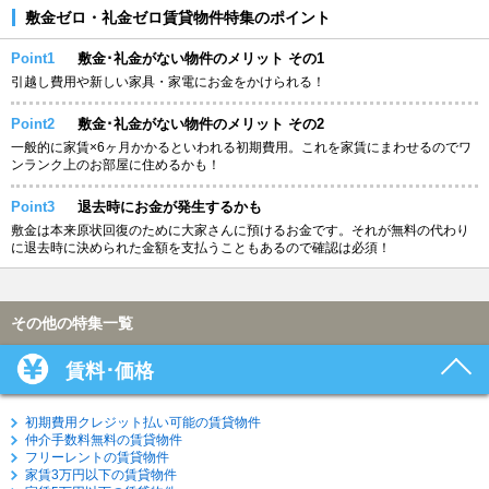
敷金ゼロ・礼金ゼロ賃貸物件特集のポイント
Point1
敷金･礼金がない物件のメリット その1
引越し費用や新しい家具・家電にお金をかけられる！
Point2
敷金･礼金がない物件のメリット その2
一般的に家賃×6ヶ月かかるといわれる初期費用。これを家賃にまわせるのでワ
ンランク上のお部屋に住めるかも！
Point3
退去時にお金が発生するかも
敷金は本来原状回復のために大家さんに預けるお金です。それが無料の代わり
に退去時に決められた金額を支払うこともあるので確認は必須！
その他の特集一覧
賃料･価格
初期費用クレジット払い可能の賃貸物件
仲介手数料無料の賃貸物件
フリーレントの賃貸物件
家賃3万円以下の賃貸物件