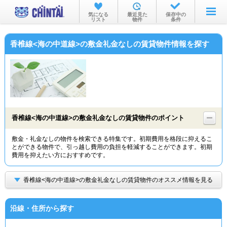
お部屋を探す
気になる
最近見た
保存中の
リスト
物件
条件
沿線・駅から
香椎線<海の中道線>の敷金礼金なしの賃貸物件情報を探す
住所から
家賃相場から
通勤通学時間から
物件特集から
香椎線<海の中道線>の敷金礼金なしの賃貸物件のポイント
不動産会社から
敷金・礼金なしの物件を検索できる特集です。初期費用を格段に抑えるこ
とができる物件で、引っ越し費用の負担を軽減することができます。初期
TOP
費用を抑えたい方におすすめです。
香椎線<海の中道線>の敷金礼金なしの賃貸物件のオススメ情報を見る
沿線・住所から探す