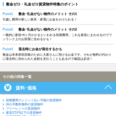
敷金ゼロ・礼金ゼロ賃貸物件特集のポイント
Point1
敷金･礼金がない物件のメリット その1
引越し費用や新しい家具・家電にお金をかけられる！
Point2
敷金･礼金がない物件のメリット その2
一般的に家賃×6ヶ月かかるといわれる初期費用。これを家賃にまわせるのでワ
ンランク上のお部屋に住めるかも！
Point3
退去時にお金が発生するかも
敷金は本来原状回復のために大家さんに預けるお金です。それが無料の代わり
に退去時に決められた金額を支払うこともあるので確認は必須！
その他の特集一覧
賃料･価格
初期費用クレジット払い可能の賃貸物件
仲介手数料無料の賃貸物件
フリーレントの賃貸物件
家賃3万円以下の賃貸物件