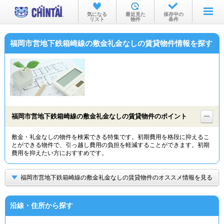
お部屋を探す
気になる
最近見た
保存中の
リスト
物件
条件
沿線・駅から
福岡市営地下鉄箱崎線の敷金礼金なしの賃貸物件情報を探す
住所から
家賃相場から
通勤通学時間から
物件特集から
福岡市営地下鉄箱崎線の敷金礼金なしの賃貸物件のポイント
不動産会社から
敷金・礼金なしの物件を検索できる特集です。初期費用を格段に抑えるこ
とができる物件で、引っ越し費用の負担を軽減することができます。初期
TOP
費用を抑えたい方におすすめです。
福岡市営地下鉄箱崎線の敷金礼金なしの賃貸物件のオススメ情報を見る
沿線・住所から探す