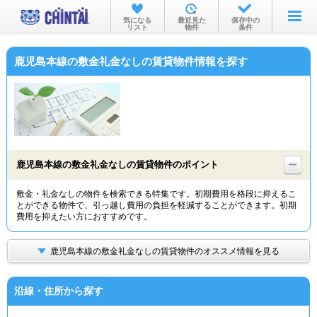
お部屋を探す
気になる
最近見た
保存中の
リスト
物件
条件
沿線・駅から
鹿児島本線の敷金礼金なしの賃貸物件情報を探す
住所から
家賃相場から
通勤通学時間から
物件特集から
鹿児島本線の敷金礼金なしの賃貸物件のポイント
不動産会社から
敷金・礼金なしの物件を検索できる特集です。初期費用を格段に抑えるこ
とができる物件で、引っ越し費用の負担を軽減することができます。初期
TOP
費用を抑えたい方におすすめです。
鹿児島本線の敷金礼金なしの賃貸物件のオススメ情報を見る
沿線・住所から探す