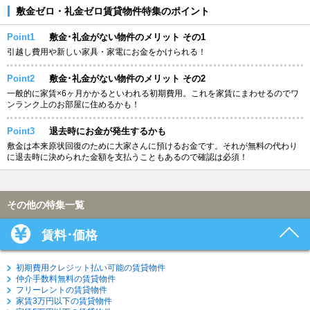
敷金ゼロ・礼金ゼロ賃貸物件特集のポイント
Point1
敷金･礼金がない物件のメリット その1
引越し費用や新しい家具・家電にお金をかけられる！
Point2
敷金･礼金がない物件のメリット その2
一般的に家賃×6ヶ月かかるといわれる初期費用。これを家賃にまわせるのでワ
ンランク上のお部屋に住めるかも！
Point3
退去時にお金が発生するかも
敷金は本来原状回復のために大家さんに預けるお金です。それが無料の代わり
に退去時に決められた金額を支払うこともあるので確認は必須！
その他の特集一覧
賃料･価格
初期費用クレジット払い可能の賃貸物件
仲介手数料無料の賃貸物件
フリーレントの賃貸物件
家賃3万円以下の賃貸物件