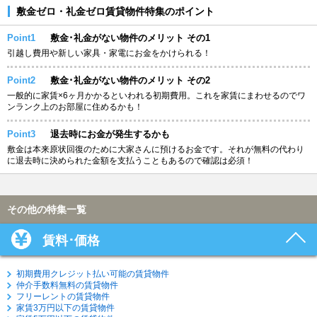
敷金ゼロ・礼金ゼロ賃貸物件特集のポイント
Point1
敷金･礼金がない物件のメリット その1
引越し費用や新しい家具・家電にお金をかけられる！
Point2
敷金･礼金がない物件のメリット その2
一般的に家賃×6ヶ月かかるといわれる初期費用。これを家賃にまわせるのでワ
ンランク上のお部屋に住めるかも！
Point3
退去時にお金が発生するかも
敷金は本来原状回復のために大家さんに預けるお金です。それが無料の代わり
に退去時に決められた金額を支払うこともあるので確認は必須！
その他の特集一覧
賃料･価格
初期費用クレジット払い可能の賃貸物件
仲介手数料無料の賃貸物件
フリーレントの賃貸物件
家賃3万円以下の賃貸物件