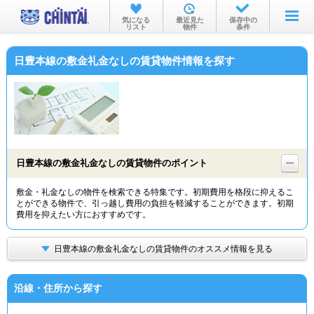
お部屋を探す
気になる
最近見た
保存中の
リスト
物件
条件
沿線・駅から
日豊本線の敷金礼金なしの賃貸物件情報を探す
住所から
家賃相場から
通勤通学時間から
物件特集から
日豊本線の敷金礼金なしの賃貸物件のポイント
不動産会社から
敷金・礼金なしの物件を検索できる特集です。初期費用を格段に抑えるこ
とができる物件で、引っ越し費用の負担を軽減することができます。初期
TOP
費用を抑えたい方におすすめです。
日豊本線の敷金礼金なしの賃貸物件のオススメ情報を見る
沿線・住所から探す