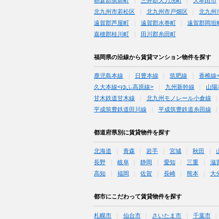
朝倉郡筑前町
三井郡大刀洗町
大牟田市
北九州市若松区
北九州市戸畑区
北九州
遠賀郡芦屋町
遠賀郡水巻町
遠賀郡岡垣
嘉穂郡桂川町
田川郡糸田町
福岡県の沿線から賃貸マンション物件を探す
鹿児島本線
日豊本線
筑肥線
香椎線
久大本線<ゆふ高原線>
九州新幹線
山陽
甘木鉄道甘木線
北九州モノレール小倉線
平成筑豊鉄道田川線
平成筑豊鉄道糸田線
都道府県別に賃貸物件を探す
北海道
青森
岩手
宮城
秋田
長野
岐阜
静岡
愛知
三重
滋
高知
福岡
佐賀
長崎
熊本
大
都市にこだわって賃貸物件を探す
札幌市
仙台市
さいたま市
千葉市