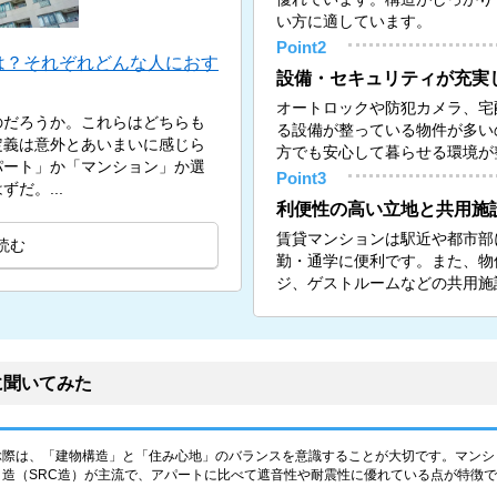
い方に適しています。
Point2
は？それぞれどんな人におす
設備・セキュリティが充実
オートロックや防犯カメラ、宅
のだろうか。これらはどちらも
る設備が整っている物件が多い
定義は意外とあいまいに感じら
方でも安心して暮らせる環境が
パート」か「マンション」か選
Point3
だ。...
利便性の高い立地と共用施
賃貸マンションは駅近や都市部
読む
勤・通学に便利です。また、物
ジ、ゲストルームなどの共用施
に聞いてみた
ぶ際は、「建物構造」と「住み心地」のバランスを意識することが大切です。マンシ
造（SRC造）が主流で、アパートに比べて遮音性や耐震性に優れている点が特徴