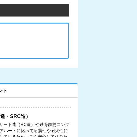
ント
造・SRC造）
リート造（RC造）や鉄骨鉄筋コンク
、アパートに比べて耐震性や耐火性に
しているため、長く安心して住みた