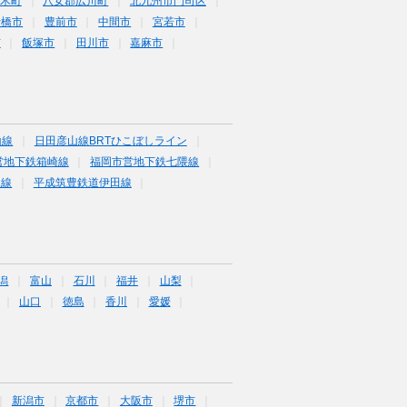
木町
八女郡広川町
北九州市門司区
行橋市
豊前市
中間市
宮若市
市
飯塚市
田川市
嘉麻市
山線
日田彦山線BRTひこぼしライン
営地下鉄箱崎線
福岡市営地下鉄七隈線
塚線
平成筑豊鉄道伊田線
潟
富山
石川
福井
山梨
山口
徳島
香川
愛媛
新潟市
京都市
大阪市
堺市