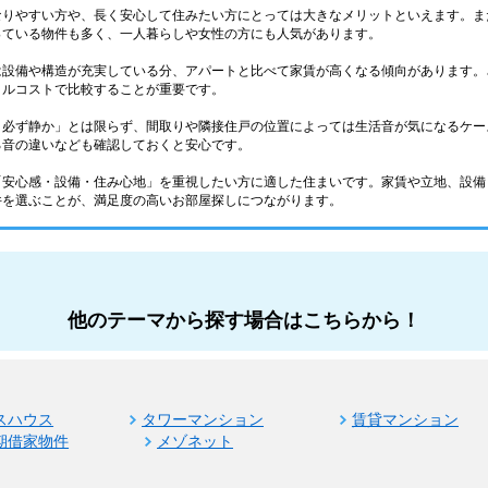
なりやすい方や、長く安心して住みたい方にとっては大きなメリットといえます。ま
っている物件も多く、一人暮らしや女性の方にも人気があります。
は設備や構造が充実している分、アパートと比べて家賃が高くなる傾向があります。
タルコストで比較することが重要です。
＝必ず静か」とは限らず、間取りや隣接住戸の位置によっては生活音が気になるケー
る音の違いなども確認しておくと安心です。
「安心感・設備・住み心地」を重視したい方に適した住まいです。家賃や立地、設備
件を選ぶことが、満足度の高いお部屋探しにつながります。
他のテーマから探す場合はこちらから！
スハウス
タワーマンション
賃貸マンション
期借家物件
メゾネット