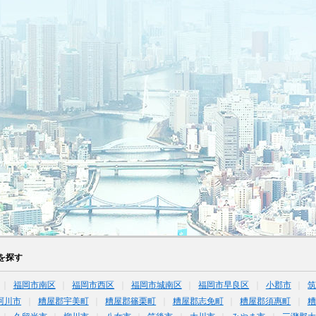
を探す
福岡市南区
福岡市西区
福岡市城南区
福岡市早良区
小郡市
珂川市
糟屋郡宇美町
糟屋郡篠栗町
糟屋郡志免町
糟屋郡須惠町
糟