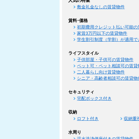
人気の特集
敷金礼金なしの賃貸物件
賃料･価格
初期費用クレジット払い可能の
家賃3万円以下の賃貸物件
学生割引制度（学割）が適用で
ライフスタイル
子供部屋・子供可の賃貸物件
ペット可・ペット相談可の賃貸
二人暮らし向け賃貸物件
シニア・高齢者相談可の賃貸物
セキュリティ
宅配ボックス付き
収納
ロフト付き
収納重
水周り
温水洗浄便座付きの賃貸物件