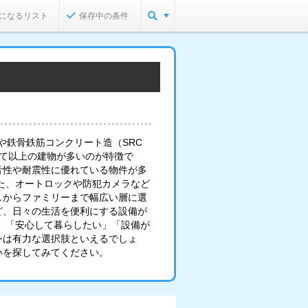
になるリスト
保存中の条件
や鉄骨鉄筋コンクリート造（SRC
建て以上の建物が多いのが特徴で
音性や耐震性に優れている物件が多
た、オートロックや防犯カメラなど
しからファミリーまで幅広い層に選
ど、日々の生活を便利にする設備が
」「安心して暮らしたい」「設備が
ンは有力な選択肢といえるでしょ
いを探してみてください。