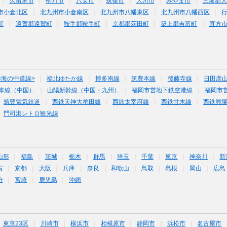
久留米市
柳川市
八女市
筑後市
大川市
みやま市
三潴郡大
市小倉北区
北九州市小倉南区
北九州市八幡東区
北九州市八幡西区
町
遠賀郡遠賀町
鞍手郡鞍手町
京都郡苅田町
築上郡吉富町
直方
<海の中道線>
福北ゆたか線
博多南線
筑豊本線
後藤寺線
日田彦
本線（中国）
山陽新幹線（中国・九州）
福岡市営地下鉄空港線
福岡市
筑豊電気鉄道
西鉄天神大牟田線
西鉄太宰府線
西鉄甘木線
西鉄貝
門司港レトロ観光線
山形
福島
茨城
栃木
群馬
埼玉
千葉
東京
神奈川
新
賀
京都
大阪
兵庫
奈良
和歌山
鳥取
島根
岡山
広島
分
宮崎
鹿児島
沖縄
東京23区
川崎市
横浜市
相模原市
静岡市
浜松市
名古屋市