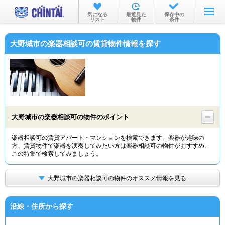
お部屋を探す
気になる
最近見た
保存中の
リスト
物件
条件
沿線・駅から
大野城市の楽器相談可の賃貸物件情報を探す
住所から
家賃相場から
通勤通学時間から
物件特集から
大野城市の楽器相談可の物件のポイント
不動産会社から
楽器相談可の賃貸アパート・マンションを検索できます。楽器が趣味の
方、賃貸物件で楽器を演奏してみたい方は楽器相談可の物件がおすすめ。
TOP
この特集で検索してみましょう。
大野城市の楽器相談可の物件のオススメ情報を見る
沿線・住所から探す