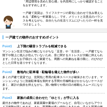
「周辺環境を含めた安心感」を内見時にしっかり確認すること
をおすすめします。
一戸建て賃貸は、ライフステージの変化に合わせて住み替えら
れる「柔軟な一軒家暮らし」です。メリットと注意点のバラン
スを考えながら、自分たちの生活リズムにぴったりの一軒を見
つけましょう。
一戸建ての物件のおすすめポイント
Point1
上下階の騒音トラブルを軽減できる
マンション生活で悩みの種になりがちな「足音」や「生活音」。一戸建てなら
階下や階上に他人が住んでいないため、音に関するストレスが大幅に抑えられ
ます。小さなお子様がいるご家庭でも、周囲への気兼ねを最小限に、のびのび
とした日常を送りやすくなります。
Point2
敷地内に駐車場・駐輪場を備えた物件が多い
多くの戸建て賃貸では、玄関先に専用の駐車スペースが確保されています。マ
ンションのように別途駐車場を契約する手間や月極料金がかからないケースが
多く、家計の負担を抑えながら、買い物帰りや雨の日の移動もスムーズになり
ます。
Point3
家族の成長に合わせた「ゆとり」が手に入る
庭付きの物件であれば、家庭菜園や夏場のプールなど、自宅にいながらアウト
ドア体験が楽しめます。また、部屋数が多い傾向にあるため、子ども部屋の確