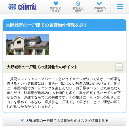
お部屋を探す
気になる
最近見た
保存中の
リスト
物件
条件
沿線・駅から
大野城市の一戸建ての賃貸物件情報を探す
住所から
家賃相場から
通勤通学時間から
物件特集から
大野城市の一戸建ての賃貸物件のポイント
不動産会社から
「賃貸＝マンション・アパート」というイメージが強いですが、一軒家を
借りるという選択肢には、集合住宅にはない独自の魅力があります。例え
TOP
ば、専用の庭でガーデニングを楽しんだり、お子様やペットと気兼ねなく
遊んだり。駐車場が敷地内にある物件も多く、車を所有するハードルが下
がるのも一戸建てならではの特徴です。今の生活に「もう少しの広さと自
由」を求めているなら、選択肢を一戸建てまで広げることで、理想の暮ら
しが見つかるかもしれません。
大野城市の一戸建ての賃貸物件のオススメ情報を見る