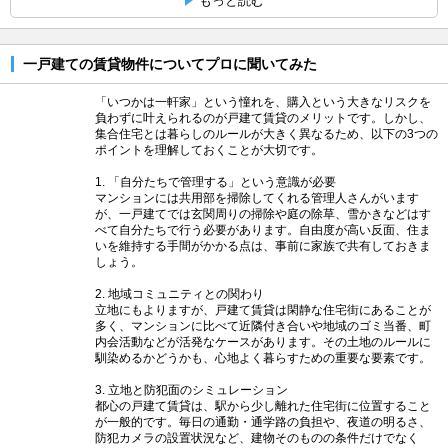
もっと読む
一戸建ての賃貸物件についてプロに聞いてみた
「いつかは一軒家」という憧れを、購入という大きなリスクを
負わずに叶えられるのが戸建て賃貸のメリットです。しかし、
集合住宅とは暮らしのルールが大きく異なるため、以下の3つの
ポイントを理解しておくことが大切です。
1. 「自分たちで管理する」という意識が必要
マンションには共用部を掃除してくれる管理人さんがいます
が、一戸建てでは玄関周りの掃除や庭の除草、雪かきなどはす
べて自分たちで行う必要があります。自由度が高い反面、住ま
いを維持する手間がかかる点は、事前に家族で共有しておきま
しょう。
2. 地域コミュニティとの関わり
立地にもよりますが、戸建て賃貸は閑静な住宅街にあることが
多く、マンションに比べて近隣付き合いや地域のゴミ当番、町
内会活動などが活発なケースがあります。その土地のルールに
馴染めるかどうかも、心地よく暮らすための重要な要素です。
3. 立地と防犯面のシミュレーション
都心の戸建て賃貸は、駅から少し離れた住宅街に位置すること
が一般的です。毎日の通勤・通学路の負担や、夜道の明るさ、
防犯カメラの設置状況など、建物そのものの条件だけでなく