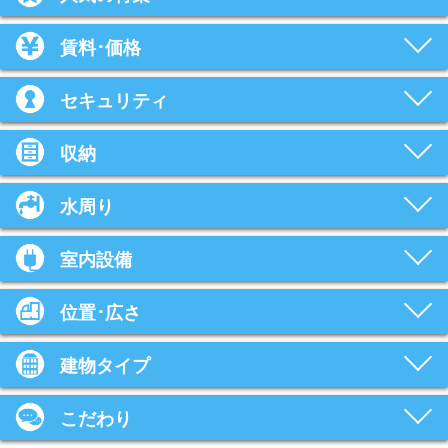
賃料･価格
セキュリティ
収納
水周り
室内設備
位置･広さ
建物タイプ
こだわり