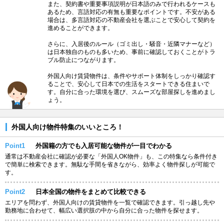
また、契約書や重要事項説明が日本語のみで行われるケースも
あるため、言語対応の有無も重要なポイントです。不安がある
場合は、多言語対応の不動産会社を選ぶことで安心して契約を
進めることができます。
さらに、入居後のルール（ゴミ出し・騒音・近隣マナーなど）
は日本独自のものも多いため、事前に確認しておくことがトラ
ブル防止につながります。
外国人向け賃貸物件は、条件やサポート体制をしっかり確認す
ることで、安心して日本での生活をスタートできる住まいで
す。自分に合った環境を選び、スムーズな部屋探しを進めまし
ょう。
外国人向け物件特集のいいところ！
Point1
外国籍の方でも入居可能な物件が一目でわかる
通常は不動産会社に確認が必要な「外国人OK物件」も、この特集なら条件付き
で簡単に検索できます。無駄な手間を省きながら、効率よく物件探しが可能で
す。
Point2
日本全国の物件をまとめて比較できる
エリアを問わず、外国人向けの賃貸物件を一覧で確認できます。引っ越し先や
勤務地に合わせて、幅広い選択肢の中から自分に合った物件を探せます。