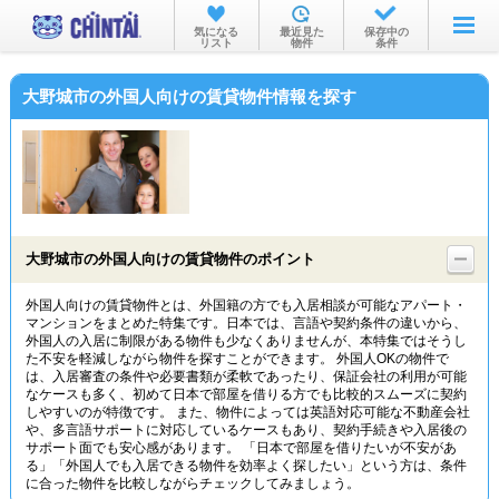
お部屋を探す
気になる
最近見た
保存中の
リスト
物件
条件
沿線・駅から
大野城市の外国人向けの賃貸物件情報を探す
住所から
家賃相場から
通勤通学時間から
物件特集から
大野城市の外国人向けの賃貸物件のポイント
不動産会社から
外国人向けの賃貸物件とは、外国籍の方でも入居相談が可能なアパート・
マンションをまとめた特集です。日本では、言語や契約条件の違いから、
TOP
外国人の入居に制限がある物件も少なくありませんが、本特集ではそうし
た不安を軽減しながら物件を探すことができます。 外国人OKの物件で
は、入居審査の条件や必要書類が柔軟であったり、保証会社の利用が可能
なケースも多く、初めて日本で部屋を借りる方でも比較的スムーズに契約
しやすいのが特徴です。 また、物件によっては英語対応可能な不動産会社
や、多言語サポートに対応しているケースもあり、契約手続きや入居後の
サポート面でも安心感があります。 「日本で部屋を借りたいが不安があ
る」「外国人でも入居できる物件を効率よく探したい」という方は、条件
に合った物件を比較しながらチェックしてみましょう。