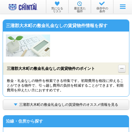
お部屋を探す
気になる
最近見た
保存中の
リスト
物件
条件
沿線・駅から
三潴郡大木町の敷金礼金なしの賃貸物件情報を探す
住所から
家賃相場から
通勤通学時間から
物件特集から
三潴郡大木町の敷金礼金なしの賃貸物件のポイント
不動産会社から
敷金・礼金なしの物件を検索できる特集です。初期費用を格段に抑えるこ
とができる物件で、引っ越し費用の負担を軽減することができます。初期
TOP
費用を抑えたい方におすすめです。
三潴郡大木町の敷金礼金なしの賃貸物件のオススメ情報を見る
沿線・住所から探す