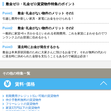
敷金ゼロ・礼金ゼロ賃貸物件特集のポイント
Point1
敷金･礼金がない物件のメリット その1
引越し費用や新しい家具・家電にお金をかけられる！
Point2
敷金･礼金がない物件のメリット その2
一般的に家賃×6ヶ月かかるといわれる初期費用。これを家賃にまわせるのでワ
ンランク上のお部屋に住めるかも！
Point3
退去時にお金が発生するかも
敷金は本来原状回復のために大家さんに預けるお金です。それが無料の代わり
に退去時に決められた金額を支払うこともあるので確認は必須！
その他の特集一覧
賃料･価格
初期費用クレジット払い可能の賃貸物件
仲介手数料無料の賃貸物件
フリーレントの賃貸物件
家賃3万円以下の賃貸物件