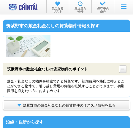
お部屋を探す
気になる
最近見た
保存中の
リスト
物件
条件
沿線・駅から
筑紫野市の敷金礼金なしの賃貸物件情報を探す
住所から
家賃相場から
通勤通学時間から
物件特集から
筑紫野市の敷金礼金なしの賃貸物件のポイント
不動産会社から
敷金・礼金なしの物件を検索できる特集です。初期費用を格段に抑えるこ
とができる物件で、引っ越し費用の負担を軽減することができます。初期
TOP
費用を抑えたい方におすすめです。
筑紫野市の敷金礼金なしの賃貸物件のオススメ情報を見る
沿線・住所から探す