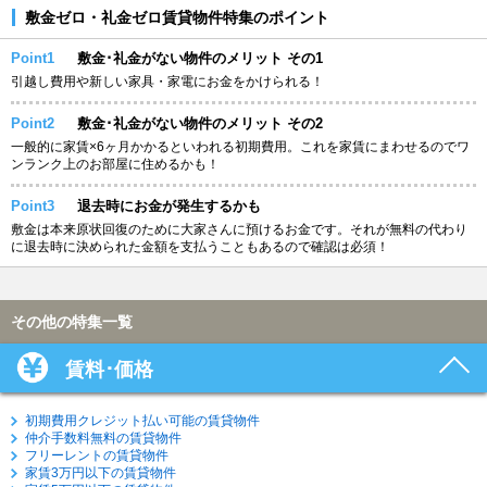
敷金ゼロ・礼金ゼロ賃貸物件特集のポイント
Point1
敷金･礼金がない物件のメリット その1
引越し費用や新しい家具・家電にお金をかけられる！
Point2
敷金･礼金がない物件のメリット その2
一般的に家賃×6ヶ月かかるといわれる初期費用。これを家賃にまわせるのでワ
ンランク上のお部屋に住めるかも！
Point3
退去時にお金が発生するかも
敷金は本来原状回復のために大家さんに預けるお金です。それが無料の代わり
に退去時に決められた金額を支払うこともあるので確認は必須！
その他の特集一覧
賃料･価格
初期費用クレジット払い可能の賃貸物件
仲介手数料無料の賃貸物件
フリーレントの賃貸物件
家賃3万円以下の賃貸物件