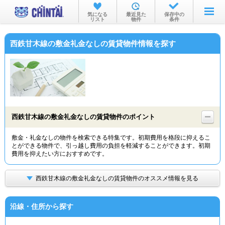
お部屋を探す
気になる
最近見た
保存中の
リスト
物件
条件
沿線・駅から
西鉄甘木線の敷金礼金なしの賃貸物件情報を探す
住所から
家賃相場から
通勤通学時間から
物件特集から
西鉄甘木線の敷金礼金なしの賃貸物件のポイント
不動産会社から
敷金・礼金なしの物件を検索できる特集です。初期費用を格段に抑えるこ
とができる物件で、引っ越し費用の負担を軽減することができます。初期
TOP
費用を抑えたい方におすすめです。
西鉄甘木線の敷金礼金なしの賃貸物件のオススメ情報を見る
沿線・住所から探す