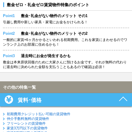
敷金ゼロ・礼金ゼロ賃貸物件特集のポイント
Point1
敷金･礼金がない物件のメリット その1
引越し費用や新しい家具・家電にお金をかけられる！
Point2
敷金･礼金がない物件のメリット その2
一般的に家賃×6ヶ月かかるといわれる初期費用。これを家賃にまわせるのでワ
ンランク上のお部屋に住めるかも！
Point3
退去時にお金が発生するかも
敷金は本来原状回復のために大家さんに預けるお金です。それが無料の代わり
に退去時に決められた金額を支払うこともあるので確認は必須！
その他の特集一覧
賃料･価格
初期費用クレジット払い可能の賃貸物件
仲介手数料無料の賃貸物件
フリーレントの賃貸物件
家賃3万円以下の賃貸物件