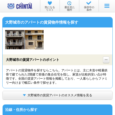
お部屋を探す
気になる
最近見た
保存中の
リスト
物件
条件
沿線・駅から
大野城市のアパートの賃貸物件情報を探す
住所から
家賃相場から
通勤通学時間から
物件特集から
大野城市の賃貸アパートのポイント
不動産会社から
アパートの賃貸物件を探すならこちら。アパートとは、主に木造や軽量鉄
骨で建てられた2階建て前後の集合住宅を指し、家賃が比較的安い点が特
TOP
徴です。全国の賃貸アパート情報を掲載しており、一人暮らしからファミ
リー向けまで幅広い条件で探せます。
大野城市の賃貸アパートのオススメ情報を見る
沿線・住所から探す