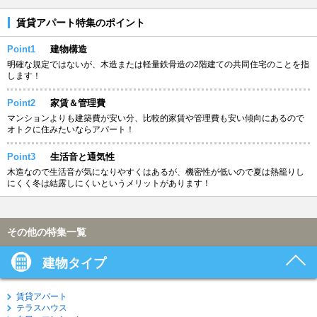
賃貸アパート特集のポイント
Point1
建物構造
明確な規定ではないが、木造または軽量鉄骨造の2階建ての共同住宅のことを指
します！
Point2
家賃＆管理費
マンションよりも建築費が安い分、比較的家賃や管理費も安い傾向にあるので
オトクに住みたいならアパート！
Point3
生活音と通気性
木造なので生活音が気になりやすくはあるが、機密性が低いので夏は熱籠りし
にくく冬は結露しにくいというメリットがあります！
その他の特集一覧
建物タイプ
賃貸アパート
テラスハウス