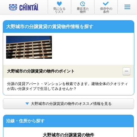
お部屋を探す
気になる
最近見た
保存中の
リスト
物件
条件
沿線・駅から
大野城市の分譲賃貸の賃貸物件情報を探す
住所から
家賃相場から
通勤通学時間から
物件特集から
大野城市の分譲賃貸の物件のポイント
不動産会社から
分譲の賃貸アパート・マンションを検索できます。建物全体のクオリティ
が高い分譲タイプで生活してみませんか？
TOP
大野城市の分譲賃貸の物件のオススメ情報を見る
沿線・住所から探す
大野城市の分譲賃貸の物件