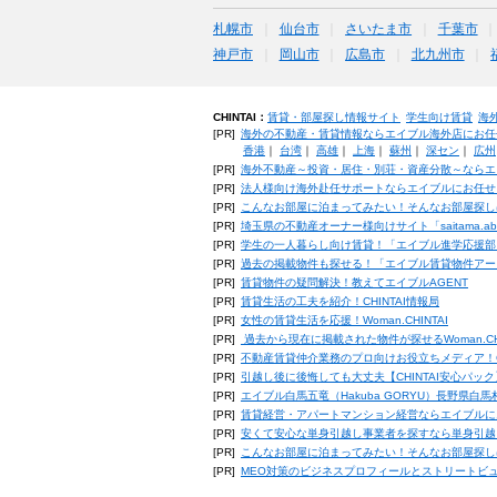
札幌市
仙台市
さいたま市
千葉市
神戸市
岡山市
広島市
北九州市
CHINTAI：
賃貸・部屋探し情報サイト
学生向け賃貸
海
[PR]
海外の不動産・賃貸情報ならエイブル海外店にお任
香港
｜
台湾
｜
高雄
｜
上海
｜
蘇州
｜
深セン
｜
広州
[PR]
海外不動産～投資・居住・別荘・資産分散～ならエ
[PR]
法人様向け海外赴任サポートならエイブルにお任せ
[PR]
こんなお部屋に泊まってみたい！そんなお部屋探し
[PR]
埼玉県の不動産オーナー様向けサイト「saitama.a
[PR]
学生の一人暮らし向け賃貸！「エイブル進学応援部
[PR]
過去の掲載物件も探せる！「エイブル賃貸物件アー
[PR]
賃貸物件の疑問解決！教えてエイブルAGENT
[PR]
賃貸生活の工夫を紹介！CHINTAI情報局
[PR]
女性の賃貸生活を応援！Woman.CHINTAI
[PR]
過去から現在に掲載された物件が探せるWoman.CH
[PR]
不動産賃貸仲介業務のプロ向けお役立ちメディア！CHIN
[PR]
引越し後に後悔しても大丈夫【CHINTAI安心パッ
[PR]
エイブル白馬五竜（Hakuba GORYU）長野県白
[PR]
賃貸経営・アパートマンション経営ならエイブルに
[PR]
安くて安心な単身引越し事業者を探すなら単身引越
[PR]
こんなお部屋に泊まってみたい！そんなお部屋探し
[PR]
MEO対策のビジネスプロフィールとストリートビ