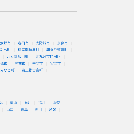
筑紫野市
春日市
大野城市
宗像市
新宮町
糟屋郡粕屋町
朝倉郡筑前町
八女郡広川町
北九州市門司区
行橋市
豊前市
中間市
宮若市
郡みやこ町
築上郡吉富町
潟
富山
石川
福井
山梨
山口
徳島
香川
愛媛