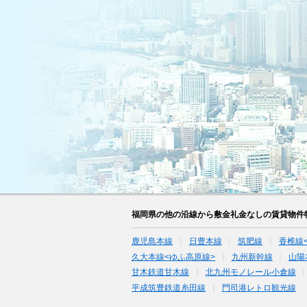
福岡県の他の沿線から敷金礼金なしの賃貸物件
鹿児島本線
日豊本線
筑肥線
香椎線
久大本線<ゆふ高原線>
九州新幹線
山陽
甘木鉄道甘木線
北九州モノレール小倉線
平成筑豊鉄道糸田線
門司港レトロ観光線