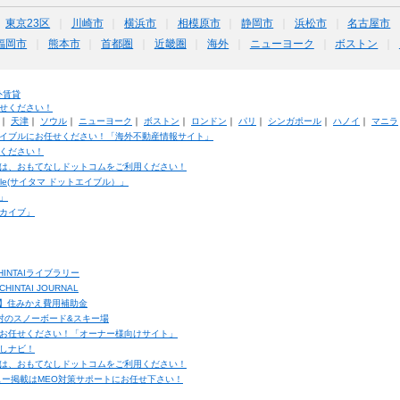
東京23区
川崎市
横浜市
相模原市
静岡市
浜松市
名古屋市
福岡市
熊本市
首都圏
近畿圏
海外
ニューヨーク
ボストン
外賃貸
せください！
｜
天津
｜
ソウル
｜
ニューヨーク
｜
ボストン
｜
ロンドン
｜
パリ
｜
シンガポール
｜
ハノイ
｜
マニラ
イブルにお任せください！「海外不動産情報サイト」
ください！
は、おもてなしドットコムをご利用ください！
ble(サイタマ ドットエイブル）」
」
カイブ」
INTAIライブラリー
TAI JOURNAL
ク】住みかえ費用補助金
馬村のスノーボード&スキー場
お任せください！「オーナー様向けサイト」
しナビ！
は、おもてなしドットコムをご利用ください！
ュー掲載はMEO対策サポートにお任せ下さい！