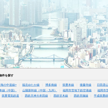
物件を探す
<海の中道線>
福北ゆたか線
博多南線
筑豊本線
後藤寺線
日田彦
本線（中国）
山陽新幹線（中国・九州）
福岡市営地下鉄空港線
福岡市
筑豊電気鉄道
西鉄天神大牟田線
西鉄甘木線
西鉄貝塚線
平成筑豊