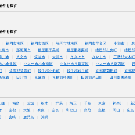
物件を探す
物件を探す
福岡市南区
福岡市西区
福岡市城南区
福岡市早良区
小郡市
糸島市
那珂川市
糟屋郡宇美町
糟屋郡篠栗町
糟屋郡志免町
糟屋郡
柳川市
八女市
筑後市
大川市
うきは市
みやま市
三潴郡大木町
市小倉北区
北九州市小倉南区
北九州市八幡東区
北九州市八幡西区
町
遠賀郡遠賀町
鞍手郡小竹町
鞍手郡鞍手町
京都郡苅田町
京都
飯塚市
田川市
嘉麻市
嘉穂郡桂川町
田川郡糸田町
田川郡川崎町
山形
福島
茨城
栃木
群馬
埼玉
千葉
東京
神奈川
新
賀
京都
大阪
兵庫
奈良
和歌山
鳥取
島根
岡山
広島
分
宮崎
鹿児島
沖縄