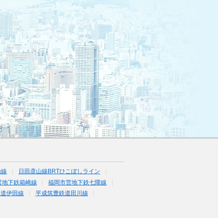
山線
日田彦山線BRTひこぼしライン
営地下鉄箱崎線
福岡市営地下鉄七隈線
鉄道伊田線
平成筑豊鉄道田川線