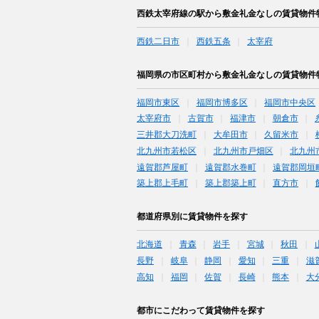
西鉄太宰府線の駅から敷金礼金なしの賃貸物件
西鉄二日市
西鉄五条
太宰府
福岡県の市区町村から敷金礼金なしの賃貸物件
福岡市東区
福岡市博多区
福岡市中央区
太宰府市
古賀市
福津市
朝倉市
三井郡大刀洗町
大牟田市
久留米市
北九州市若松区
北九州市戸畑区
北九州
遠賀郡芦屋町
遠賀郡水巻町
遠賀郡岡垣
築上郡上毛町
築上郡築上町
直方市
都道府県別に賃貸物件を探す
北海道
青森
岩手
宮城
秋田
長野
岐阜
静岡
愛知
三重
滋
高知
福岡
佐賀
長崎
熊本
大
都市にこだわって賃貸物件を探す