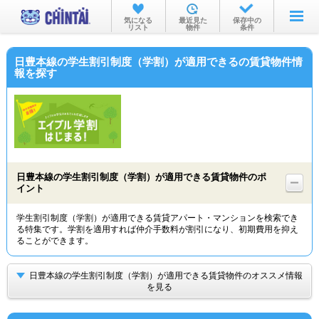
お部屋を探す
気になる
最近見た
保存中の
リスト
物件
条件
沿線・駅から
日豊本線の学生割引制度（学割）が適用できるの賃貸物件情
住所から
報を探す
家賃相場から
通勤通学時間から
物件特集から
日豊本線の学生割引制度（学割）が適用できる賃貸物件のポ
不動産会社から
イント
TOP
学生割引制度（学割）が適用できる賃貸アパート・マンションを検索でき
る特集です。学割を適用すれば仲介手数料が割引になり、初期費用を抑え
ることができます。
日豊本線の学生割引制度（学割）が適用できる賃貸物件のオススメ情報
を見る