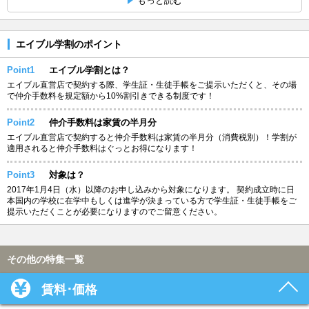
もっと読む
エイブル学割のポイント
Point1
エイブル学割とは？
エイブル直営店で契約する際、学生証・生徒手帳をご提示いただくと、その場
で仲介手数料を規定額から10%割引きできる制度です！
Point2
仲介手数料は家賃の半月分
エイブル直営店で契約すると仲介手数料は家賃の半月分（消費税別）！学割が
適用されると仲介手数料はぐっとお得になります！
Point3
対象は？
2017年1月4日（水）以降のお申し込みから対象になります。 契約成立時に日
本国内の学校に在学中もしくは進学が決まっている方で学生証・生徒手帳をご
提示いただくことが必要になりますのでご留意ください。
その他の特集一覧
賃料･価格