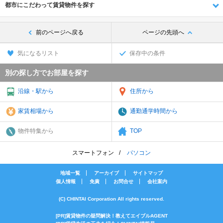
都市にこだわって賃貸物件を探す
前のページへ戻る
ページの先頭へ
気になるリスト
保存中の条件
別の探し方でお部屋を探す
沿線・駅から
住所から
家賃相場から
通勤通学時間から
物件特集から
TOP
スマートフォン
パソコン
地域一覧
アーカイブ
サイトマップ
個人情報
免責
お問合せ
会社案内
(C) CHINTAI Corporation All rights reserved.
[PR]賃貸物件の疑問解決！教えてエイブルAGENT